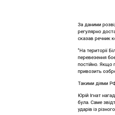
За даними розві
регулярно достав
сказав речник к
"На території Б
перевезення боє
постійно. Якщо п
привозить озбро
Такими діями РФ
Юрій Ігнат нага
була. Саме зві
ударів із різного