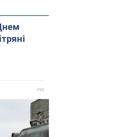
 Днем
ітряні
РУС