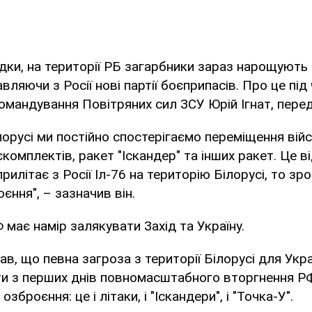
дки, на території РБ загарбники зараз нарощують
ляючи з Росії нові партії боєприпасів. Про це під
омандування Повітряних сил ЗСУ Юрій Ігнат, перед
ілорусі ми постійно спостерігаємо переміщення війс
комплектів, ракет "Іскандер" та інших ракет. Це в
рилітає з Росії Іл-76 на територію Білорусі, то зро
єння", – зазначив він.
 має намір залякувати Захід та Україну.
дав, що певна загроза з території Білорусі для Укр
дти з перших днів повномасштабного вторгнення Р
 озброєння: це і літаки, і "Іскандери", і "Точка-У".