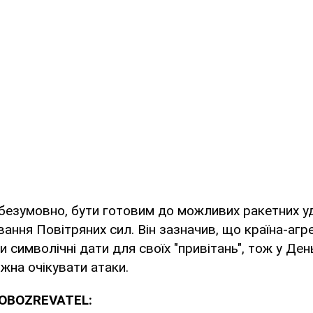
 безумовно, бути готовим до можливих ракетних уд
ання Повітряних сил. Він зазначив, що країна-аг
 символічні дати для своїх "привітань", тож у Де
ожна очікувати атаки.
 OBOZREVATEL: