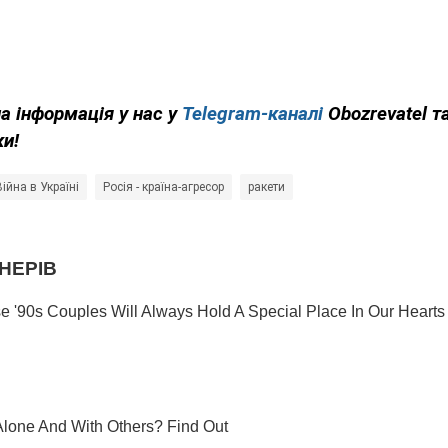
на інформація у нас у
Telegram-каналі
Obozrevatel т
ки!
Війна в Україні
Росія - країна-агресор
ракети