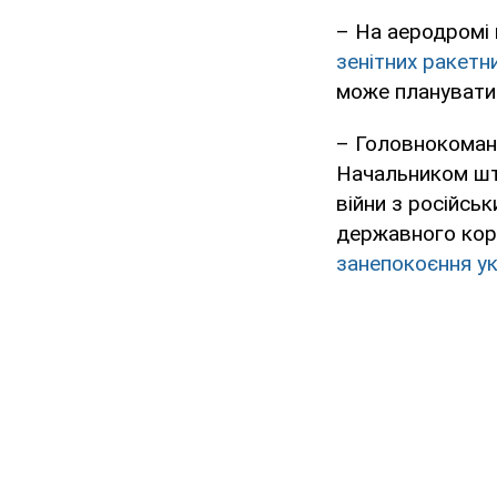
– На аеродромі 
зенітних ракетн
може планувати
– Головнокоманд
Начальником шт
війни з російсь
державного корд
занепокоєння ук