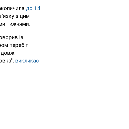
накопичила
до 14
зв'язку з цим
ми тижнями.
оворив із
ом перебіг
уздовж
овка",
викликає