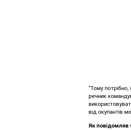
"Тому потрібно,
речник командув
використовувати
від окупантів м
Як повідомляв