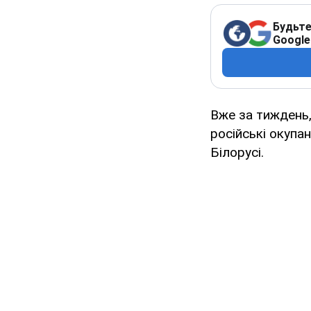
Будьте
Google
Вже за тиждень,
російські окупа
Білорусі.