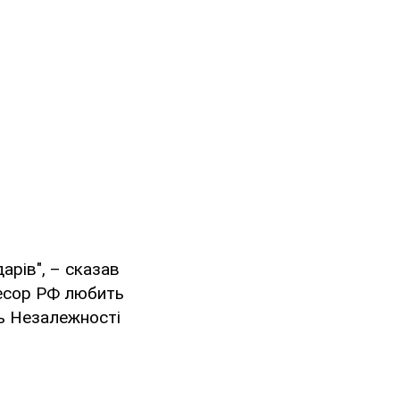
арів", – сказав
ресор РФ любить
нь Незалежності