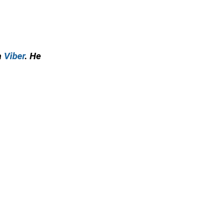
а
Viber
. Не