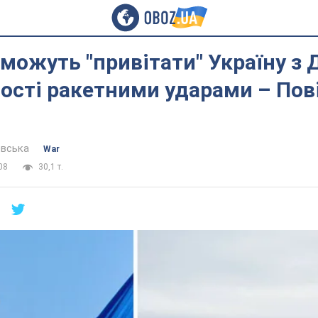
можуть "привітати" Україну з
сті ракетними ударами – Пов
евська
War
08
30,1 т.