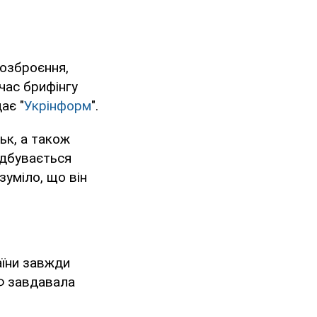
 озброєння,
 час брифінгу
ає "
Укрінформ
".
ьк, а також
ідбувається
зуміло, що він
аїни завжди
Ф завдавала