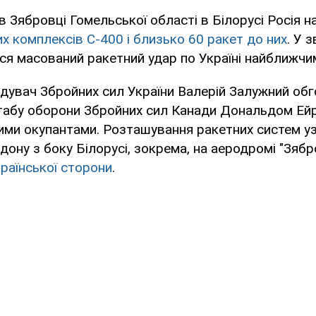
в Зябровці Гомельської області в Білорусі Росія 
их комплексів С-400 і близько 60 ракет до них
. У 
ся масований ракетний удар по Україні найближчи
увач Збройних сил України Валерій Залужний обг
абу оборони Збройних сил Канади Дональдом Ейр
кими окупантами. Розташування ракетних систем 
ону з боку Білорусі, зокрема, на аеродромі "Зябр
раїнської сторони
.