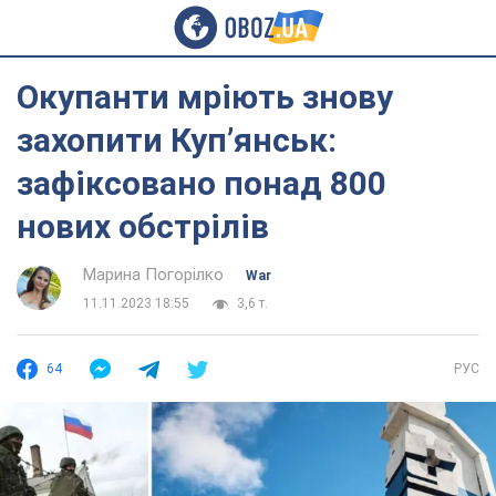
Окупанти мріють знову
захопити Куп’янськ:
зафіксовано понад 800
нових обстрілів
Марина Погорілко
War
11.11.2023 18:55
3,6 т.
64
РУС