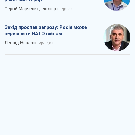
"Варта" та "Новатор" витримали
кулеметний обстріл і удар FPV-дрона,
врятувавши життя офіцеру ЗСУ
Українська Бронетехніка
2,8 т.
КНДР як каталізатор війни, або Про
новий етап російсько-
північнокорейського союзу