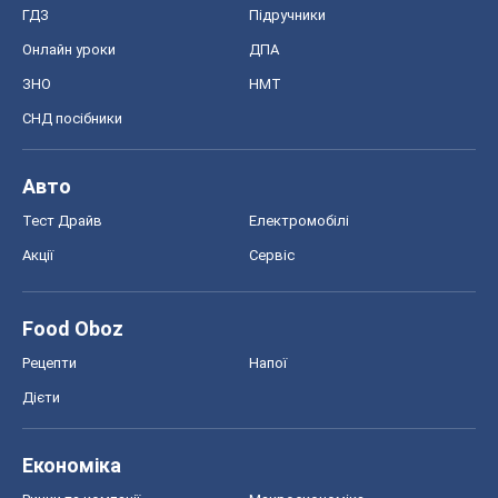
Акції
Сервіс
Food Oboz
Рецепти
Напої
Дієти
Економіка
Ринки та компанії
Макроекономіка
MedOboz
Новини медицини
MAMACLUB
Шоу
Афіша
Плітки