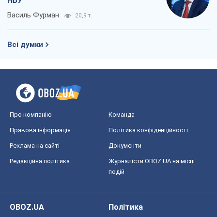
Про компанію
Команда
Правова інформація
Політика конфіденційності
Реклама на сайті
Документи
Редакційна політика
Журналісти OBOZ.UA на місці
подій
OBOZ.UA
Політика
Світ
Розслідування
Блоги
Суспільство
Регіони України
Київ
Харків
Запоріжжя
Дніпро