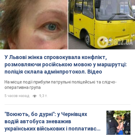
розмовляючи російською мовою у маршрутці:
поліція склала адмінпротокол. Відео
На місце події прибули патрульні поліцейські та слідчо-
оперативна група
5 часов назад
9,3 т.
"Воюють, бо дурні": у Чернівцях
водій автобуса зневажив
українських військових і поплатився.
Відео
Водія звільнили після конфлікту з пасажирами
та образ військових
8 часов назад
8,4 т.
"Не слідкує за сексуальністю": у
Києві консультант салону краси
образив жінку після хімієтерапії,
розгорівся скандал. Фото
Працівник салону почав надавати оцінку