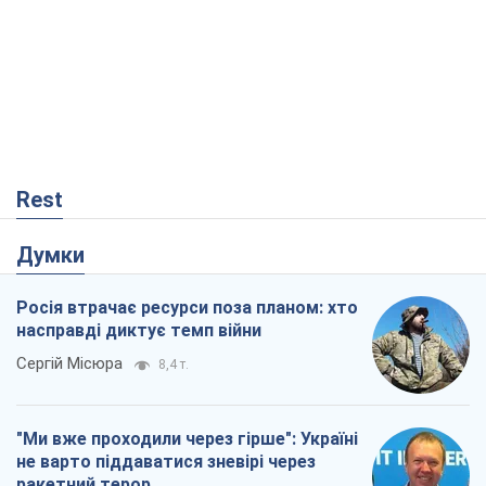
Думки
Росія втрачає ресурси поза планом: хто
насправді диктує темп війни
Сергій Місюра
8,4 т.
"Ми вже проходили через гірше": Україні
не варто піддаватися зневірі через
ракетний терор
Сергій Марченко, експерт
8,0 т.
Захід проспав загрозу: Росія може
перевірити НАТО війною
Леонід Невзлін
2,8 т.