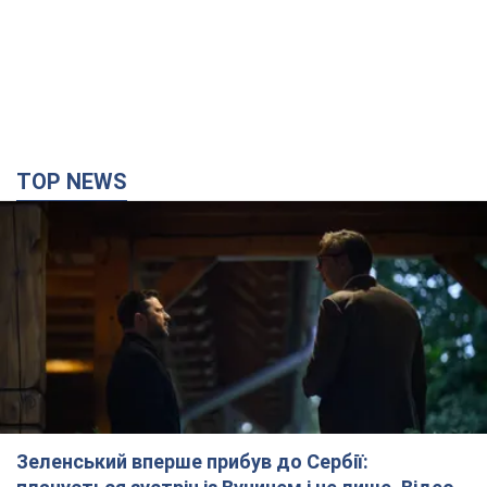
Зеленський вперше прибув до Сербії:
планується зустріч із Вучичем і не лише. Відео
Це перший візит глави держави до Бєлграда
час назад
66,6 т.
"Верніть Федорова": у містах України 23-й день
поспіль тривають масові мітинги з
картонками. Фото і відео