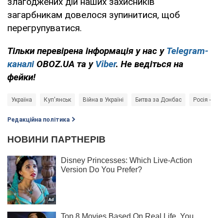
злагоджених дій наших захисників
загарбникам довелося зупинитися, щоб
перегрупуватися.
Тільки
перевірена інформація у нас у
Telegram-
каналі
OBOZ.UA та у
Viber
. Не ведіться на
фейки!
Україна
Куп'янськ
Війна в Україні
Битва за Донбас
Росія - к
Редакційна політика