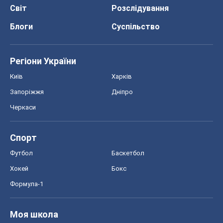
Черкаси
Спорт
Футбол
Баскетбол
Хокей
Бокс
Формула-1
Моя школа
ГДЗ
Підручники
Онлайн уроки
ДПА
ЗНО
НМТ
СНД посібники
Авто
Тест Драйв
Електромобілі