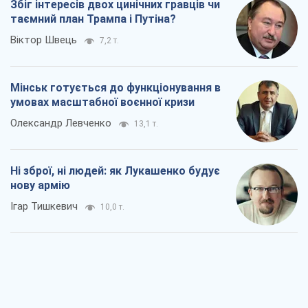
Збіг інтересів двох цинічних гравців чи
таємний план Трампа і Путіна?
Віктор Швець
7,2 т.
Мінськ готується до функціонування в
умовах масштабної воєнної кризи
Олександр Левченко
13,1 т.
Ні зброї, ні людей: як Лукашенко будує
нову армію
Ігар Тишкевич
10,0 т.