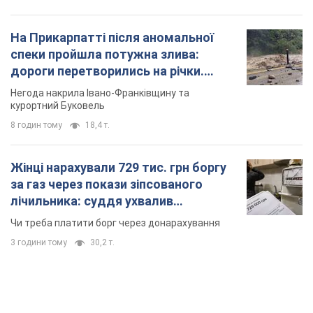
На Прикарпатті після аномальної
спеки пройшла потужна злива:
дороги перетворились на річки.
Відео
Негода накрила Івано-Франківщину та
курортний Буковель
8 годин тому
18,4 т.
Жінці нарахували 729 тис. грн боргу
за газ через покази зіпсованого
лічильника: суддя ухвалив
неочікуване рішення
Чи треба платити борг через донарахування
3 години тому
30,2 т.