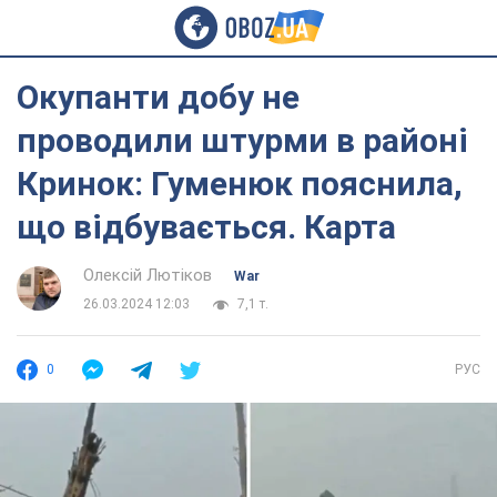
Окупанти добу не
проводили штурми в районі
Кринок: Гуменюк пояснила,
що відбувається. Карта
Олексій Лютіков
War
26.03.2024 12:03
7,1 т.
0
РУС