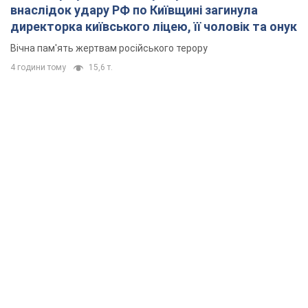
внаслідок удару РФ по Київщині загинула
директорка київського ліцею, її чоловік та онук
Вічна пам'ять жертвам російського терору
4 години тому
15,6 т.