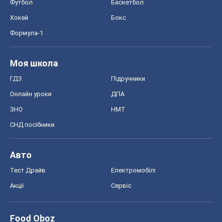
Футбол
Баскетбол
Хокей
Бокс
Формула-1
Моя школа
ГДЗ
Підручники
Онлайн уроки
ДПА
ЗНО
НМТ
СНД посібники
Авто
Тест Драйв
Електромобілі
Акції
Сервіс
Food Oboz