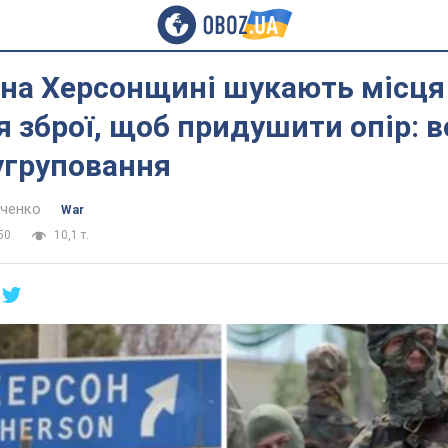
 на Херсонщині шукають місця
я зброї, щоб придушити опір: в
угруповання
нченко
War
50
10,1 т.