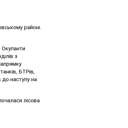
овському районі.
. Окупанти
ділів з
 напрямку
танків, БТРів,
 до наступу на
почалася лісова