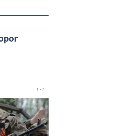
орог
РУС