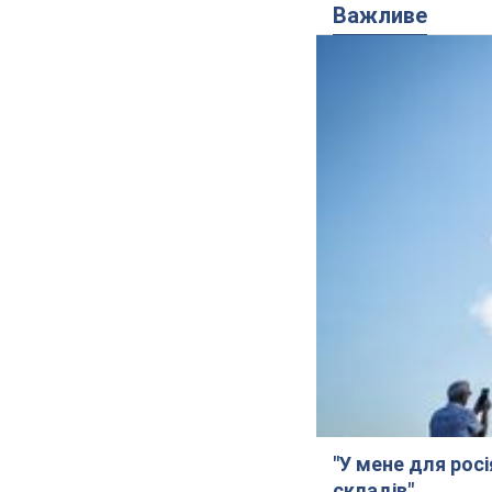
Важливе
"У мене для росі
складів"