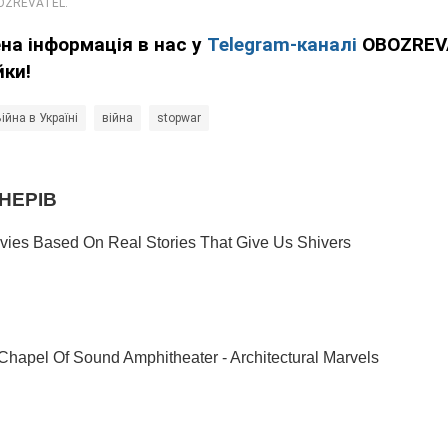
ена інформація в нас у
Telegram-каналі
OBOZREVA
йки!
ійна в Україні
війна
stopwar