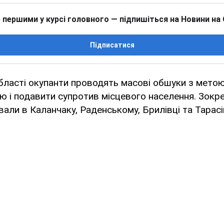
 першими у курсі головного — підпишіться на Новини на
Підписатися
бласті окупанти проводять масові обшуки з мето
ю і подавити супротив місцевого населення. Зокр
вали в Каланчаку, Раденському, Брилівці та Тарасі