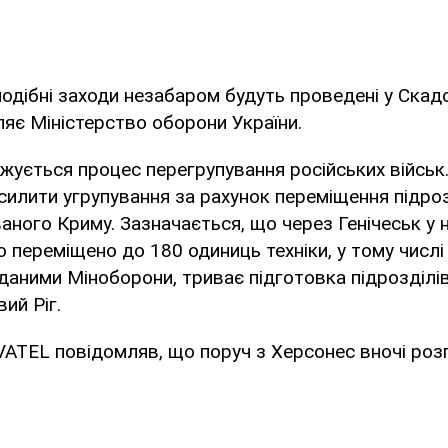
подібні заходи незабаром будуть проведені у Скад
яє Міністерство оборони України.
вжується процес перегрупування російських військ
илити угрупування за рахунок переміщення підроз
ваного Криму. Зазначається, що через Генічеськ у
 переміщено до 180 одиниць техніки, у тому числі 
 даними Міноборони, триває підготовка підрозділів
ий Ріг.
ATEL повідомляв, що поруч з Херсонес вночі роз