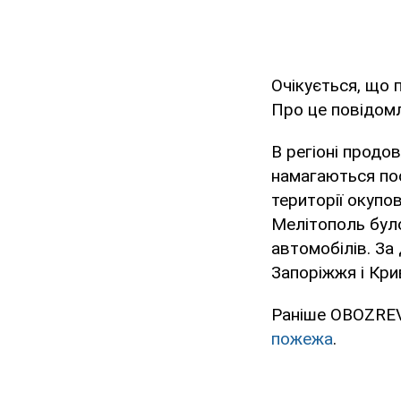
Очікується, що 
Про це повідомл
В регіоні продо
намагаються пос
території окупо
Мелітополь було
автомобілів. За
Запоріжжя і Крив
Раніше OBOZREV
пожежа
.