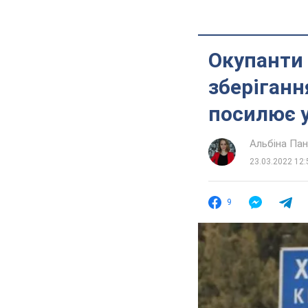
Окупанти
зберіганн
посилює 
Альбіна Па
23.03.2022 12:
9