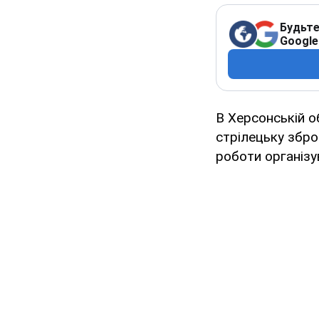
Будьте
Google
В Херсонській о
стрілецьку збро
роботи організу