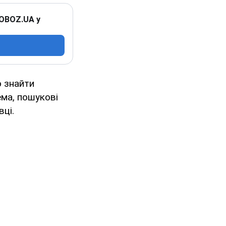
 OBOZ.UA у
ю знайти
ема, пошукові
вці.