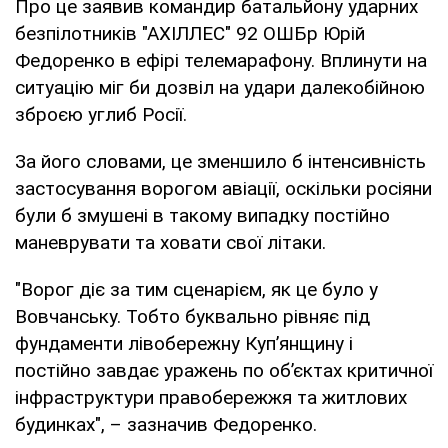
Про це заявив командир батальйону ударних
безпілотників "АХІЛЛЕС" 92 ОШБр Юрій
Федоренко в ефірі телемарафону. Вплинути на
ситуацію міг би дозвіл на удари далекобійною
зброєю углиб Росії.
За його словами, це зменшило б інтенсивність
застосування ворогом авіації, оскільки росіяни
були б змушені в такому випадку постійно
маневрувати та ховати свої літаки.
"Ворог діє за тим сценарієм, як це було у
Вовчанську. Тобто буквально рівняє під
фундаменти лівобережну Куп’янщину і
постійно завдає уражень по об’єктах критичної
інфраструктури правобережжя та житлових
будинках", – зазначив Федоренко.