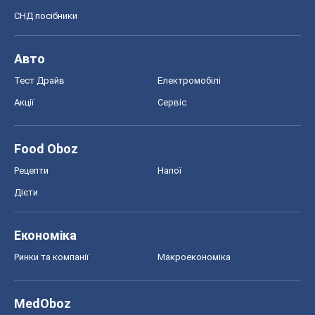
СНД посібники
Авто
Тест Драйв
Електромобілі
Акції
Сервіс
Food Oboz
Рецепти
Напої
Дієти
Економіка
Ринки та компанії
Макроекономіка
MedOboz