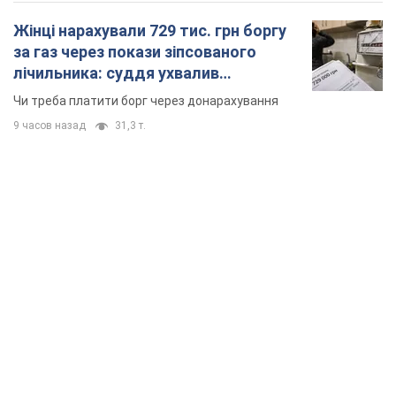
Жінці нарахували 729 тис. грн боргу
за газ через покази зіпсованого
лічильника: суддя ухвалив
неочікуване рішення
Чи треба платити борг через донарахування
9 часов назад
31,3 т.