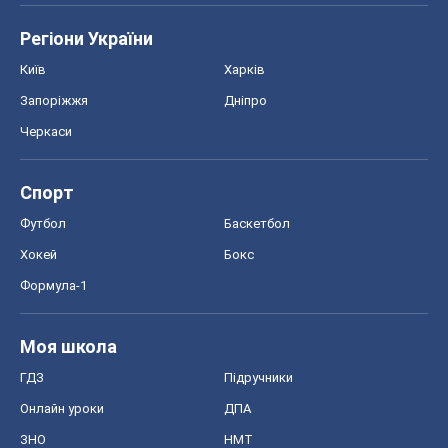
Регіони України
Київ
Харків
Запоріжжя
Дніпро
Черкаси
Спорт
Футбол
Баскетбол
Хокей
Бокс
Формула-1
Моя школа
ГДЗ
Підручники
Онлайн уроки
ДПА
ЗНО
НМТ