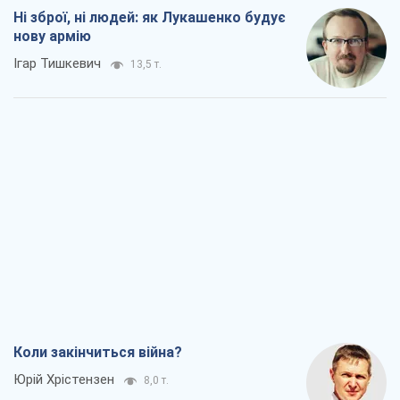
Ні зброї, ні людей: як Лукашенко будує
нову армію
Ігар Тишкевич
13,5 т.
Коли закінчиться війна?
Юрій Хрістензен
8,0 т.