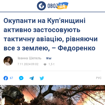
Окупанти на Куп’янщині
активно застосовують
тактичну авіацію, рівняючи
все з землею, – Федоренко
Іванна Шепель
War
7.11.2024 09:02
1,5 т.
67
РУС