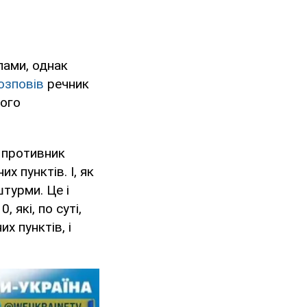
пами, однак
озповів
речник
ного
 противник
х пунктів. І, як
штурми. Це і
, які, по суті,
х пунктів, і