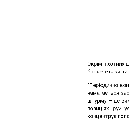
Окрім піхотних 
бронетехніки та а
"Періодично вон
намагається зас
штурму, – це ви
позиціях і руйну
концентрує голо