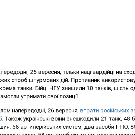
передодні, 26 вересня, тільки нацгвардійці на сход
ожих спроб штурмових дій. Противник використов
окрема танки. Бійці НГУ знищили 10 танків, шість о
 змогли утримати свої позиції.
лом напередодні, 26 вересня,
втрати російських з
б
. Також українські воїни знешкодили 21 танк, 48 
ин, 58 артилерійських систем, два засоби ППО, 
ичного рівня, 58 автомобілів та дві одиниці спецте