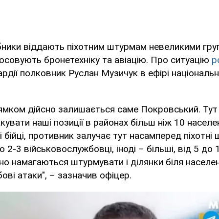
бники віддають піхотним штурмам невеликими гру
осовують бронетехніку та авіацію. Про ситуацію
р
ардії полковник Руслан Музичук в ефірі національ
ямком дійсно залишається саме Покровський. Тут
увати наші позиції в районах більш ніж 10 населени
 бійці, противник залучає тут насамперед піхотні 
 2-3 військовослужбовці, іноді – більші, від 5 до 10
но намагаються штурмувати і ділянки біля населени
ові атаки", – зазначив офіцер.