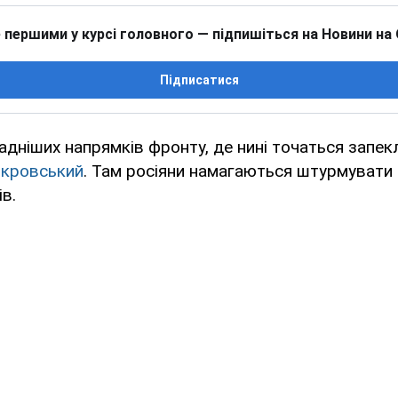
 першими у курсі головного — підпишіться на Новини на
Підписатися
адніших напрямків фронту, де нині точаться запеклі
кровський
. Там росіяни намагаються штурмувати
в.