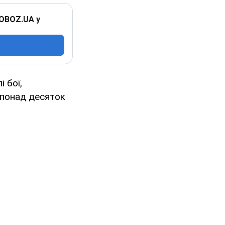
 OBOZ.UA у
 бої,
 понад десяток