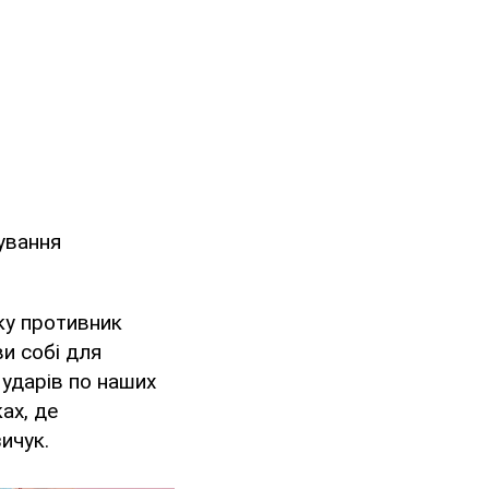
ування
ку противник
и собі для
 ударів по наших
ах, де
ичук.