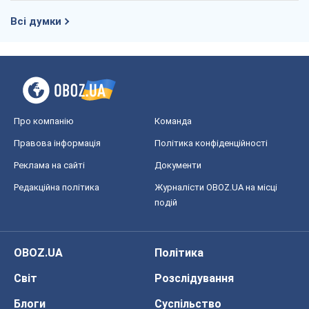
Дмитро Томчук
19,4 т.
Від Patriot до стратегії перемоги: що
заважає Україні закрити небо і як
завершити війну
Ігор Яковенко
5,3 т.
Україна у п’ятому дивізіоні: що
відбувається у жіночому хокеї
Олександр Чеканов
1,5 т.
Всі думки