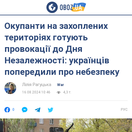
Окупанти на захоплених
територіях готують
провокації до Дня
Незалежності: українців
попередили про небезпеку
Лілія Рагуцька
War
16.08.2024 10:46
4,3 т.
0
РУС