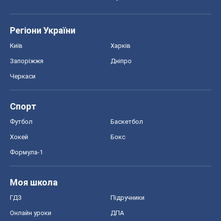
Про компанію
Команда
Правова інформація
Політика конфіденційності
Реклама на сайті
Документи
Редакційна політика
Журналісти OBOZ.UA на місці
подій
OBOZ.UA
Політика
Світ
Розслідування
Блоги
Суспільство
Регіони України
Київ
Харків
Запоріжжя
Дніпро