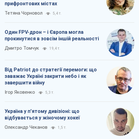
Полювання дронів і помилки цивільних:
що насправді підвищує шанси вижити у
прифронтових містах
Тетяна Чорновол
5,4 т.
Один FPV-дрон – і Європа могла
прокинутися в зовсім іншій реальності