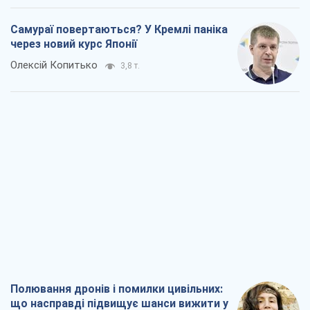
Думки
Блокада за блокаду, або Закрите Чорне
море – час закривати Росії Балтику
Ігор Луценко
7,8 т.
Прихована мобілізація і провокації
проти Польщі та країн Балтії: що стоїть
за новими планами Кремля
Вадим Денисенко
7,0 т.
Самураї повертаються? У Кремлі паніка
через новий курс Японії
Олексій Копитько
3,8 т.