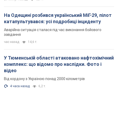
Вперше в історії у Росії немає безпечного
стратегічного тилу, – Зеленський
Україна розширює можливості для ударів углиб Росії
29 минут назад
3,9 т.
На Одещині розбився український МіГ-29, пілот
катапультувався: усі подробиці інциденту
Аварійна ситуація сталася під час виконання бойового
завдання