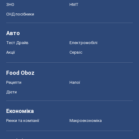
Черкаси
Спорт
Футбол
Баскетбол
Хокей
Бокс
Формула-1
Моя школа
ГДЗ
Підручники
Онлайн уроки
ДПА
ЗНО
НМТ
СНД посібники
Авто
Тест Драйв
Електромобілі