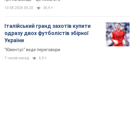
В Україні різко зросла кількість порушень на
митниці: які товари на сотні мільйонів вилучено
В судах лежать вже 4,2 тис. справ про митні правопорушення
10 часов назад
2,8 т.
Українцям "до межі" підвищили
мобільні тарифи: ціни зросли у
кілька разів
Чому учасники ринку вважають, що тариф у 400
грн на місяць – це небагато
10.08.2026 06:20
36,9 т.
Італійський гранд захотів купити
одразу двох футболістів збірної
України