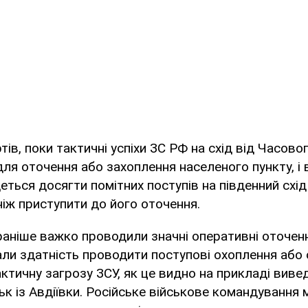
ів, поки тактичні успіхи ЗС РФ на схід від Часово
ля оточення або захоплення населеного пункту, і 
ться досягти помітних поступів на південний схід і
 ніж приступити до його оточення.
 раніше важко проводили значні оперативні оточенн
и здатність проводити поступові охоплення або о
актичну загрозу ЗСУ, як це видно на прикладі виве
ськ із Авдіївки. Російське військове командування