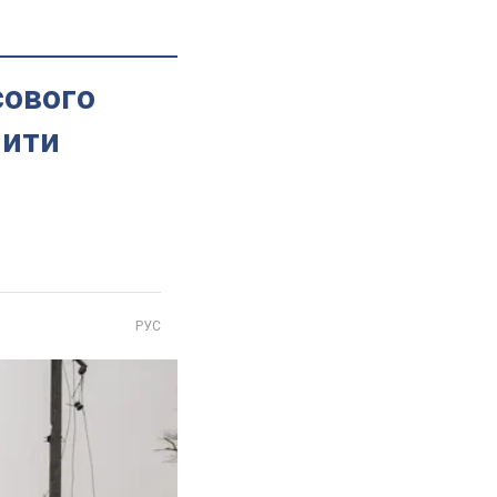
сового
пити
РУС