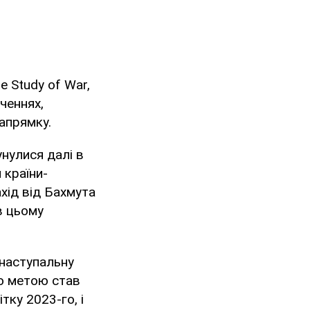
he Study of War,
ченнях,
апрямку.
нулися далі в
 країни-
хід від Бахмута
в цьому
 наступальну
ою метою став
тку 2023-го, і