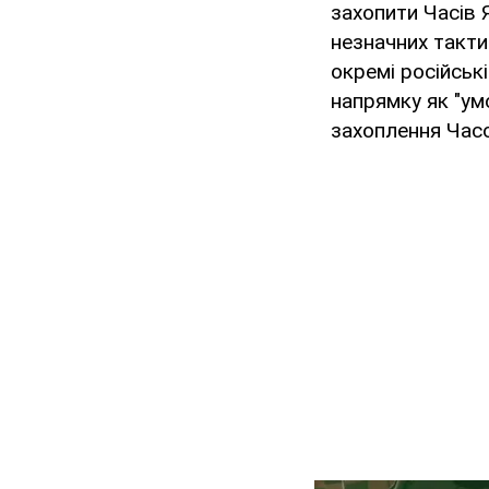
захопити Часів 
незначних тактич
окремі російськ
напрямку як "ум
захоплення Часо