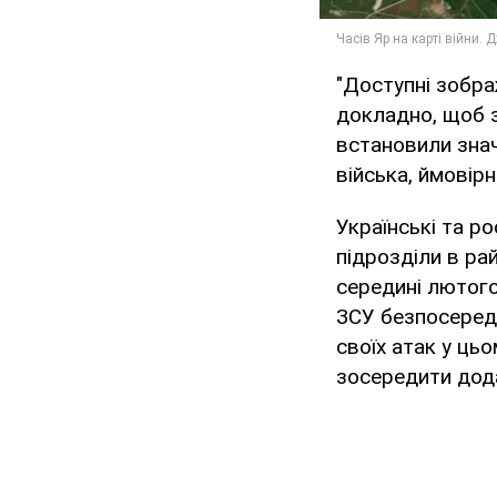
"Доступні зобра
докладно, щоб з
встановили значн
війська, ймовір
Українські та р
підрозділи в ра
середині лютого
ЗСУ безпосередн
своїх атак у ць
зосередити дода