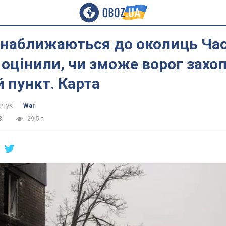
 наближаються до околиць Ча
W оцінили, чи зможе ворог захо
 пункт. Карта
ічук
War
31
29,5 т.