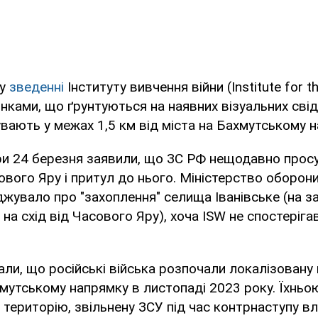
 у
зведенні
Інституту вивчення війни (Institute for t
цінками, що ґрунтуються на наявних візуальних свід
вають у межах 1,5 км від міста на Бахмутському н
ри 24 березня заявили, що ЗС РФ нещодавно просу
ового Яру і притул до нього. Міністерство оборони
жувало про "захоплення" селища Іванівське (на за
 на схід від Часового Яру), хоча ISW не спостеріга
али, що російські війська розпочали локалізовану
мутському напрямку в листопаді 2023 року. Їхнь
територію, звільнену ЗСУ під час контрнаступу влі