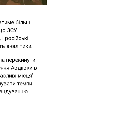
ватиме більш
 що ЗСУ
і російські
ь аналітики.
ла перекинути
ння Авдіївки в
азливі місця"
мувати темпи
мандуванню