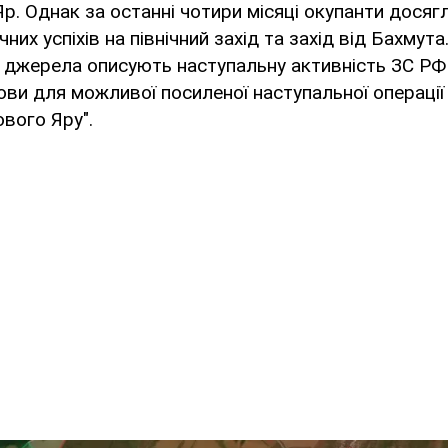
Яр. Однак за останні чотири місяці окупанти досяг
них успіхів на північний захід та захід від Бахмута
і джерела описують наступальну активність ЗС РФ
ови для можливої посиленої наступальної операції
вого Яру".