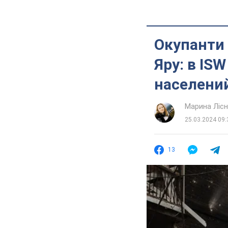
Окупанти
Яру: в IS
населений
Марина Лісн
25.03.2024 09:
13