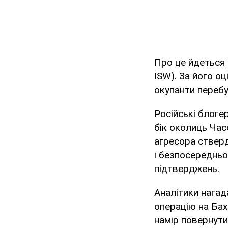
Про це йдеться
ISW). За його о
окупанти перебу
Російські блоге
бік околиць Час
агресора стверд
і безпосередньо
підтверджень.
Аналітики нагад
операцію на Бах
намір повернути 