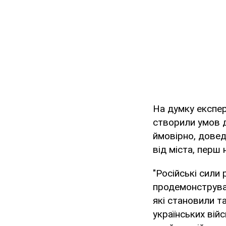
На думку експерт
створили умов д
ймовірно, доведе
від міста, перш
"Російські сили
продемонструвал
які становили т
українських вій