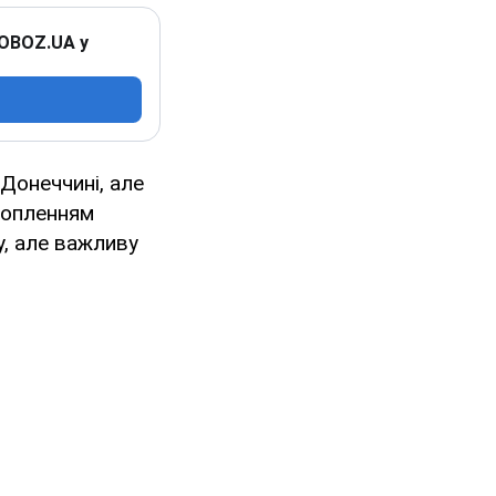
 OBOZ.UA у
Донеччині, але
хопленням
, але важливу