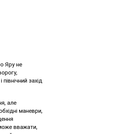
го Яру не
ворогу,
 північний захід
я, але
бхідні маневри,
дення
 може вважати,