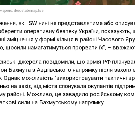
ження, які ISW нині не представлятиме або опису
берегти оперативну безпеку України, показують,
і зміцнення у формі кільця в районі Часового Яру, 
но, щосили намагатимуться прорвати їх", – вважают
осійські джерела повідомили, що армія РФ планува
йон Бахмута з Авдіївського напрямку після захопле
. Однак можливість "використовувати тактичні вр
ьо на захід від міста спонукала окупантів підтри
ому районі. Можливо, це завадило російському ко
ткові сили на Бахмутському напрямку.