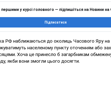
 першими у курсі головного — підпишіться на Новини на
Підписатися
ька РФ наближаються до околиць Часового Яру на 
ожуватимуть населеному пункту оточенням або за
сяцями. Хоча це принесло б загарбникам обмежену
ду, якби вони змогли цього досягти.