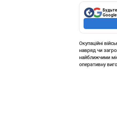
Будьте
Google
Окупаційні війс
навряд чи загр
найближчими мі
оперативну виго