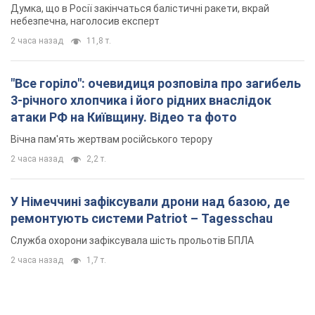
Думка, що в Росії закінчаться балістичні ракети, вкрай
небезпечна, наголосив експерт
2 часа назад
11,8 т.
"Все горіло": очевидиця розповіла про загибель
3-річного хлопчика і його рідних внаслідок
атаки РФ на Київщину. Відео та фото
Вічна пам'ять жертвам російського терору
2 часа назад
2,2 т.
У Німеччині зафіксували дрони над базою, де
ремонтують системи Patriot – Tagesschau
Служба охорони зафіксувала шість прольотів БПЛА
2 часа назад
1,7 т.