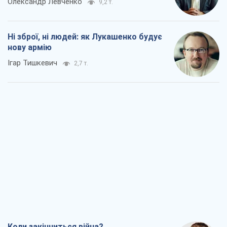
Олександр Левченко
9,2 т.
Ні зброї, ні людей: як Лукашенко будує
нову армію
Ігар Тишкевич
2,7 т.
Коли закінчиться війна?