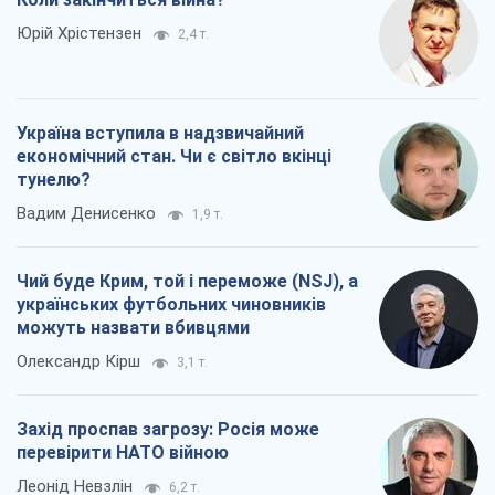
Юрій Хрістензен
2,4 т.
Україна вступила в надзвичайний
економічний стан. Чи є світло вкінці
тунелю?
Вадим Денисенко
1,9 т.
Чий буде Крим, той і переможе (NSJ), а
українських футбольних чиновників
можуть назвати вбивцями
Олександр Кірш
3,1 т.
Захід проспав загрозу: Росія може
перевірити НАТО війною
Леонід Невзлін
6,2 т.