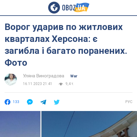
Ворог ударив по житлових
кварталах Херсона: є
загибла і багато поранених.
Фото
Уляна Виноградова
War
16.11.2023 21:41
9,4 т.
133
РУС