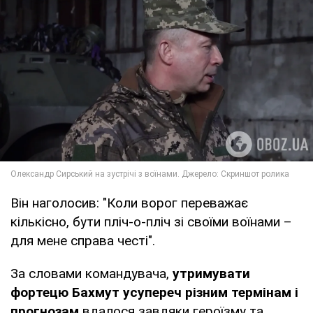
Він наголосив: "Коли ворог переважає
кількісно, бути пліч-о-пліч зі своїми воїнами –
для мене справа честі".
За словами командувача,
утримувати
фортецю Бахмут усупереч різним термінам і
прогнозам
вдалося завдяки героїзму та