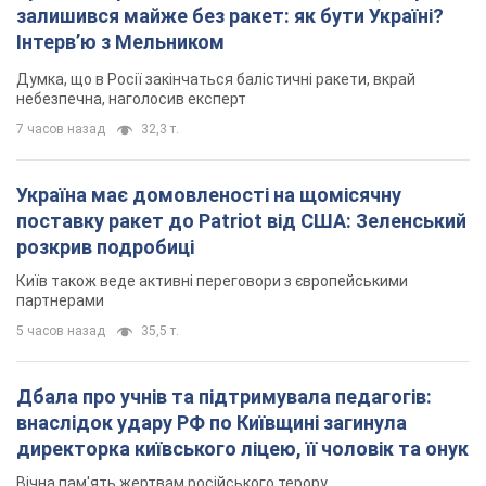
залишився майже без ракет: як бути Україні?
Інтерв’ю з Мельником
Думка, що в Росії закінчаться балістичні ракети, вкрай
небезпечна, наголосив експерт
7 часов назад
32,3 т.
Україна має домовленості на щомісячну
поставку ракет до Patriot від США: Зеленський
розкрив подробиці
Київ також веде активні переговори з європейськими
партнерами
5 часов назад
35,5 т.
Дбала про учнів та підтримувала педагогів:
внаслідок удару РФ по Київщині загинула
директорка київського ліцею, її чоловік та онук
Вічна пам'ять жертвам російського терору