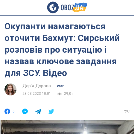
Окупанти намагаються
оточити Бахмут: Сирський
розповів про ситуацію і
назвав ключове завдання
для ЗСУ. Відео
Дар'я Дурова
War
28.03.2023 10:01
29,0 т.
5
РУС