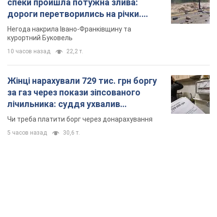
спеки пройшла потужна злива:
дороги перетворились на річки.
Відео
Негода накрила Івано-Франківщину та
курортний Буковель
10 часов назад
22,2 т.
Жінці нарахували 729 тис. грн боргу
за газ через покази зіпсованого
лічильника: суддя ухвалив
неочікуване рішення
Чи треба платити борг через донарахування
5 часов назад
30,6 т.