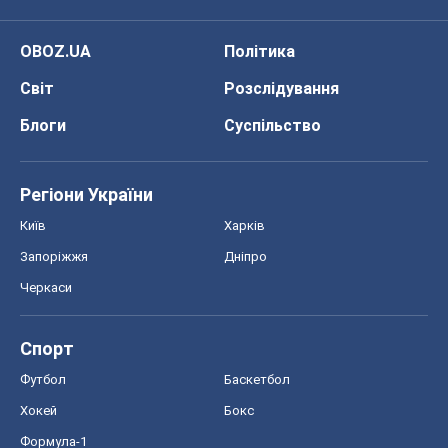
OBOZ.UA
Політика
Світ
Розслідування
Блоги
Суспільство
Регіони України
Київ
Харків
Запоріжжя
Дніпро
Черкаси
Спорт
Футбол
Баскетбол
Хокей
Бокс
Формула-1