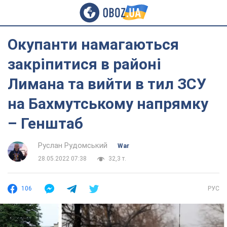
Окупанти намагаються
закріпитися в районі
Лимана та вийти в тил ЗСУ
на Бахмутському напрямку
– Генштаб
Руслан Рудомський
War
28.05.2022 07:38
32,3 т.
106
РУС