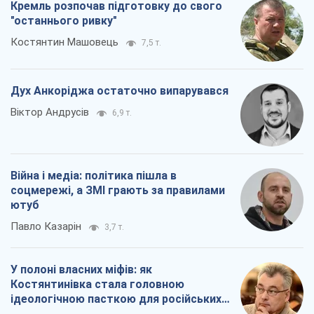
Кремль розпочав підготовку до свого
"останнього ривку"
Костянтин Машовець
7,5 т.
Дух Анкоріджа остаточно випарувався
Віктор Андрусів
6,9 т.
Війна і медіа: політика пішла в
соцмережі, а ЗМІ грають за правилами
ютуб
Павло Казарін
3,7 т.
У полоні власних міфів: як
Костянтинівка стала головною
ідеологічною пасткою для російських
окупантів