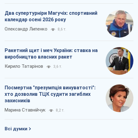
Два супертурніри Магучіх: спортивний
календар осені 2026 року
Олександр Липенко
8,6 т.
Ракетний щит і меч України: ставка на
виробництво власних ракет
Кирило Татарінов
3,6 т.
Посмертна "презумпція винуватості":
хто дозволив ТЦК судити загиблих
захисників
Марина Ставнійчук
8,2 т.
Всі думки