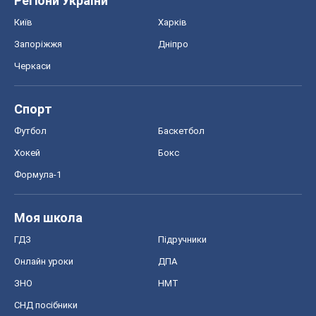
Регіони України
Київ
Харків
Запоріжжя
Дніпро
Черкаси
Спорт
Футбол
Баскетбол
Хокей
Бокс
Формула-1
Моя школа
ГДЗ
Підручники
Онлайн уроки
ДПА
ЗНО
НМТ
СНД посібники