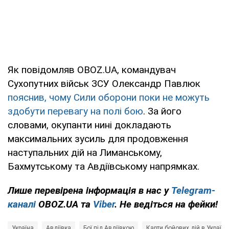
Як повідомляв OBOZ.UA, командувач
Сухопутних військ ЗСУ Олександр Павлюк
пояснив, чому Сили оборони поки не можуть
здобути перевагу на полі бою
. За його
словами, окупанти нині докладають
максимальних зусиль для продовження
наступальних дій на Лиманському,
Бахмутському та Авдіївському напрямках.
Лише
перевірена інформація в нас у
Telegram-
каналі
OBOZ.UA та
Viber
. Не ведіться на фейки!
Україна
Авдіївка
Бої під Авдіївкою
Карти бойових дій в Україні