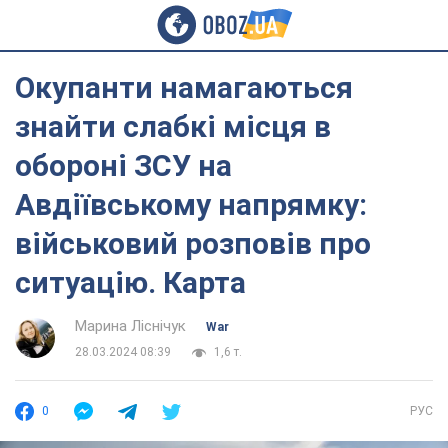
Окупанти намагаються
знайти слабкі місця в
обороні ЗСУ на
Авдіївському напрямку:
військовий розповів про
ситуацію. Карта
Марина Ліснічук
War
28.03.2024 08:39
1,6 т.
0
РУС