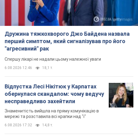
Дружина тяжкохворого Джо Байдена назвала
перший симптом, який сигналізував про його
"агресивний" рак
Спершу лікарі не надали цьому належної уваги
6.08.2026 12:46
18,1 т.
Відпустка Лесі Нікітюк у Карпатах
обернулася скандалом: чому ведучу
несправедливо захейтили
Знаменитість вийшла на пряму комунікацію в
мережі та розставила всі крапки над "і"
6.08.2026 17:32
14,8 т.