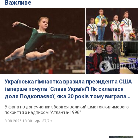
Важливе
Українська гімнастка вразила президента США
і вперше почула "Слава Україні"! Як склалася
доля Подкопаєвої, яка 30 років тому виграла
"золото" Олімпіади
У фанатів донеччанки зберігся великий шматок килимового
покриття з надписом "Атланта-1996"
8.08.2026 18:30
37,7 т.