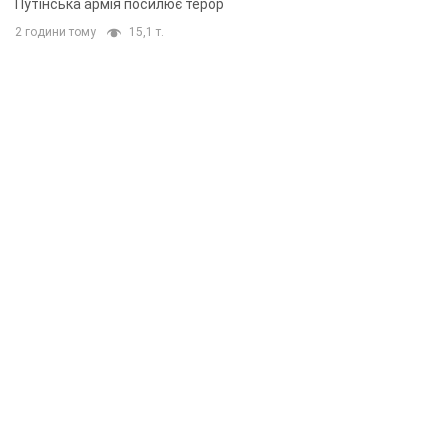
Путінська армія посилює терор
2 години тому
15,1 т.