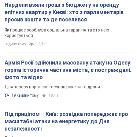
Нардепи взяли гроші з бюджету на оренду
елітних квартир у Києві: хто з парламентарів
просив кошти та де поселився
Як працює особлива соціальна гарантія та хто нею
користується
годину тому
12,5 т.
Армія Росії здійснила масовану атаку на Одесу:
горіла історична частина міста, є постраждалі.
Фото та відео
Для терору ворог застосував ракети та дрони
19 хвилин тому
18,1 т.
Під прицілом – Київ: розвідка попереджає про
масштабні атаки на енергетику до Дня
незалежності