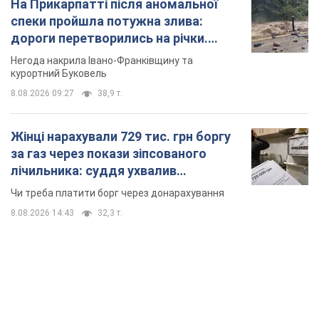
На Прикарпатті після аномальної
спеки пройшла потужна злива:
дороги перетворились на річки.
Відео
Негода накрила Івано-Франківщину та
курортний Буковель
8.08.2026 09:27
38,9 т.
Жінці нарахували 729 тис. грн боргу
за газ через покази зіпсованого
лічильника: суддя ухвалив
неочікуване рішення
Чи треба платити борг через донарахування
8.08.2026 14:43
32,3 т.