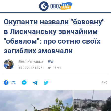
Окупанти назвали "бавовну"
в Лисичанську звичайним
"обвалом": про сотню своїх
загиблих змовчали
Лілія Рагуцька
War
18.08.2022 13:25
15,9 т.
172
РУС