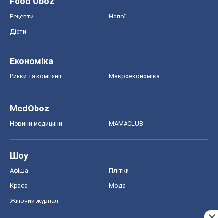
Food Oboz
Рецепти
Напої
Дієти
Економіка
Ринки та компанії
Макроекономіка
MedOboz
Новини медицини
MAMACLUB
Шоу
Афіша
Плітки
Краса
Мода
Жіночий журнал