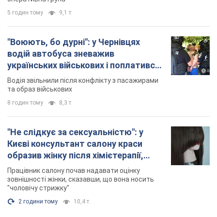
5 годин тому
9,1 т.
"Воюють, бо дурні": у Чернівцях
водій автобуса зневажив
українських військових і поплатився.
Відео
Водія звільнили після конфлікту з пасажирами
та образ військових
8 годин тому
8,3 т.
"Не слідкує за сексуальністю": у
Києві консультант салону краси
образив жінку після хімієтерапії,
розгорівся скандал. Фото
Працівник салону почав надавати оцінку
зовнішності жінки, сказавши, що вона носить
"чоловічу стрижку"
2 години тому
10,4 т.