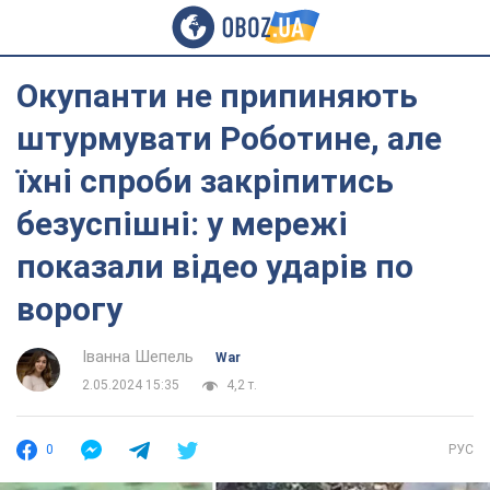
Окупанти не припиняють
штурмувати Роботине, але
їхні спроби закріпитись
безуспішні: у мережі
показали відео ударів по
ворогу
Іванна Шепель
War
2.05.2024 15:35
4,2 т.
0
РУС