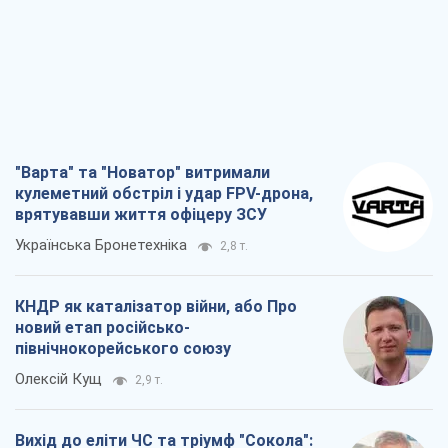
"Варта" та "Новатор" витримали
кулеметний обстріл і удар FPV-дрона,
врятувавши життя офіцеру ЗСУ
Українська Бронетехніка
2,8 т.
КНДР як каталізатор війни, або Про
новий етап російсько-
північнокорейського союзу
Олексій Кущ
2,9 т.
Вихід до еліти ЧС та тріумф "Сокола":