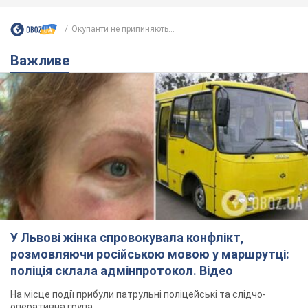
Окупанти не припиняють...
Важливе
У Львові жінка спровокувала конфлікт,
розмовляючи російською мовою у маршрутці:
поліція склала адмінпротокол. Відео
На місце події прибули патрульні поліцейські та слідчо-
оперативна група