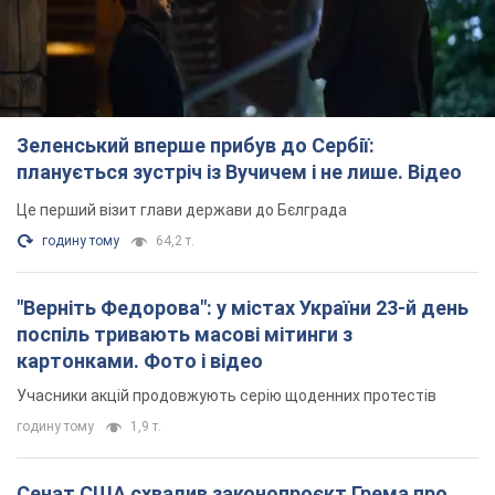
Зеленський вперше прибув до Сербії:
планується зустріч із Вучичем і не лише. Відео
Це перший візит глави держави до Бєлграда
годину тому
64,2 т.
"Верніть Федорова": у містах України 23-й день
поспіль тривають масові мітинги з
картонками. Фото і відео
Учасники акцій продовжують серію щоденних протестів
годину тому
1,9 т.
Сенат США схвалив законопроєкт Грема про