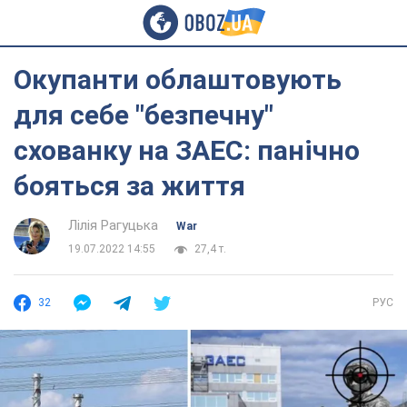
Окупанти облаштовують
для себе "безпечну"
схованку на ЗАЕС: панічно
бояться за життя
Лілія Рагуцька
War
19.07.2022 14:55
27,4 т.
32
РУС