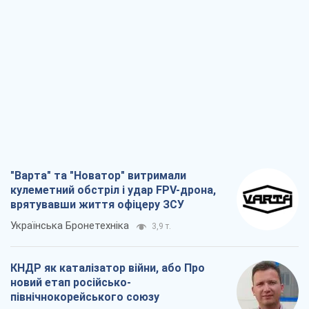
Росія втрачає ресурси поза планом: хто
насправді диктує темп війни
Сергій Місюра
10,6 т.
Захід проспав загрозу: Росія може
перевірити НАТО війною
Леонід Невзлін
4,6 т.