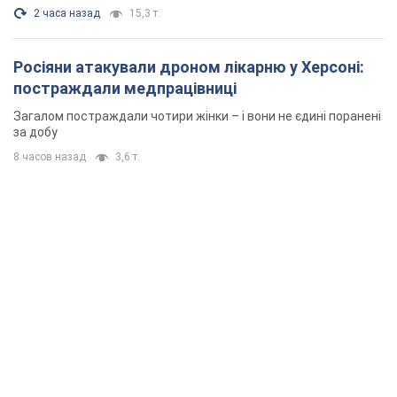
Кінець епохи "фактора Трампа": хто насправді
забезпечить Україні захист від російської
балістики. Інтерв’ю з Безсмертним
Володимир Зеленський зустрівся з українським дипломата
та окреслив нове бачення війни та ролі міжнародних
партнерів у боротьбі з Росією
2 часа назад
7,1 т.
У Києві внаслідок російської атаки
постраждали четверо людей. Фото
Ворог продовжує регулярний ракетний терор столиці
2 часа назад
15,3 т.
Росіяни атакували дроном лікарню у Херсоні:
постраждали медпрацівниці
Загалом постраждали чотири жінки – і вони не єдині поранені