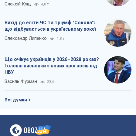
"Варта" та "Новатор" витримали
кулеметний обстріл і удар FPV-дрона,
врятувавши життя офіцеру ЗСУ
Українська Бронетехніка
3,9 т.
КНДР як каталізатор війни, або Про
новий етап російсько-
північнокорейського союзу
Олексій Кущ
4,0 т.
Вихід до еліти ЧС та тріумф "Сокола":
що відбувається в українському хокеї
Олександр Липенко
1,8 т.