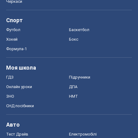
OBOZ.UA
Політика
Світ
Розслідування
Блоги
Суспільство
Регіони України
Київ
Харків
Запоріжжя
Дніпро
Черкаси
Спорт
Футбол
Баскетбол
Хокей
Бокс