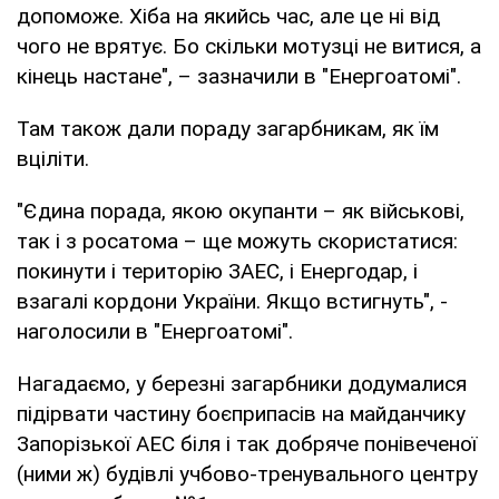
допоможе. Хіба на якийсь час, але це ні від
чого не врятує. Бо скільки мотузці не витися, а
кінець настане", – зазначили в "Енергоатомі".
Там також дали пораду загарбникам, як їм
вціліти.
"Єдина порада, якою окупанти – як військові,
так і з росатома – ще можуть скористатися:
покинути і територію ЗАЕС, і Енергодар, і
взагалі кордони України. Якщо встигнуть", -
наголосили в "Енергоатомі".
Нагадаємо, у березні загарбники додумалися
підірвати частину боєприпасів на майданчику
Запорізької АЕС біля і так добряче понівеченої
(ними ж) будівлі учбово-тренувального центру