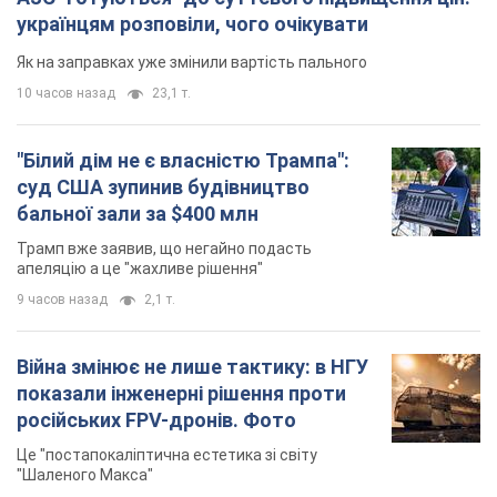
Важливе
АЗС "готуються" до суттєвого підвищення цін:
українцям розповіли, чого очікувати
Як на заправках уже змінили вартість пального
10 часов назад
23,1 т.
"Білий дім не є власністю Трампа":