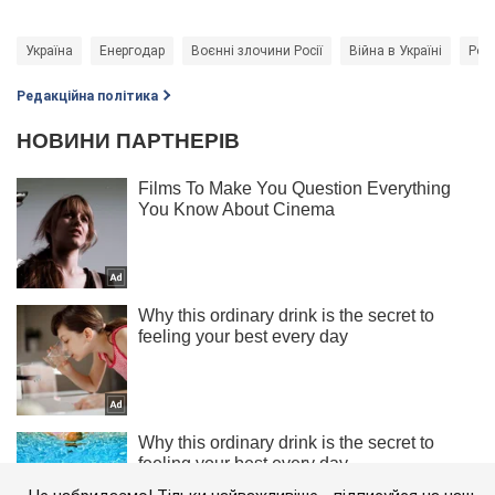
Україна
Енергодар
Воєнні злочини Росії
Війна в Україні
Росі
Редакційна політика