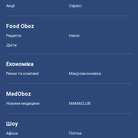
Формула-1
Моя школа
ГДЗ
Підручники
Онлайн уроки
ДПА
ЗНО
НМТ
СНД посібники
Авто
Тест Драйв
Електромобілі
Акції
Сервіс
Food Oboz
Рецепти
Напої