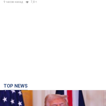
суд США зупинив будівництво
бальної зали за $400 млн
Трамп вже заявив, що негайно подасть
апеляцію а це "жахливе рішення"
9 часов назад
2,1 т.
Війна змінює не лише тактику: в НГУ
показали інженерні рішення проти
російських FPV-дронів. Фото
Це "постапокаліптична естетика зі світу
"Шаленого Макса"
9 часов назад
7,8 т.