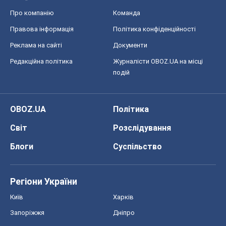
Що очікує українців у 2026–2028 роках?
Головні висновки з нових прогнозів від
НБУ
Василь Фурман
28,6 т.
Всі думки
Про компанію
Команда
Правова інформація
Політика конфіденційності
Реклама на сайті
Документи
Редакційна політика
Журналісти OBOZ.UA на місці
подій