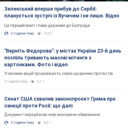
Зеленський вперше прибув до Сербії:
планується зустріч із Вучичем і не лише. Відео
Це перший візит глави держави до Бєлграда
2 години тому
73,8 т.
"Верніть Федорова": у містах України 23-й день
поспіль тривають масові мітинги з
картонками. Фото і відео
Учасники акцій продовжують серію щоденних протестів
3 години тому
2,1 т.
Сенат США схвалив законопроєкт Грема про
санкції проти Росії: що далі
Документ передбачає нові економічні обмеження
2 години тому
4,5 т.