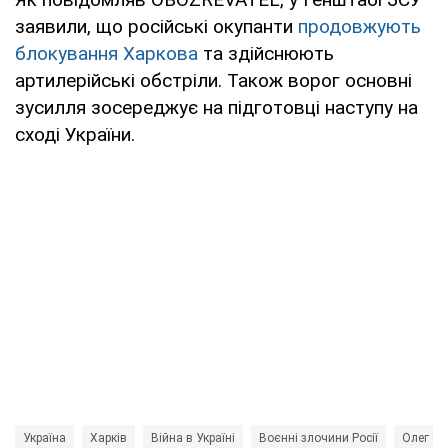
заявили, що російські окупанти
продовжують
блокування Харкова
та здійснюють
артилерійські обстріли. Також ворог основні
зусилля зосереджує на підготовці наступу на
сході України.
Україна
Харків
Війна в Україні
Воєнні злочини Росії
Олег Си