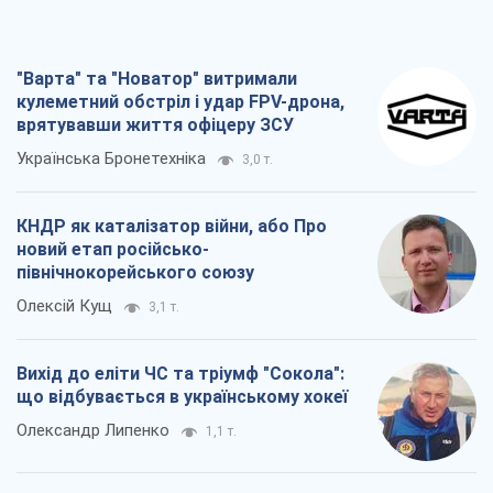
"Варта" та "Новатор" витримали
кулеметний обстріл і удар FPV-дрона,
врятувавши життя офіцеру ЗСУ
Українська Бронетехніка
3,0 т.
КНДР як каталізатор війни, або Про
новий етап російсько-
північнокорейського союзу
Олексій Кущ
3,1 т.
Вихід до еліти ЧС та тріумф "Сокола":
що відбувається в українському хокеї
Олександр Липенко
1,1 т.