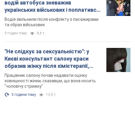
водій автобуса зневажив
українських військових і поплатився.
Відео
Водія звільнили після конфлікту з пасажирами
та образ військових
9 годин тому
8,6 т.
"Не слідкує за сексуальністю": у
Києві консультант салону краси
образив жінку після хімієтерапії,
розгорівся скандал. Фото
Працівник салону почав надавати оцінку
зовнішності жінки, сказавши, що вона носить
"чоловічу стрижку"
3 години тому
13,0 т.