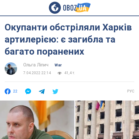
Окупанти обстріляли Харків
артилерією: є загибла та
багато поранених
Ольга Ліпич
War
7.04.2022 22:14
41,4 т.
22
РУС