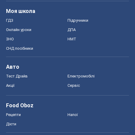
Моя школа
ГДЗ
Підручники
Онлайн уроки
ДПА
ЗНО
НМТ
СНД посібники
Авто
Тест Драйв
Електромобілі
Акції
Сервіс
Food Oboz
Рецепти
Напої
Дієти