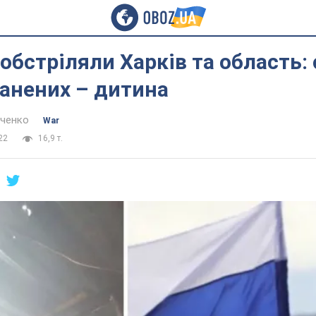
обстріляли Харків та область: 
анених – дитина
нченко
War
22
16,9 т.