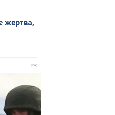
є жертва,
РУС