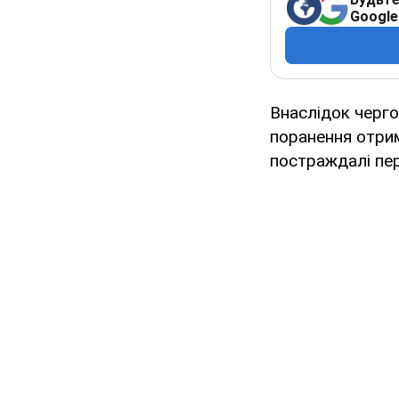
Google
Внаслідок черго
поранення отрим
постраждалі пер