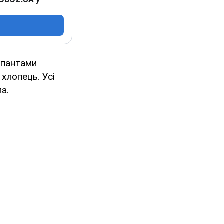
упантами
хлопець. Усі
а.