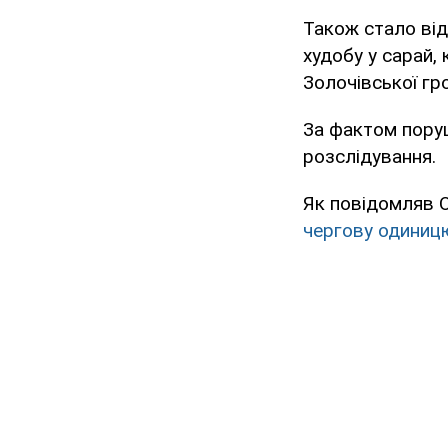
Також стало від
худобу у сарай,
Золочівської гр
За фактом поруш
розслідування.
Як повідомляв 
чергову одиницю