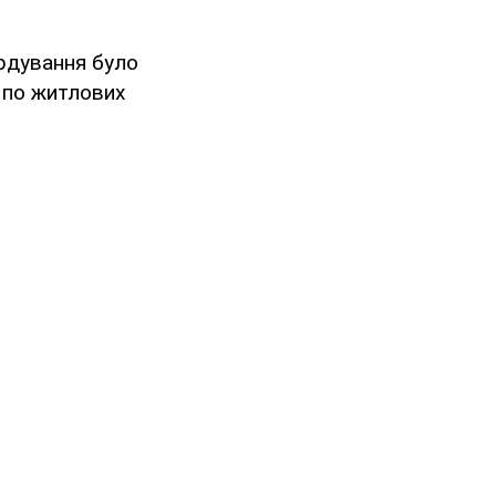
рдування було
в по житлових