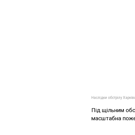
Під щільним обс
масштабна поже