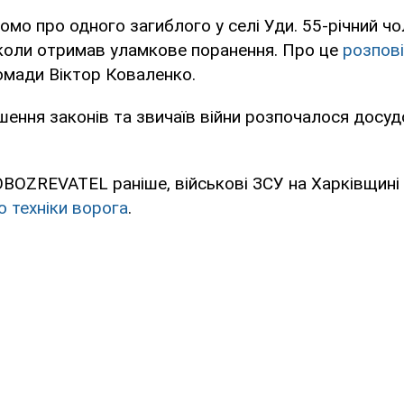
омо про одного загиблого у селі Уди. 55-річний чо
 коли отримав уламкове поранення. Про це
розпов
омади Віктор Коваленко.
ення законів та звичаїв війни розпочалося досу
OBOZREVATEL раніше, військові ЗСУ на Харківщині
 техніки ворога
.