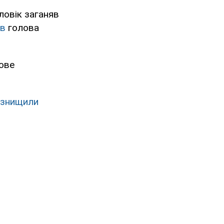
ловік заганяв
ів
голова
дове
знищили