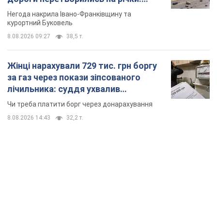
Відео
Негода накрила Івано-Франківщину та
курортний Буковель
8.08.2026 09:27
38,5 т.
Жінці нарахували 729 тис. грн боргу
за газ через покази зіпсованого
лічильника: суддя ухвалив
неочікуване рішення
Чи треба платити борг через донарахування
8.08.2026 14:43
32,2 т.