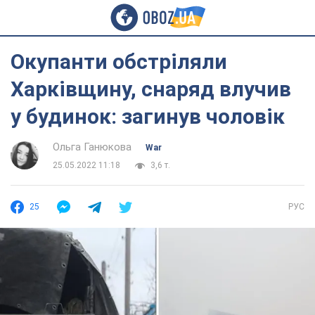
Окупанти обстріляли
Харківщину, снаряд влучив
у будинок: загинув чоловік
Ольга Ганюкова
War
25.05.2022 11:18
3,6 т.
25
РУС