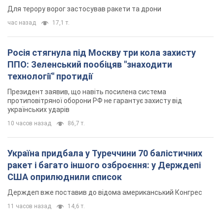
Для терору ворог застосував ракети та дрони
час назад
17,1 т.
Росія стягнула під Москву три кола захисту
ППО: Зеленський пообіцяв "знаходити
технології" протидії
Президент заявив, що навіть посилена система
протиповітряної оборони РФ не гарантує захисту від
українських ударів
10 часов назад
86,7 т.
Україна придбала у Туреччини 70 балістичних
ракет і багато іншого озброєння: у Держдепі
США оприлюднили список
Держдеп вже поставив до відома американський Конгрес
11 часов назад
14,6 т.