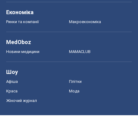
Економіка
Ринки та компанії
Макроекономіка
MedOboz
Новини медицини
MAMACLUB
Шоу
Афіша
Плітки
Краса
Мода
Жіночий журнал