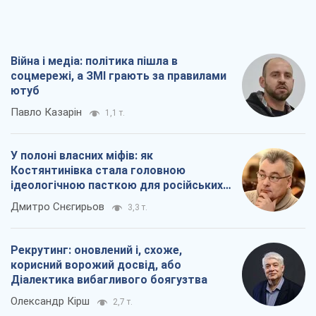
Війна і медіа: політика пішла в
соцмережі, а ЗМІ грають за правилами
ютуб
Павло Казарін
1,1 т.
У полоні власних міфів: як
Костянтинівка стала головною
ідеологічною пасткою для російських
окупантів
Дмитро Снєгирьов
3,3 т.
Рекрутинг: оновлений і, схоже,
корисний ворожий досвід, або
Діалектика вибагливого боягузтва
Олександр Кірш
2,7 т.