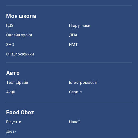
Моя школа
ГДЗ
Підручники
Онлайн уроки
ДПА
ЗНО
НМТ
СНД посібники
Авто
Тест Драйв
Електромобілі
Акції
Сервіс
Food Oboz
Рецепти
Напої
Дієти