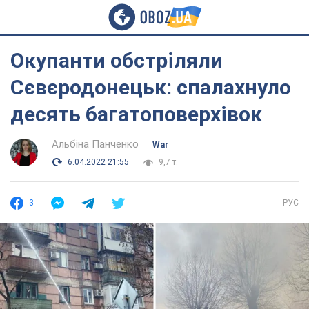
Окупанти обстріляли
Сєвєродонецьк: спалахнуло
десять багатоповерхівок
Альбіна Панченко
War
6.04.2022 21:55
9,7 т.
3
РУС