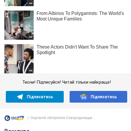
Тисни! Підписуйся! Читай тільки найкраще!
Підписатись
Підписатись
Окупанти обстріляли Сєвєродонецьк:...