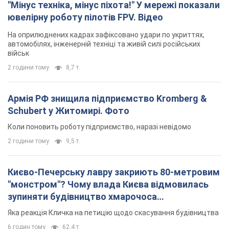
"Мінус техніка, мінус піхота!" У мережі показали
ювелірну роботу пілотів FPV. Відео
На оприлюднених кадрах зафіксовано удари по укриттях,
автомобілях, інженерній техніці та живій силі російських
військ
2 години тому
8,7 т.
Армія РФ знищила підприємство Kromberg &
Schubert у Житомирі. Фото
Коли поновить роботу підприємство, наразі невідомо
2 години тому
9,5 т.
Києво-Печерську лавру закриють 80-метровим
"монстром"? Чому влада Києва відмовилась
зупиняти будівництво хмарочоса
"московського вірянина"
Яка реакція Кличка на петицію щодо скасування будівництва
6 годин тому
62,4 т.