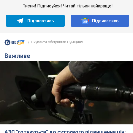
Тисни! Підписуйся! Читай тільки найкраще!
Підписатись
Підписатись
Окупанти обстріляли Сумщину ...
Важливе
АЗС "готуються" до суттєвого підвищення цін: