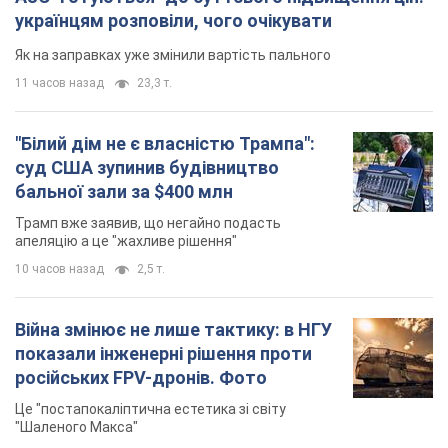
українцям розповіли, чого очікувати
Як на заправках уже змінили вартість пального
11 часов назад
23,3 т.
"Білий дім не є власністю Трампа":
суд США зупинив будівництво
бальної зали за $400 млн
Трамп вже заявив, що негайно подасть
апеляцію а це "жахливе рішення"
10 часов назад
2,5 т.
Війна змінює не лише тактику: в НГУ
показали інженерні рішення проти
російських FPV-дронів. Фото
Це "постапокаліптична естетика зі світу
"Шаленого Макса"