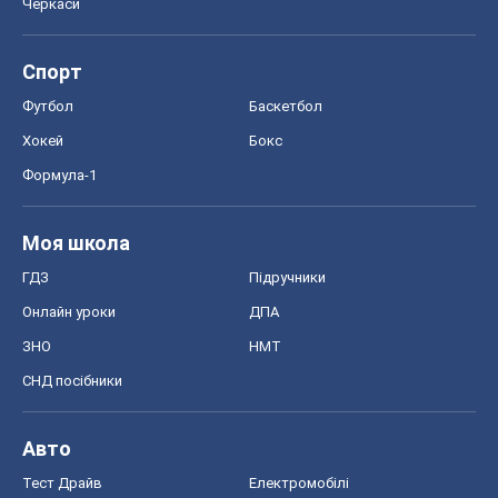
Черкаси
Спорт
Футбол
Баскетбол
Хокей
Бокс
Формула-1
Моя школа
ГДЗ
Підручники
Онлайн уроки
ДПА
ЗНО
НМТ
СНД посібники
Авто
Тест Драйв
Електромобілі