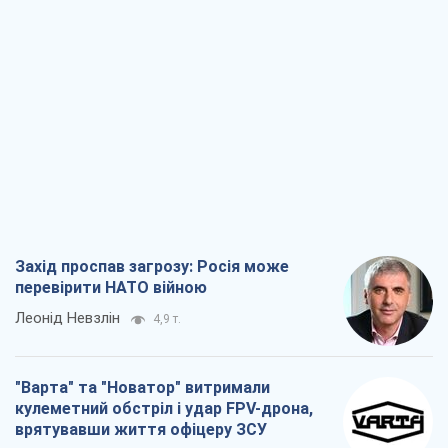
Захід проспав загрозу: Росія може
перевірити НАТО війною
Леонід Невзлін
4,9 т.
"Варта" та "Новатор" витримали
кулеметний обстріл і удар FPV-дрона,
врятувавши життя офіцеру ЗСУ