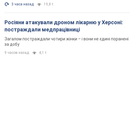
3 часа назад
19,8 т.
Росіяни атакували дроном лікарню у Херсоні:
постраждали медпрацівниці
Загалом постраждали чотири жінки – і вони не єдині поранені
за добу
9 часов назад
4,1 т.