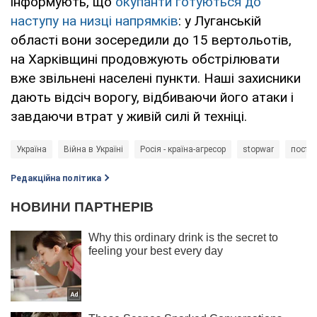
інформують, що
окупанти готуються до
наступу на низці напрямків
: у Луганській
області вони зосередили до 15 вертольотів,
на Харківщині продовжують обстрілювати
вже звільнені населені пункти. Наші захисники
дають відсіч ворогу, відбиваючи його атаки і
завдаючи втрат у живій силі й техніці.
Україна
Війна в Україні
Росія - країна-агресор
stopwar
постр
Редакційна політика