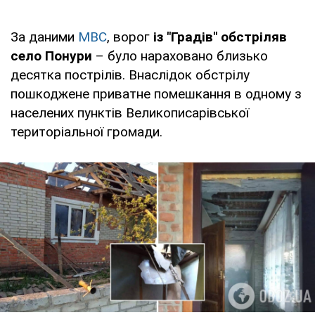
За даними
МВС
, ворог
із "Градів" обстріляв
село Понури
– було нараховано близько
десятка пострілів. Внаслідок обстрілу
пошкоджене приватне помешкання в одному з
населених пунктів Великописарівської
територіальної громади.