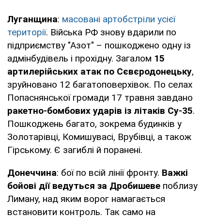
Луганщина
:
масовані артобстріли усієї
території
. Війська РФ знову вдарили по
підприємству "Азот" – пошкоджено одну із
адмінбудівель і прохідну. Загалом
15
артилерійських атак по Сєвєродонецьку
,
зруйновано 12 багатоповерхівок. По селах
Попаснянської громади 17 травня завдано
ракетно-бомбових ударів із літаків Су-35
.
Пошкоджень багато, зокрема будинків у
Золотарівці, Комишувасі, Врубівці, а також
Гірському. Є загиблі й поранені.
Донеччина
: бої по всій лінії фронту.
Важкі
бойові дії ведуться за Дробишеве
поблизу
Лиману, над яким ворог намагається
встановити контроль. Так само на