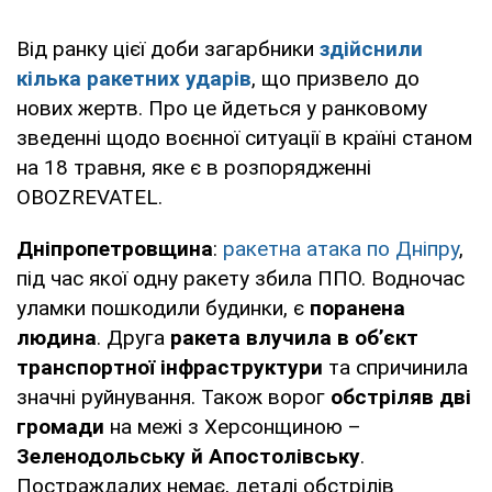
Від ранку цієї доби загарбники
здійснили
кілька ракетних ударів
, що призвело до
нових жертв. Про це йдеться у ранковому
зведенні щодо воєнної ситуації в країні станом
на 18 травня, яке є в розпорядженні
OBOZREVATEL.
Дніпропетровщина
:
ракетна атака по Дніпру
,
під час якої одну ракету збила ППО. Водночас
уламки пошкодили будинки, є
поранена
людина
. Друга
ракета влучила в об’єкт
транспортної інфраструктури
та спричинила
значні руйнування. Також ворог
обстріляв дві
громади
на межі з Херсонщиною –
Зеленодольську й Апостолівську
.
Постраждалих немає, деталі обстрілів