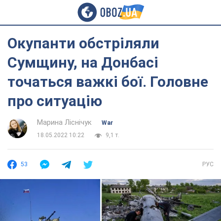
Окупанти обстріляли
Сумщину, на Донбасі
точаться важкі бої. Головне
про ситуацію
Марина Ліснічук
War
18.05.2022 10:22
9,1 т.
53
РУС