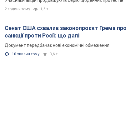
Учасники акцій продовжують серію щоденних протестів
2 години тому
1,6 т.
Сенат США схвалив законопроєкт Грема про
санкції проти Росії: що далі
Документ передбачає нові економічні обмеження
10 хвилин тому
3,6 т.