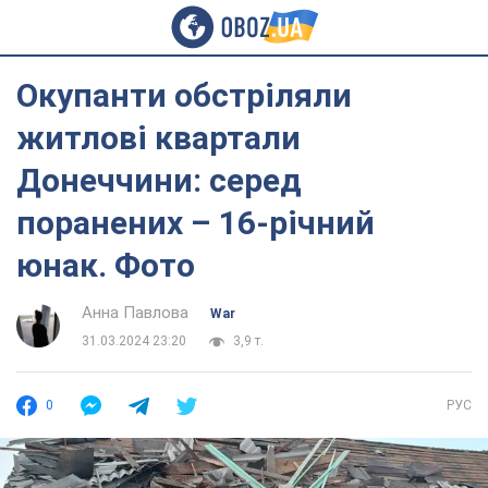
Окупанти обстріляли
житлові квартали
Донеччини: серед
поранених – 16-річний
юнак. Фото
Анна Павлова
War
31.03.2024 23:20
3,9 т.
0
РУС