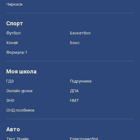
Черкаси
Спорт
Футбол
Баскетбол
Хокей
Бокс
Формула-1
Моя школа
ГДЗ
Підручники
Онлайн уроки
ДПА
ЗНО
НМТ
СНД посібники
Авто
Тест Драйв
Електромобілі