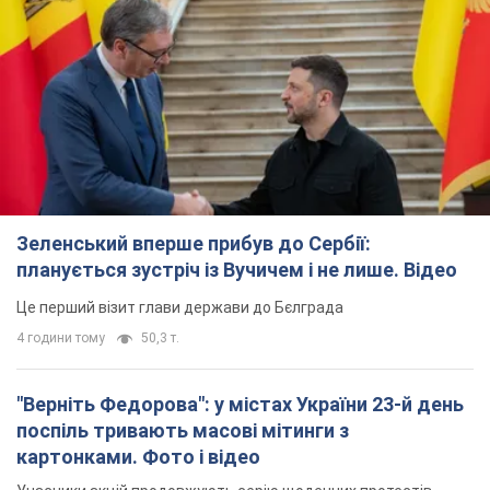
Зеленський вперше прибув до Сербії:
планується зустріч із Вучичем і не лише. Відео
Це перший візит глави держави до Бєлграда
4 години тому
50,3 т.
"Верніть Федорова": у містах України 23-й день
поспіль тривають масові мітинги з
картонками. Фото і відео