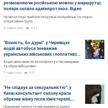
розмовляючи російською мовою у маршрутці:
поліція склала адмінпротокол. Відео
На місце події прибули патрульні поліцейські та слідчо-
оперативна група
4 години тому
8,3 т.
"Воюють, бо дурні": у Чернівцях
водій автобуса зневажив
українських військових і поплатився.
Відео
Водія звільнили після конфлікту з пасажирами
та образ військових
7 годин тому
8,0 т.
"Не слідкує за сексуальністю": у
Києві консультант салону краси
образив жінку після хімієтерапії,
розгорівся скандал. Фото
Працівник салону почав надавати оцінку