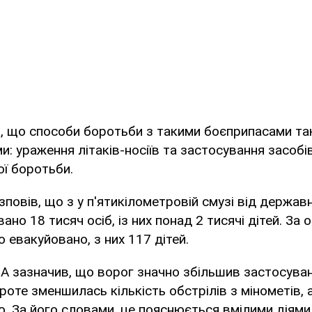
, що способи боротьби з такими боєприпасами такі 
: ураження літаків-носіїв та застосування засобі
ї боротьби.
повів, що з у п'ятикілометровій смузі від держав
но 18 тисяч осіб, із них понад 2 тисячі дітей. За о
 евакуйовано, з них 117 дітей.
А зазначив, що ворог значно збільшив застосува
оте зменшилась кількість обстрілів з мінометів, а
. За його словами, це пояснюється вмілими діями 