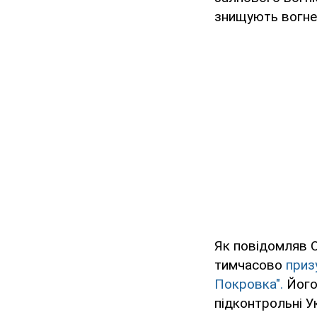
знищують вогнев
Як повідомляв O
тимчасово
приз
Покровка".
Його
підконтрольні Ук