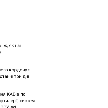
ж, як і зі
в
ного кордону з
станні три дні
ння КАБів по
ртилерії, систем
ЗСУ, які