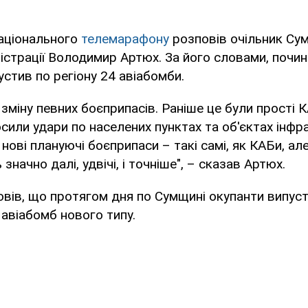
національного
телемарафону
розповів очільник Сум
ністрації Володимир Артюх. За його словами, почин
устив по регіону 24 авіабомби.
зміну певних боєприпасів. Раніше це були прості 
осили удари по населених пунктах та об'єктах інфр
нові плануючі боєприпаси – такі самі, як КАБи, але 
значно далі, удвічі, і точніше", – сказав Артюх.
вів, що протягом дня по Сумщині окупанти випус
авіабомб нового типу.