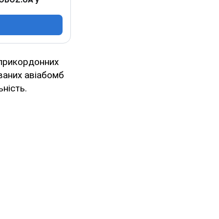
в прикордонних
ованих авіабомб
ність.