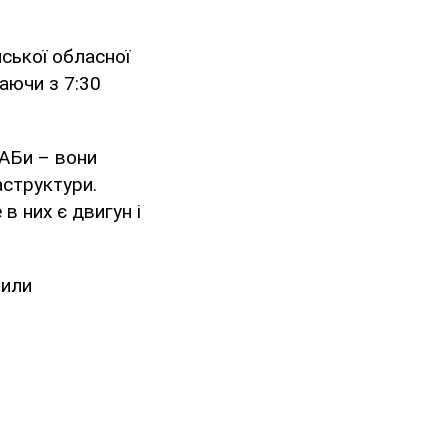
ської обласної
аючи з 7:30
КАБи – вони
аструктури.
в них є двигун і
тили