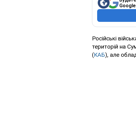
Google
Російські війсь
територій на Су
(
КАБ
), але обл