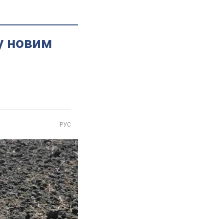
у новим
РУС