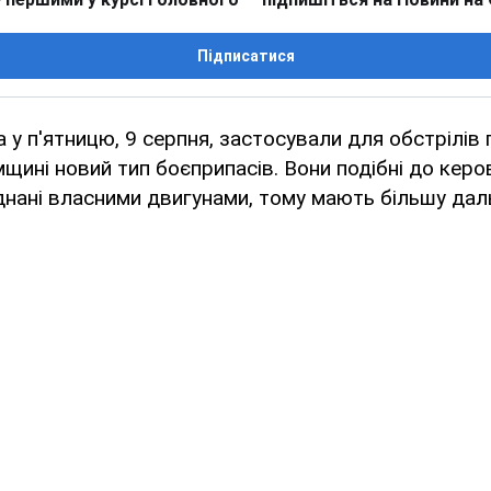
Підписатися
ка у п'ятницю, 9 серпня, застосували для обстрілі
мщині новий тип боєприпасів. Вони подібні до кер
аднані власними двигунами, тому мають більшу даль