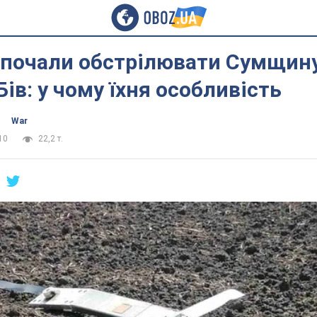
 почали обстрілювати Сумщин
ів: у чому їхня особливість
War
10
22,2 т.