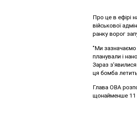
Про це в ефірі 
військової адмі
ранку ворог зап
"Ми зазначаємо 
планували і нан
Зараз з'явилися 
ця бомба летить 
Глава ОВА розпо
щонайменше 11 