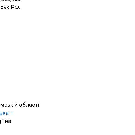
йськ РФ.
мській області
вка –
ї на