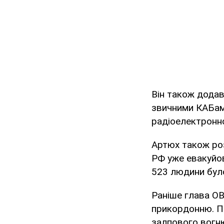
Він також додав
звичними КАБами
радіоелектронно
Артюх також роз
РФ уже евакуйова
523 людини було
Раніше глава ОВ
прикордонню. Пр
залпового вогню