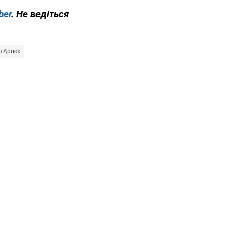
ber
. Не ведіться
 Артюх