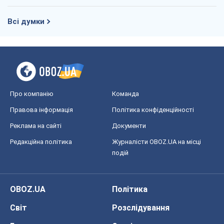
OBOZ.UA
Політика
Світ
Розслідування
Блоги
Суспільство
Регіони України
Київ
Харків
Запоріжжя
Дніпро
Черкаси
Спорт
Футбол
Баскетбол
Хокей
Бокс
Формула-1