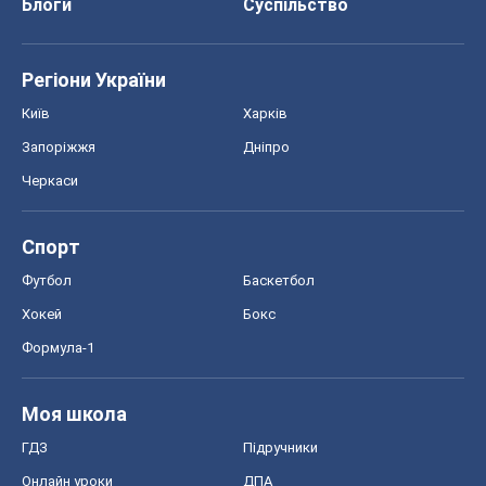
Моя школа
ГДЗ
Підручники
Онлайн уроки
ДПА
ЗНО
НМТ
СНД посібники
Авто
Тест Драйв
Електромобілі
Акції
Сервіс
Food Oboz
Рецепти
Напої
Дієти