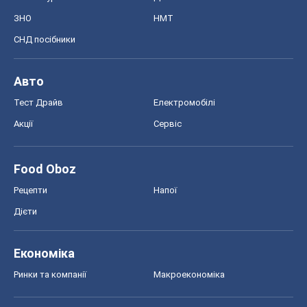
Економіка
Ринки та компанії
Макроекономіка
MedOboz
Новини медицини
MAMACLUB
Шоу
Афіша
Плітки
Краса
Мода
Жіночий журнал