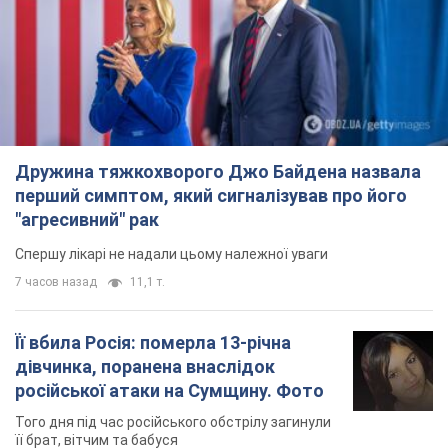
Її вбила Росія: померла 13-річна
дівчинка, поранена внаслідок
російської атаки на Сумщину. Фото
Того дня під час російського обстрілу загинули
її брат, вітчим та бабуся
8 часов назад
9,3 т.
Чому в СРСР лікарі носили лише білі
халати
У цьому був як практичний, так і символічний
сенс
7 часов назад
3,3 т.