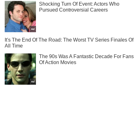
Ми в Telegram! Підписуйся! Читай тільки найкраще!
Підписатись
Підписатись
Окупанти похизувалися захопленням...