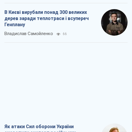
Як атаки Сил оборони України
скоротили експорт російських
нафтопродуктів
Андрій Клименко
663
Два супертурніри Магучіх: спортивний
календар осені 2026 року
Олександр Липенко
456
Ракетний щит і меч України: ставка на
виробництво власних ракет
Кирило Татарінов
1,3 т.