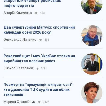
Посмертна "презумпція винуватості":
хто дозволив ТЦК судити загиблих
захисників
Марина Ставнійчук
3,6 т.
Всі думки
Про компанію
Команда
Правова інформація
Політика конфіденційності
Реклама на сайті
Документи
Редакційна політика
Журналісти OBOZ.UA на місці
подій