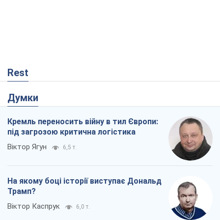
На якому боці історії виступає Дональд
Трамп?
Віктор Каспрук
6,0 т.
В Києві вирубали понад 300 великих
дерев заради теплотраси і всупереч
Генплану
Владислав Самойленко
66