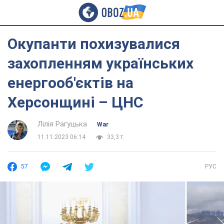
Окупанти похизувалися
захопленням українських
енергооб'єктів на
Херсонщині – ЦНС
Лілія Рагуцька
War
11.11.2023 06:14
33,3 т.
57
РУС