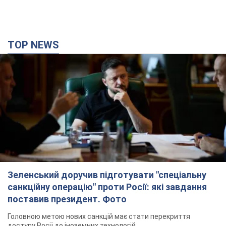
Зеленський доручив підготувати "спеціальну
санкційну операцію" проти Росії: які завдання
поставив президент. Фото
Головною метою нових санкцій має стати перекриття
доступу Росії до іноземних технологій
24 минуты назад
2,5 т.
Херсон повністю лишився без світла, у Львові
аварійні відключення: ситуація в енергосистемі
6 серпня
Росіяни вдарили по важливому енергооб'єкту
3 часа назад
12,7 т.
Податкова передасть Міноборони дані про
чоловіків 18-60 років: для чого це потрібно
Це потрібно для перевірки військового обліку
час назад
4,1 т.