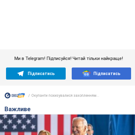
Важливе
Дружина тяжкохворого Джо Байдена назвала
перший симптом, який сигналізував про його
"агресивний" рак
Спершу лікарі не надали цьому належної уваги
7 часов назад
11,1 т.