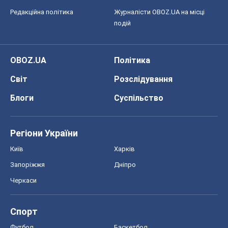
Регіони України
Київ
Харків
Запоріжжя
Дніпро
Черкаси
Спорт
Футбол
Баскетбол
Хокей
Бокс
Формула-1
Моя школа
ГДЗ
Підручники
Онлайн уроки
ДПА
ЗНО
НМТ
СНД посібники