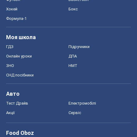
Авто
Тест Драйв
Електромобілі
Акції
Сервіс
Food Oboz
Рецепти
Напої
Дієти
Економіка
Ринки та компанії
Макроекономіка
MedOboz
Новини медицини
MAMACLUB