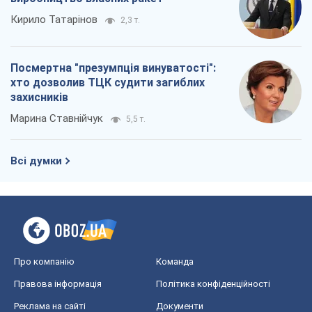
Про компанію
Команда
Правова інформація
Політика конфіденційності
Реклама на сайті
Документи
Редакційна політика
Журналісти OBOZ.UA на місці
подій
OBOZ.UA
Політика
Світ
Розслідування
Блоги
Суспільство