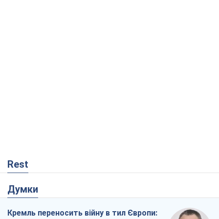
Rest
Думки
Кремль переносить війну в тил Європи:
під загрозою критична логістика
Віктор Ягун
8,7 т.
На якому боці історії виступає Дональд
Трамп?
Віктор Каспрук
7,2 т.
В Києві вирубали понад 300 великих
дерев заради теплотраси і всупереч