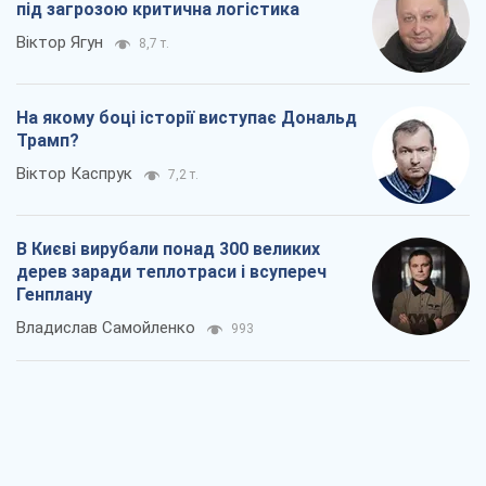
Генплану
Владислав Самойленко
993
Як атаки Сил оборони України
скоротили експорт російських
нафтопродуктів
Андрій Клименко
1,6 т.