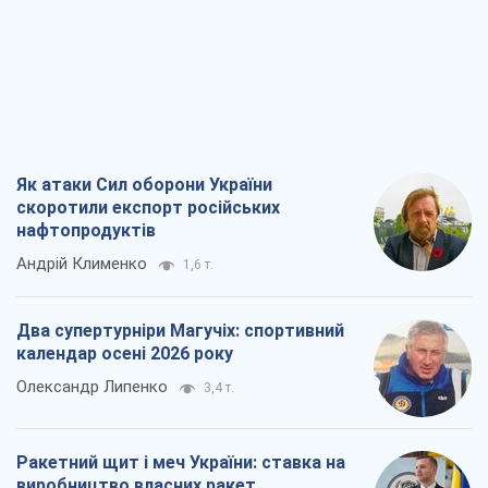
Два супертурніри Магучіх: спортивний
календар осені 2026 року
Олександр Липенко
3,4 т.
Ракетний щит і меч України: ставка на
виробництво власних ракет
Кирило Татарінов
2,3 т.
Посмертна "презумпція винуватості":
хто дозволив ТЦК судити загиблих
захисників
Марина Ставнійчук
5,5 т.
Всі думки