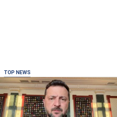
TOP NEWS
"Захист нашого життя": Зеленський про
антибалістику FREYJA, санкції проти Росії й
підтримку аграріїв. Відео
Європейські партнери долучаються до спільного проєкту
2 години тому
32,3 т.
"Балістика вбиває людей": Сікорський закликав