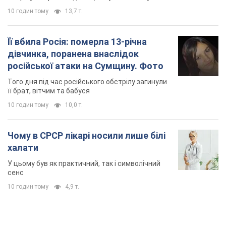
Чому в СРСР лікарі носили лише білі
халати
У цьому був як практичний, так і символічний
сенс
10 годин тому
4,9 т.