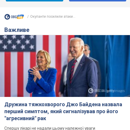
Дружина тяжкохворого Джо Байдена назвала
перший симптом, який сигналізував про його
"агресивний" рак
Спершу лікарі не надали цьому належної уваги
10 годин тому
13,7 т.
Її вбила Росія: померла 13-річна
дівчинка, поранена внаслідок
російської атаки на Сумщину. Фото
Того дня під час російського обстрілу загинули
її брат, вітчим та бабуся
10 годин тому
10,0 т.