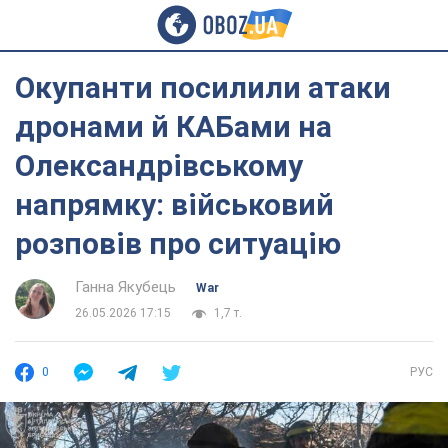
Окупанти посилили атаки
дронами й КАБами на
Олександрівському
напрямку: військовий
розповів про ситуацію
Ганна Якубець
War
26.05.2026 17:15
1,7 т.
0
РУС