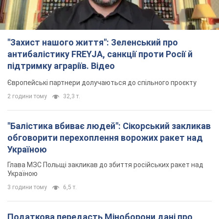
обговорити перехоплення ворожих ракет над
Україною
Глава МЗС Польщі закликав до збиття російських ракет над
Україною
3 години тому
6,5 т.
Податкова передасть Міноборони дані про
чоловіків 18-60 років: для чого це потрібно
Це потрібно для перевірки військового обліку
4 години тому
24,1 т.