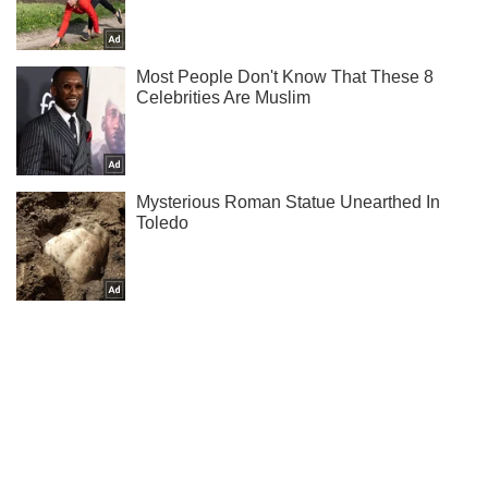
Підпишись на Telegram-канал і подивись, що відбудеться
далі!
Підписатись
Підписатись