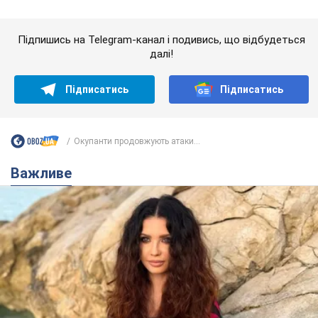
Окупанти продовжують атаки...
Важливе
50-річна Lama розкрила секрети своєї краси та
відповіла на закиди, що зберігає молодість,
адже не має дітей
За словами співачки, вона не робить нічого надзвичайного
2 часа назад
3,7 т.