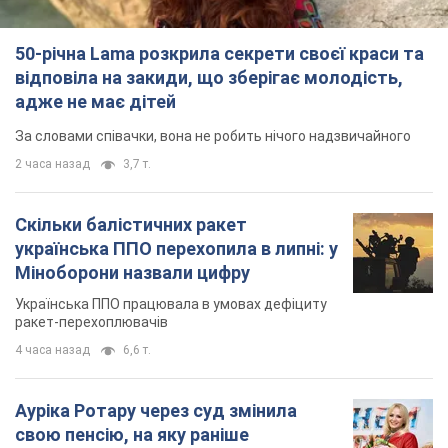
Скільки балістичних ракет
українська ППО перехопила в липні: у
Міноборони назвали цифру
Українська ППО працювала в умовах дефіциту
ракет-перехоплювачів
4 часа назад
6,6 т.
Ауріка Ротару через суд змінила
свою пенсію, на яку раніше
жалілася: скільки отримувала
співачка
У виплату не врахували зарплатню артистки за
час роботи в Чернівецькій філармонії
через 8 часов