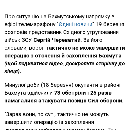
Про ситуацію на Бахмутському напрямку в
ефірі телемарафону "
Єдині новини
" 19 березня
розповів представник Східного угруповання
військ ЗСУ
Сергій Череватий
. За його
словами, ворог
тактично не може завершити
операцію з оточення й захоплення Бахмута
(щоб подивитися відео, доскрольте сторінку до
кінця).
Минулої доби (18 березня) окупанти в районі
Бахмута здійснили
73 обстріли і 25 разів
намагалися атакувати позиції Сил оборони
.
"Зараз вони, по суті, тактично не можуть
завершити операцію із захоплення
українського районного центру Бахмут. Так,