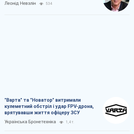
"Варта" та "Новатор" витримали
кулеметний обстріл і удар FPV-дрона,
врятувавши життя офіцеру ЗСУ
Українська Бронетехніка
1,4 т.
КНДР як каталізатор війни, або Про
новий етап російсько-
північнокорейського союзу
Олексій Кущ
1,6 т.
Вихід до еліти ЧС та тріумф "Сокола":
що відбувається в українському хокеї