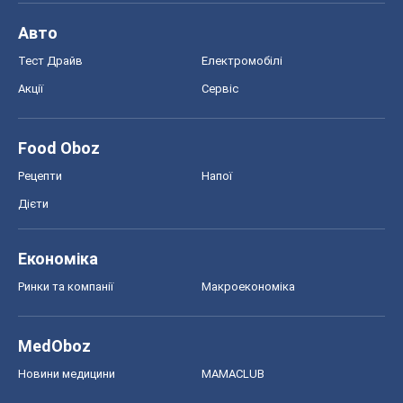
Дієти
Економіка
Ринки та компанії
Макроекономіка
MedOboz
Новини медицини
MAMACLUB
Шоу
Афіша
Плітки
Краса
Мода
Жіночий журнал