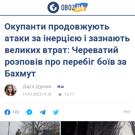
Окупанти продовжують
атаки за інерцією і зазнають
великих втрат: Череватий
розповів про перебіг боїв за
Бахмут
Дар'я Дурова
War
19.03.2023 15:25
13,7 т.
122
РУС