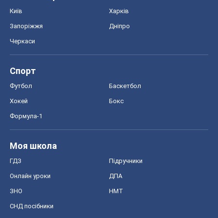
Хокей
Бокс
Формула-1
Моя школа
ГДЗ
Підручники
Онлайн уроки
ДПА
ЗНО
НМТ
СНД посібники
Авто
Тест Драйв
Електромобілі
Акції
Сервіс
Food Oboz
Рецепти
Напої