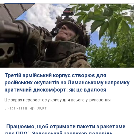
Третій армійський корпус створює для
російських окупантів на Лиманському напрямку
критичний дискомфорт: як це вдалося
Це зараз переростає у кризу для всього угруповання
3 часа назад
39,0 т.
"Працюємо, щоб отримати пакети з ракетами
для ППО": Зеленський заслухав доповідь
Драпатого і анонсував нові кроки
Зокрема, він обговорив з головкомом кадрові питання в
українській армії
5 часов назад
4,7 т.
В окупованій Ялті прогриміли потужні вибухи:
валить чорний дим. Фото і відео