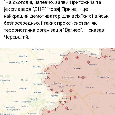
"На сьогодні, напевно, заяви Пригожина та
[ексглаваря "ДНР" Ігоря] Гіркіна – це
найкращий демотиватор для всіх їхніх і військ
безпосередньо, і таких проксі-систем, як
терористична організація "Вагнер", – сказав
Череватий.