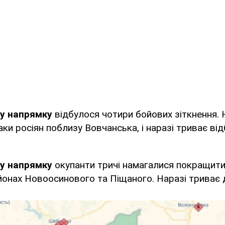
му напрямку
відбулося чотири бойових зіткнення. 
аки росіян поблизу Вовчанська, і наразі триває ві
му напрямку
окупанти тричі намагалися покращити
онах Новоосинового та Піщаного. Наразі триває д