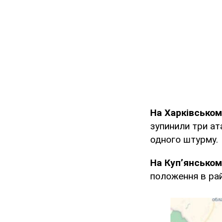
На Харківсько
зупинили три ат
одного штурму.
На Куп’янсько
положення в рай