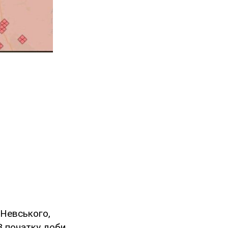
 Невського,
З початку доби