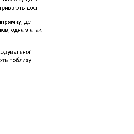
тривають досі.
апрямку
, де
ків; одна з атак
ардувальної
ають поблизу