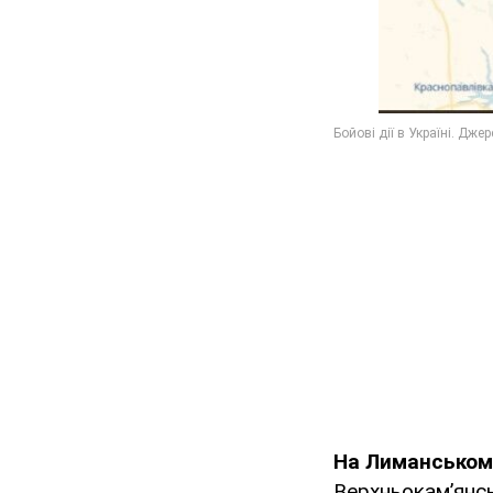
На Лиманськом
Верхньокам’янсь