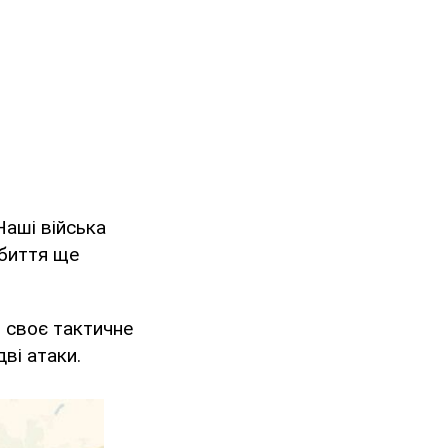
Наші війська
дбиття ще
 своє тактичне
ві атаки.