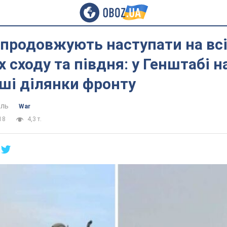
продовжують наступати на всі
 сходу та півдня: у Генштабі н
ші ділянки фронту
ель
War
18
4,3 т.