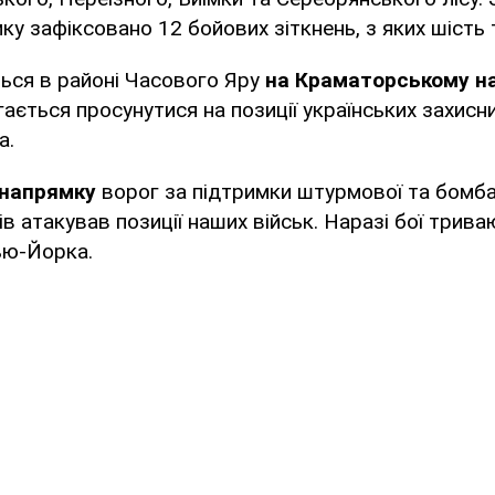
ку зафіксовано 12 бойових зіткнень, з яких шість 
ься в районі Часового Яру
на Краматорському н
ається просунутися на позиції українських захисни
а.
 напрямку
ворог за підтримки штурмової та бомб
зів атакував позиції наших військ. Наразі бої трив
ью-Йорка.