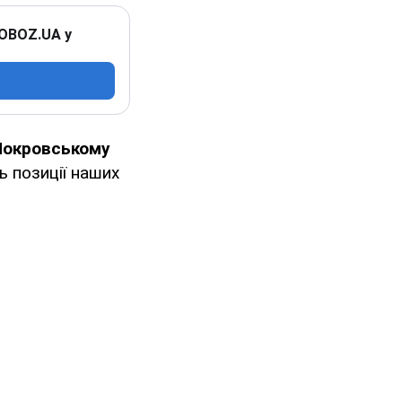
 OBOZ.UA у
Покровському
 позиції наших