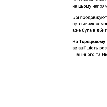
на цьому напрям
Бої продовжуют
противник намаг
вже була відбит
На Торецькому
авіації шість ра
Північного та Н