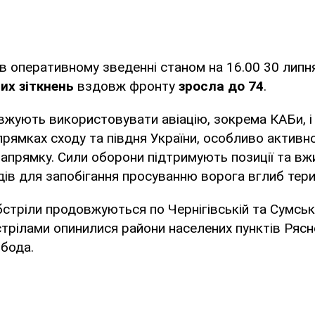
в оперативному зведенні станом на 16.00 30 липня
вих зіткнень
вздовж фронту
зросла до 74
.
вжують використовувати авіацію, зокрема КАБи, 
апрямках сходу та півдня України, особливо активн
апрямку. Сили оборони підтримують позиції та в
дів для запобігання просуванню ворога вглиб терит
бстріли продовжуються по Чернігівській та Сумськ
стрілами опинилися райони населених пунктів Рясн
бода.