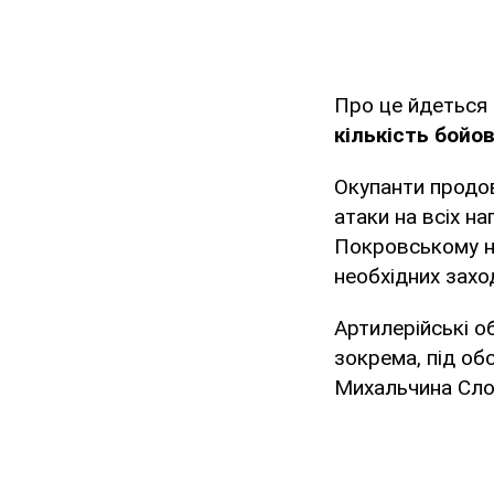
Про це йдеться 
кількість бойо
Окупанти продо
атаки на всіх н
Покровському н
необхідних захо
Артилерійські о
зокрема, під об
Михальчина Сло