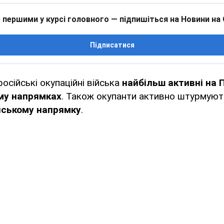
 першими у курсі головного — підпишіться на Новини на
Підписатися
осійські окупаційні війська
найбільш активні на 
му напрямках
. Також окупанти активно штурмують
ському напрямку
.