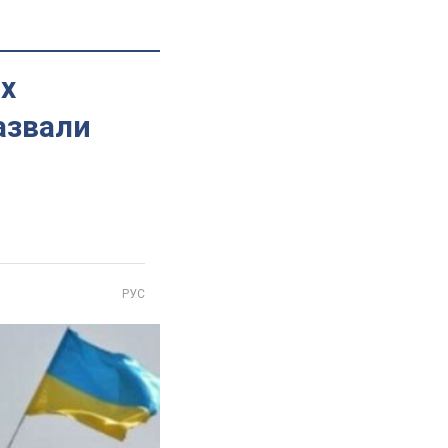
х
азвали
РУС