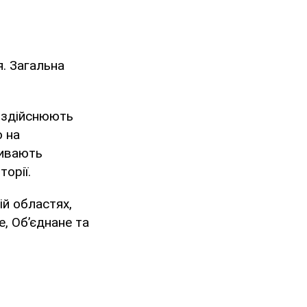
. Загальна
і здійснюють
о на
живають
орії.
ій областях,
е, Об’єднане та