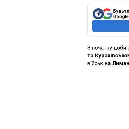
Будьте
Google
З початку доби р
та Курахівсько
військ
на Лиман