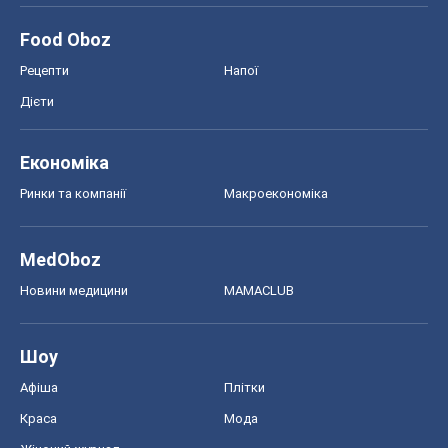
Food Oboz
Рецепти
Напої
Дієти
Економіка
Ринки та компанії
Макроекономіка
MedOboz
Новини медицини
MAMACLUB
Шоу
Афіша
Плітки
Краса
Мода