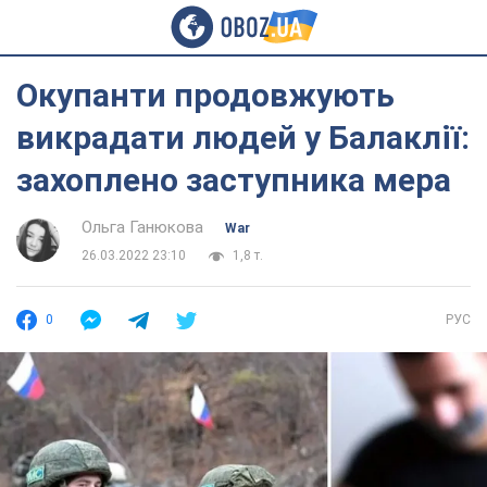
Окупанти продовжують
викрадати людей у Балаклії:
захоплено заступника мера
Ольга Ганюкова
War
26.03.2022 23:10
1,8 т.
0
РУС