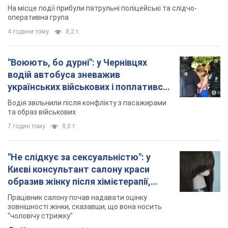
На місце події прибули патрульні поліцейські та слідчо-
оперативна група
4 години тому
8,2 т.
"Воюють, бо дурні": у Чернівцях
водій автобуса зневажив
українських військових і поплатився.
Відео
Водія звільнили після конфлікту з пасажирами
та образ військових
7 годин тому
8,0 т.
"Не слідкує за сексуальністю": у
Києві консультант салону краси
образив жінку після хімієтерапії,
розгорівся скандал. Фото
Працівник салону почав надавати оцінку
зовнішності жінки, сказавши, що вона носить
"чоловічу стрижку"