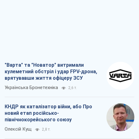
"Варта" та "Новатор" витримали
кулеметний обстріл і удар FPV-дрона,
врятувавши життя офіцеру ЗСУ
Українська Бронетехніка
2,6 т.
КНДР як каталізатор війни, або Про
новий етап російсько-
північнокорейського союзу
Олексій Кущ
2,8 т.