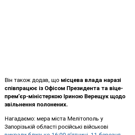
Він також додав, що
місцева влада наразі
співпрацює із Офісом Президента та віце-
прем’єр-міністеркою Іриною Верещук щодо
звільнення полонених.
Нагадаємо: мера міста Мелітополь у
Запорізькій області російські військові
викрали близько 16:00 п’ятниці, 11 березня
.