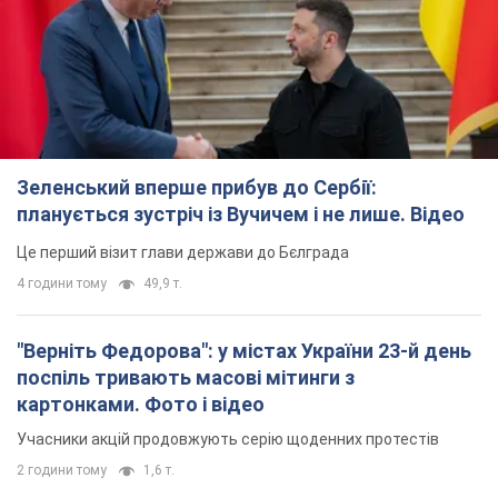
Зеленський вперше прибув до Сербії:
планується зустріч із Вучичем і не лише. Відео
Це перший візит глави держави до Бєлграда
4 години тому
49,9 т.
"Верніть Федорова": у містах України 23-й день
поспіль тривають масові мітинги з
картонками. Фото і відео
Учасники акцій продовжують серію щоденних протестів
2 години тому
1,6 т.