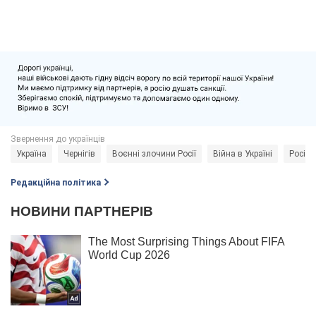
Україна
Чернігів
Воєнні злочини Росії
Війна в Україні
Росія 
Редакційна політика