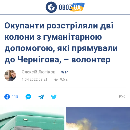
Окупанти розстріляли дві
колони з гуманітарною
допомогою, які прямували
до Чернігова, – волонтер
Олексій Лютіков
War
1.04.2022 08:21
9,5 т.
115
РУС