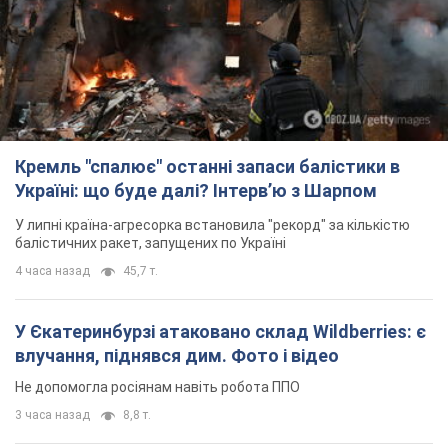
Кремль "спалює" останні запаси балістики в
Україні: що буде далі? Інтерв’ю з Шарпом
У липні країна-агресорка встановила "рекорд" за кількістю
балістичних ракет, запущених по Україні
4 часа назад
45,7 т.
У Єкатеринбурзі атаковано склад Wildberries: є
влучання, піднявся дим. Фото і відео
Не допомогла росіянам навіть робота ППО
3 часа назад
8,8 т.