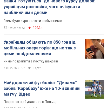
Банки "готуються" до нового курсу долара:
українцям розповіли, чого очікувати
найближчими днями
Яким буде курс валюти в обмінниках
12 часов назад
150,2 т.
Українцям обіцяють по 850 грн від
мобільних операторів: що не так з
цими повідомленнями
Як не потрапити в пастку шахраїв
6.08.2026 21:02
14,9 т.
Найдорожчий футболіст "Динамо"
забив "Карабаху" вже на 10-й хвилині
матчу. Відео
Поєдинок відбувається в Польщі