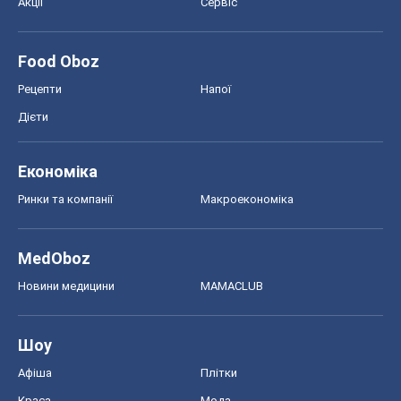
Акції
Сервіс
Food Oboz
Рецепти
Напої
Дієти
Економіка
Ринки та компанії
Макроекономіка
MedOboz
Новини медицини
MAMACLUB
Шоу
Афіша
Плітки
Краса
Мода