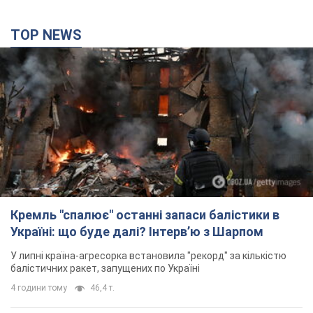
TOP NEWS
Кремль "спалює" останні запаси балістики в
Україні: що буде далі? Інтерв’ю з Шарпом
У липні країна-агресорка встановила "рекорд" за кількістю
балістичних ракет, запущених по Україні
4 години тому
46,4 т.