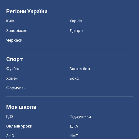
Регіони України
Київ
Харків
Запоріжжя
Дніпро
Черкаси
Спорт
Футбол
Баскетбол
Хокей
Бокс
Формула-1
Моя школа
ГДЗ
Підручники
Онлайн уроки
ДПА
ЗНО
НМТ