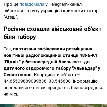
Про це
повідомили
у Telegram-каналі
військового руху українців і кримських татар
"Атеш".
Росіяни сховали військовий об’єкт
біля табору
Так,
партизани зафіксували розміщення
новітньої радіолокаційної станції 48Я6-К1
"Підліт" у безпосередній близькості до
дитячого оздоровчого табору "Алькадар" у
Севастополі.
Координати об’єкта –
44.65509889099838, 33.545608. Інформацію
передали агенти, які працюють безпосередньо
на місці.