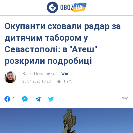
Окупанти сховали радар за
дитячим табором у
Севастополі: в "Атеш"
розкрили подробиці
Катя Поплюйко
War
25.04.2026 10:23
1,9 т.
0
РУС