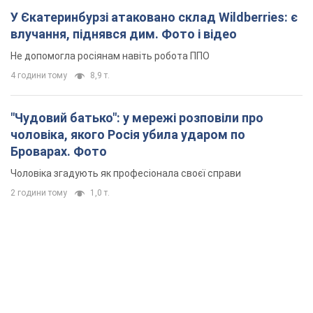
У Єкатеринбурзі атаковано склад Wildberries: є
влучання, піднявся дим. Фото і відео
Не допомогла росіянам навіть робота ППО
4 години тому
8,9 т.
"Чудовий батько": у мережі розповіли про
чоловіка, якого Росія убила ударом по
Броварах. Фото
Чоловіка згадують як професіонала своєї справи
2 години тому
1,0 т.