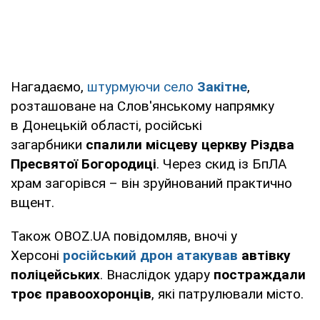
Нагадаємо,
штурмуючи село
Закітне
,
розташоване на Слов'янському напрямку
в Донецькій області, російські
загарбники
спалили місцеву церкву Різдва
Пресвятої Богородиці
. Через скид із БпЛА
храм загорівся – він зруйнований практично
вщент.
Також OBOZ.UA повідомляв, вночі у
Херсоні
російський дрон атакував
автівку
поліцейських
. Внаслідок удару
постраждали
троє правоохоронців
, які патрулювали місто.