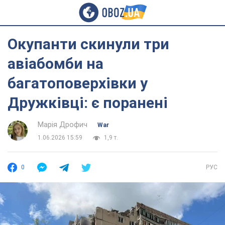
Окупанти скинули три
авіабомби на
багатоповерхівки у
Дружківці: є поранені
Марія Дрофич
War
1.06.2026 15:59
1,9 т.
0
РУС