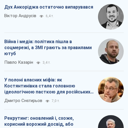
Дух Анкоріджа остаточно випарувався
Віктор Андрусів
6,4 т.
Війна і медіа: політика пішла в
соцмережі, а ЗМІ грають за правилами
ютуб
Павло Казарін
3,4 т.
У полоні власних міфів: як
Костянтинівка стала головною
ідеологічною пасткою для російських
окупантів
Дмитро Снєгирьов
7,0 т.
Рекрутинг: оновлений і, схоже,
корисний ворожий досвід, або