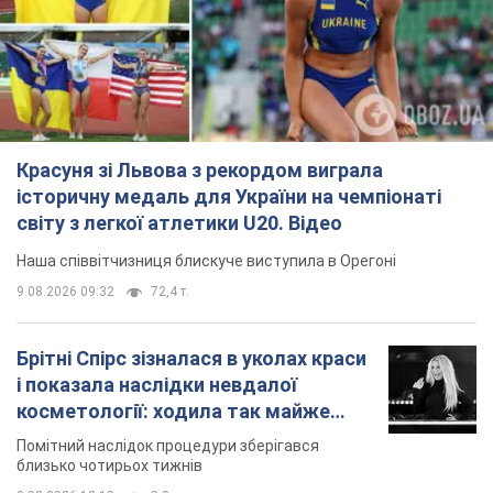
Красуня зі Львова з рекордом виграла
історичну медаль для України на чемпіонаті
світу з легкої атлетики U20. Відео
Наша співвітчизниця блискуче виступила в Орегоні
9.08.2026 09:32
72,4 т.
Брітні Спірс зізналася в уколах краси
і показала наслідки невдалої
косметології: ходила так майже
місяць
Помітний наслідок процедури зберігався
близько чотирьох тижнів