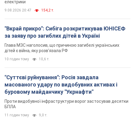
електрики
9.08.2026 20:47
154,2 т.
"Вкрай прикро": Сибіга розкритикував ЮНІСЕФ
за заяву про загиблих дітей в Україні
Глава МЗС наголосив, що причиною загибелі українських
дітей є війна, яку розв'язала РФ
10 годин тому
10,6 т.
"Суттєві руйнування": Росія завдала
масованого удару по видобувних активах і
буровому майданчику "Укрнафти"
Проти видобувної інфраструктури ворог застосував десятки
БПЛА
11 годин тому
9,0 т.