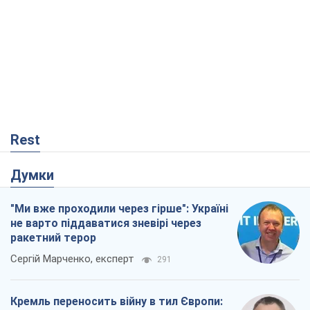
"Ми вже проходили через гірше": Україні
не варто піддаватися зневірі через
ракетний терор
Сергій Марченко, експерт
291
Кремль переносить війну в тил Європи:
під загрозою критична логістика
Віктор Ягун
12,0 т.
Мер Москви раптово схотів миру, як
стають послом у США й нові українські
топ-рейтинги
Олександр Кірш
183