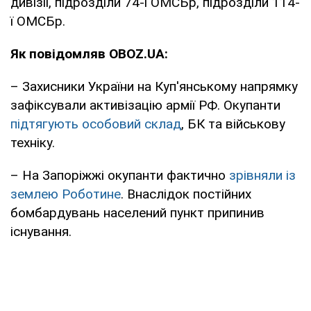
дивізії, підрозділи 74-ї ОМСБр, підрозділи 114-
ї ОМСБр.
Як повідомляв OBOZ.UA:
– Захисники України на Куп'янському напрямку
зафіксували активізацію армії РФ. Окупанти
підтягують особовий склад
, БК та військову
техніку.
– На Запоріжжі окупанти фактично
зрівняли із
землею Роботине
. Внаслідок постійних
бомбардувань населений пункт припинив
існування.