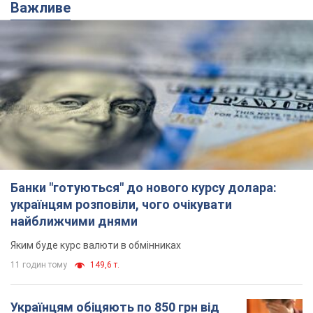
Банки "готуються" до нового курсу долара:
українцям розповіли, чого очікувати
найближчими днями
Яким буде курс валюти в обмінниках
11 годин тому
149,6 т.
Українцям обіцяють по 850 грн від
мобільних операторів: що не так з
цими повідомленнями
Як не потрапити в пастку шахраїв
6.08.2026 21:02
14,2 т.
Найдорожчий футболіст "Динамо"
забив "Карабаху" вже на 10-й хвилині
матчу. Відео
Поєдинок відбувається в Польщі