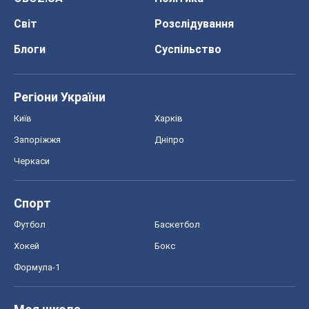
Спорт
Футбол
Баскетбол
Хокей
Бокс
Формула-1
Моя школа
ГДЗ
Підручники
Онлайн уроки
ДПА
ЗНО
НМТ
СНД посібники
Авто
Тест Драйв
Електромобілі
Акції
Сервіс