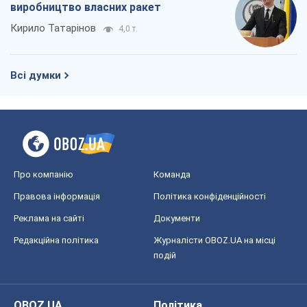
Правова інформація
Політика конфіденційності
Реклама на сайті
Документи
Редакційна політика
Журналісти OBOZ.UA на місці
подій
OBOZ.UA
Політика
Світ
Розслідування
Блоги
Суспільство
Регіони України
Київ
Харків
Запоріжжя
Дніпро
Черкаси