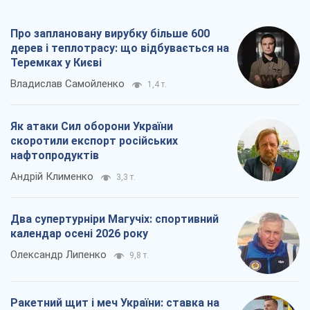
Два супертурніри Магучіх: спортивний
календар осені 2026 року
Олександр Липенко
9,8 т.
Ракетний щит і меч України: ставка на
виробництво власних ракет
Кирило Татарінов
4,0 т.
Всі думки
Про компанію
Команда