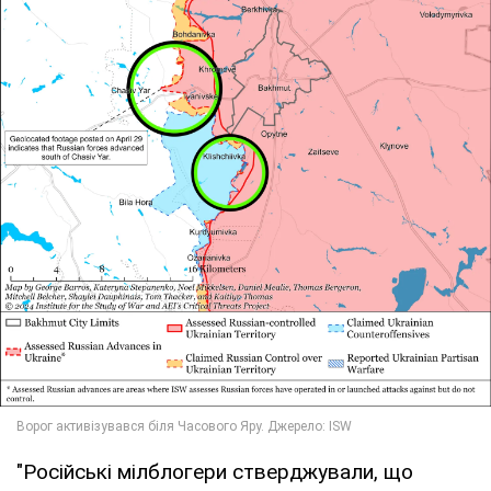
"Російські мілблогери стверджували, що