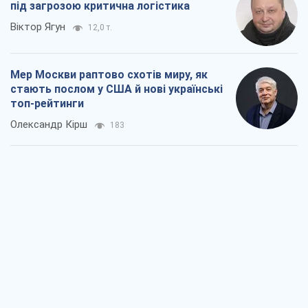
Про заплановану вирубку більше 600
дерев і теплотрасу: що відбувається на
Теремках у Києві
Владислав Самойленко
1,4 т.
Як атаки Сил оборони України
скоротили експорт російських
нафтопродуктів
Андрій Клименко
3,3 т.