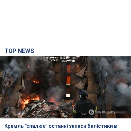
Кремль "спалює" останні запаси балістики в
Україні: що буде далі? Інтерв’ю з Шарпом
У липні країна-агресорка встановила "рекорд" за кількістю
балістичних ракет, запущених по Україні
3 години тому
33,7 т.
У Єкатеринбурзі атаковано склад Wildberries: є
влучання, піднявся дим. Фото і відео
Не допомогла росіянам навіть робота ППО
2 години тому
7,6 т.