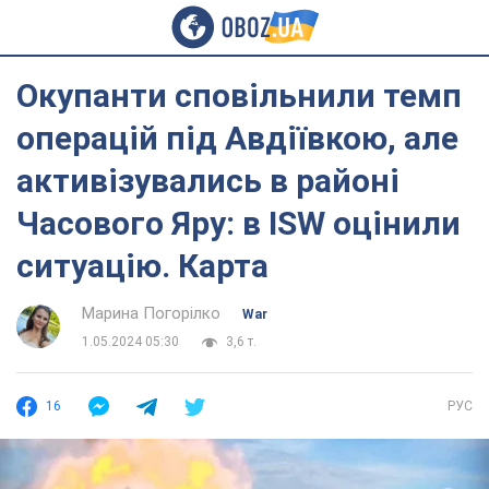
Окупанти сповільнили темп
операцій під Авдіївкою, але
активізувались в районі
Часового Яру: в ISW оцінили
ситуацію. Карта
Марина Погорілко
War
1.05.2024 05:30
3,6 т.
16
РУС