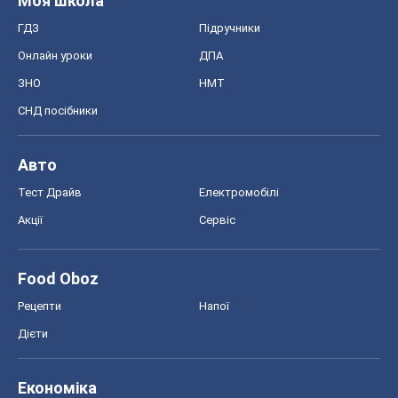
Food Oboz
Рецепти
Напої
Дієти
Економіка
Ринки та компанії
Макроекономіка
MedOboz
Новини медицини
MAMACLUB
Шоу
Афіша
Плітки
Краса
Мода