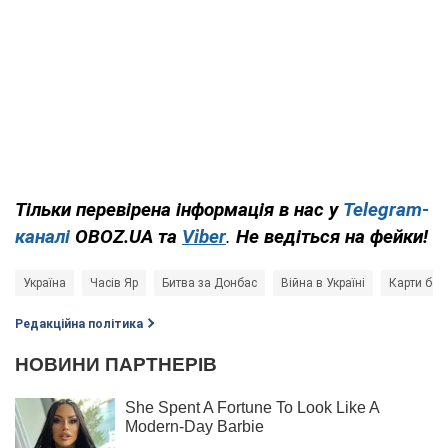
Тільки перевірена інформація в нас у
Telegram-
каналі
OBOZ.UA та
Viber
.
Н
е ведіться на фейки!
Україна
Часів Яр
Битва за Донбас
Війна в Україні
Карти бойо
Редакційна політика