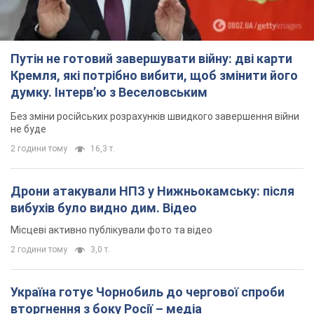
Путін не готовий завершувати війну: дві карти
Кремля, які потрібно вибити, щоб змінити його
думку. Інтерв’ю з Веселовським
Без зміни російських розрахунків швидкого завершення війни
не буде
2 години тому
16,3 т.
Дрони атакували НПЗ у Нижньокамську: після
вибухів було видно дим. Відео
Місцеві активно публікували фото та відео
2 години тому
3,0 т.
Україна готує Чорнобиль до чергової спроби
вторгнення з боку Росії – медіа
Журналісти розповіли, що відбувається в зоні
5 годин тому
15,7 т.