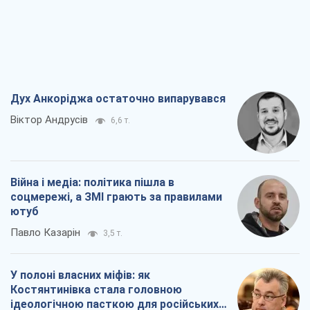
Дух Анкоріджа остаточно випарувався
Віктор Андрусів
6,6 т.
Війна і медіа: політика пішла в
соцмережі, а ЗМІ грають за правилами
ютуб
Павло Казарін
3,5 т.
У полоні власних міфів: як
Костянтинівка стала головною
ідеологічною пасткою для російських
окупантів
Дмитро Снєгирьов
7,2 т.