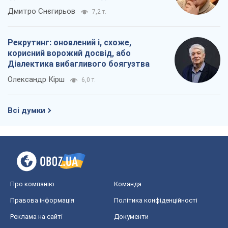
Рекрутинг: оновлений і, схоже,
корисний ворожий досвід, або
Діалектика вибагливого боягузтва
Олександр Кірш
6,0 т.
Всі думки
Про компанію
Команда
Правова інформація
Політика конфіденційності
Реклама на сайті
Документи
Редакційна політика
Журналісти OBOZ.UA на місці
подій