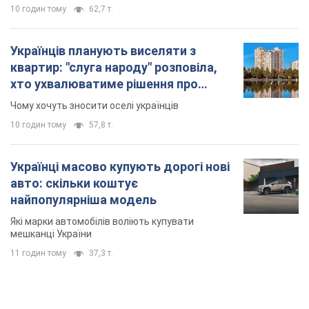
Українців планують виселяти з
квартир: "слуга народу" розповіла,
хто ухвалюватиме рішення про
знесення будинків
Чому хочуть зносити оселі українців
10 годин тому
57,8 т.
Українці масово купують дорогі нові
авто: скільки коштує
найпопулярніша модель
Які марки автомобілів воліють купувати
мешканці України
11 годин тому
37,3 т.