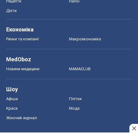
Економіка
Ринки та компанії
Макроекономіка
MedOboz
Новини медицини
MAMACLUB
Шоу
Афіша
Плітки
Краса
Мода
Жіночий журнал