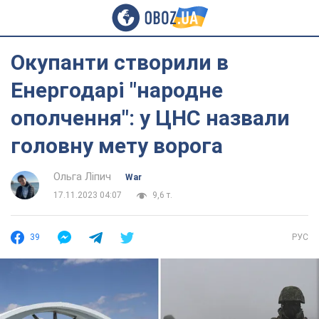
Окупанти створили в
Енергодарі "народне
ополчення": у ЦНС назвали
головну мету ворога
Ольга Ліпич
War
17.11.2023 04:07
9,6 т.
39
РУС