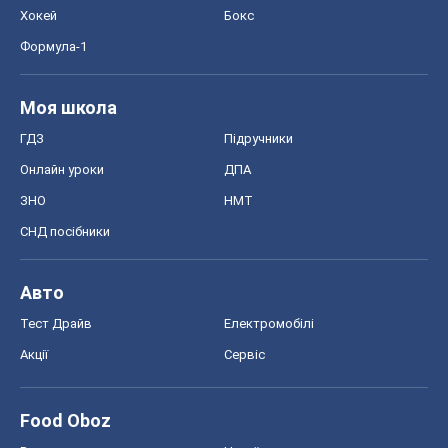
Моя школа
ГДЗ
Підручники
Онлайн уроки
ДПА
ЗНО
НМТ
СНД посібники
Авто
Тест Драйв
Електромобілі
Акції
Сервіс
Food Oboz
Рецепти
Напої
Дієти