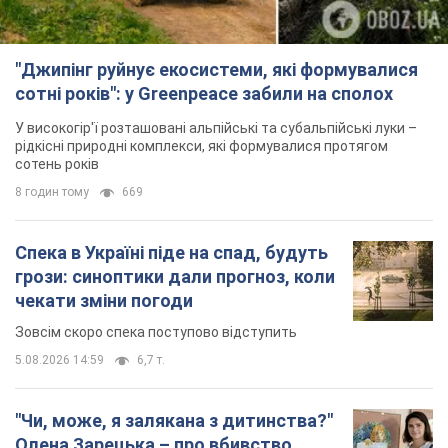
"Джипінг руйнує екосистеми, які формувалися
сотні років": у Greenpeace забили на сполох
У високогір'ї розташовані альпійські та субальпійські луки –
рідкісні природні комплекси, які формувалися протягом
сотень років
8 годин тому
669
Спека в Україні піде на спад, будуть
грози: синоптики дали прогноз, коли
чекати зміни погоди
Зовсім скоро спека поступово відступить
5.08.2026 14:59
6,7 т.
"Чи, може, я залякана з дитинства?"
Олена Зарецька – про вбивство