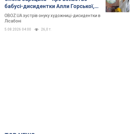
бабусі-дисидентки Алли Горської,
критику Дмитра Стуса та втечу в
OBOZ.UA зустрів онуку художниці-дисидентки в
Португалію з 5 дітьми
Лісабоні
5.08.2026 04:00
26,0 т.