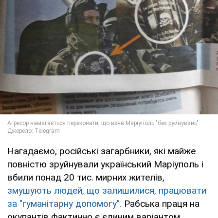
Нагадаємо, російські загарбники, які майже
повністю зруйнували український Маріуполь і
вбили понад 20 тис. мирних жителів,
змушують людей, що залишилися, працювати
за "гуманітарну допомогу".
Рабська праця на
окупантів фактично є єдиним варіантом