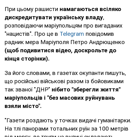
При цьому рашисти
намагаються всіляко
дискредитувати українську владу
,
розповідаючи маріупольцям про вигаданих
"нацистів". Про це в
Telegram
повідомив
радник мера Маріуполя Петро Андрющенко
(щоб подивитися відео, доскрольте до
кінця сторінки).
За його словами, в газетах окупанти пишуть,
що російські військові разом із бойовиками
так званої "ДНР"
нібито "зберегли життя"
маріупольців і "без масових руйнувань
взяли місто".
"Газети роздають у точках видачі гуманітарки.
На тлі панорами тотальних руїн за 100 метрів
від моргу, де трупи на вулиці складають