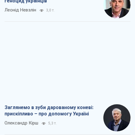
геноцид українців
Леонід Невзлін
3,0 т.
Заглянемо в зуби дарованому коневі:
прискіпливо – про допомогу Україні
Олександр Кірш
5,3 т.