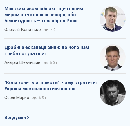
Між жахливою війною і ще гіршим
миром на умовах агресора, або
Безвихідність – теж зброя Росії
Олексій Копитько
4,9 т.
Драбина ескалації війни: до чого нам
треба готуватися
Андрій Шевчишин
6,0 т.
"Коли хочеться помсти": чому стратегія
України має залишатися іншою
Серж Марко
6,5 т.
Всі думки