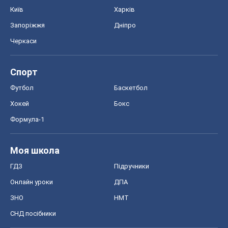
Київ
Харків
Запоріжжя
Дніпро
Черкаси
Спорт
Футбол
Баскетбол
Хокей
Бокс
Формула-1
Моя школа
ГДЗ
Підручники
Онлайн уроки
ДПА
ЗНО
НМТ
СНД посібники