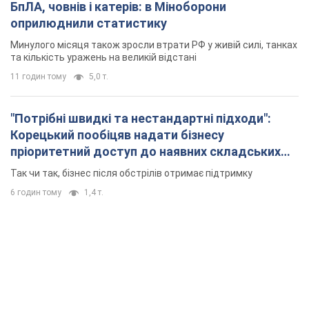
БпЛА, човнів і катерів: в Міноборони
оприлюднили статистику
Минулого місяця також зросли втрати РФ у живій силі, танках
та кількість уражень на великій відстані
11 годин тому
5,0 т.
"Потрібні швидкі та нестандартні підходи":
Корецький пообіцяв надати бізнесу
пріоритетний доступ до наявних складських
приміщень
Так чи так, бізнес після обстрілів отримає підтримку
6 годин тому
1,4 т.