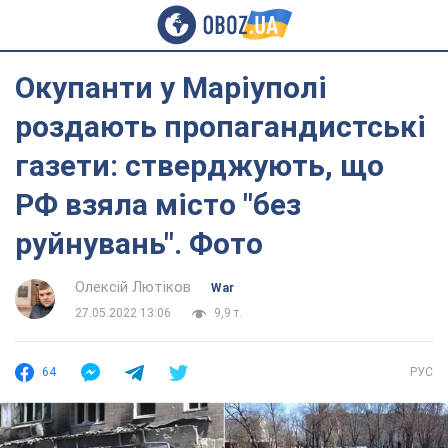
Окупанти у Маріуполі
роздають пропагандистські
газети: стверджують, що
РФ взяла місто "без
руйнувань". Фото
Олексій Лютіков
War
27.05.2022 13:06
9,9 т.
64
РУС