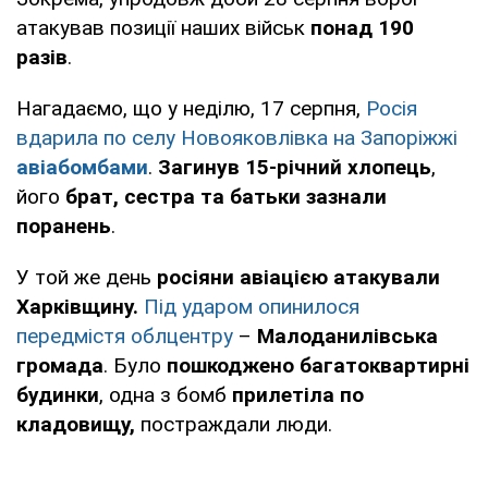
атакував позиції наших військ
понад 190
разів
.
Нагадаємо, що у неділю, 17 серпня,
Росія
вдарила по селу Новояковлівка на Запоріжжі
авіабомбами
.
Загинув 15-річний хлопець
,
його
брат, сестра та батьки зазнали
поранень
.
У той же день
росіяни авіацією атакували
Харківщину.
Під ударом опинилося
передмістя облцентру
–
Малоданилівська
громада
. Було
пошкоджено багатоквартирні
будинки
, одна з бомб
прилетіла по
кладовищу,
постраждали люди.