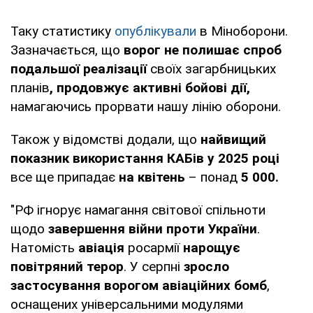
Таку статистику
опублікували
в Міноборони.
Зазначається, що
ворог не полишає спроб
подальшої реалізації
своїх загарбницьких
планів
, продовжує активні бойові дії,
намагаючись прорвати нашу лінію оборони.
Також у відомстві додали, що
найвищий
показник використання КАБів у 2025 році
все ще припадає
на квітень
– понад
5 000.
"РФ ігнорує намагання світової спільноти
щодо
завершення війни проти України
.
Натомість
авіація
росармії
нарощує
повітряний терор
. У серпні
зросло
застосування ворогом авіаційних бомб
,
оснащених універсальними модулями