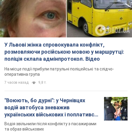
У Львові жінка спровокувала конфлікт,
розмовляючи російською мовою у маршрутці:
поліція склала адмінпротокол. Відео
На місце події прибули патрульні поліцейські та слідчо-
оперативна група
7 часов назад
9,8 т.
"Воюють, бо дурні": у Чернівцях
водій автобуса зневажив
українських військових і поплатився.
Відео
Водія звільнили після конфлікту з пасажирами
та образ військових