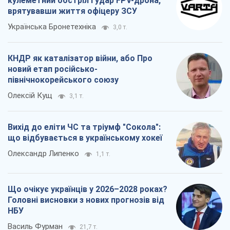
кулеметний обстріл і удар FPV-дрона,
врятувавши життя офіцеру ЗСУ
Українська Бронетехніка
3,0 т.
КНДР як каталізатор війни, або Про
новий етап російсько-
північнокорейського союзу
Олексій Кущ
3,1 т.
Вихід до еліти ЧС та тріумф "Сокола":
що відбувається в українському хокеї
Олександр Липенко
1,1 т.
Що очікує українців у 2026–2028 роках?
Головні висновки з нових прогнозів від
НБУ
Василь Фурман
21,7 т.