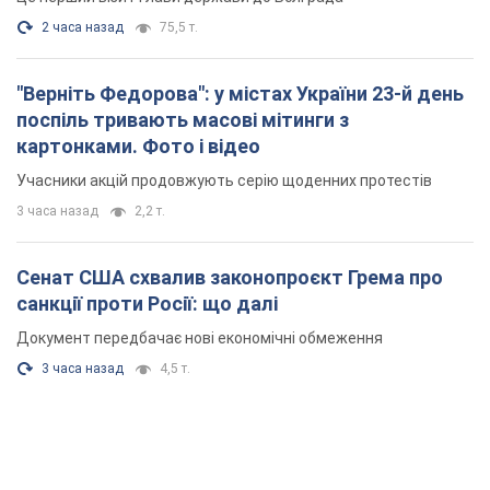
2 часа назад
75,5 т.
"Верніть Федорова": у містах України 23-й день
поспіль тривають масові мітинги з
картонками. Фото і відео
Учасники акцій продовжують серію щоденних протестів
3 часа назад
2,2 т.
Сенат США схвалив законопроєкт Грема про
санкції проти Росії: що далі
Документ передбачає нові економічні обмеження
3 часа назад
4,5 т.