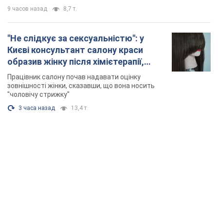
9 часов назад
8,7 т.
"Не слідкує за сексуальністю": у
Києві консультант салону краси
образив жінку після хімієтерапії,
розгорівся скандал. Фото
Працівник салону почав надавати оцінку
зовнішності жінки, сказавши, що вона носить
"чоловічу стрижку"
3 часа назад
13,4 т.