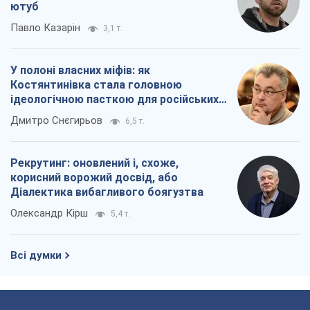
ютуб
Павло Казарін
3,1 т.
У полоні власних міфів: як
Костянтинівка стала головною
ідеологічною пасткою для російських
окупантів
Дмитро Снєгирьов
6,5 т.
Рекрутинг: оновлений і, схоже,
корисний ворожий досвід, або
Діалектика вибагливого боягузтва
Олександр Кірш
5,4 т.
Всі думки