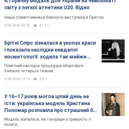
історичну медаль для України на чемпіонаті
світу з легкої атлетики U20. Відео
Наша співвітчизниця блискуче виступила в Орегоні
9.08.2026 09:32
67,5 т.
Брітні Спірс зізналася в уколах краси
і показала наслідки невдалої
косметології: ходила так майже
місяць
Помітний наслідок процедури зберігався
близько чотирьох тижнів
9.08.2026 13:19
3,5 т.
У 16–17 років могла цілий день не
їсти: українська модель Христина
Пономар розповіла про страшний бік
модельної кар’єри
Модель зізналася, які гонорари отримують її
колеги