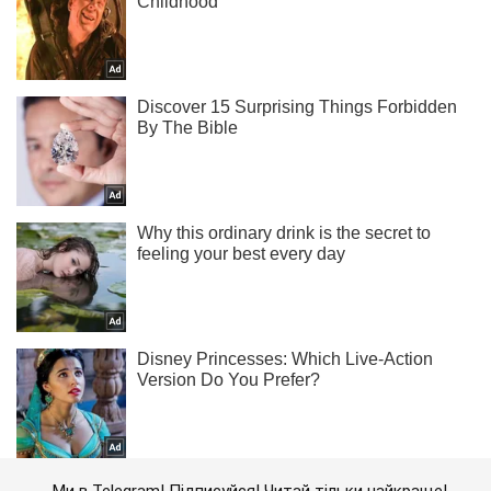
Ми в Telegram! Підписуйся! Читай тільки найкраще!