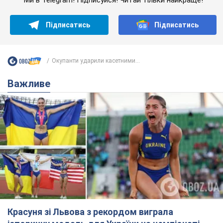
Підписатись
Підписатись
Окупанти ударили касетними...
Важливе
Красуня зі Львова з рекордом виграла