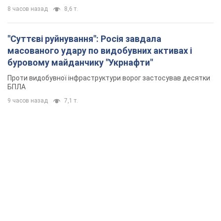
8 часов назад
8,6 т.
"Суттєві руйнування": Росія завдала
масованого удару по видобувних активах і
буровому майданчику "Укрнафти"
Проти видобувної інфраструктури ворог застосував десятки
БПЛА
9 часов назад
7,1 т.