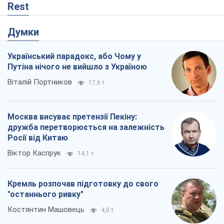
Rest
Думки
Український парадокс, або Чому у
Путіна нічого не вийшло з Україною
Віталій Портников
17,6 т.
Москва висуває претензії Пекіну:
дружба перетворюється на залежність
Росії від Китаю
Віктор Каспрук
14,1 т.
Кремль розпочав підготовку до свого
"останнього ривку"
Костянтин Машовець
4,0 т.