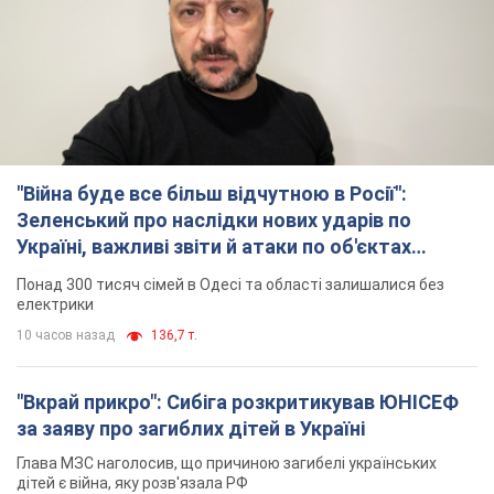
"Війна буде все більш відчутною в Росії":
Зеленський про наслідки нових ударів по
Україні, важливі звіти й атаки по об'єктах
ворога. Відео
Понад 300 тисяч сімей в Одесі та області залишалися без
електрики
10 часов назад
136,7 т.
"Вкрай прикро": Сибіга розкритикував ЮНІСЕФ
за заяву про загиблих дітей в Україні
Глава МЗС наголосив, що причиною загибелі українських
дітей є війна, яку розв'язала РФ