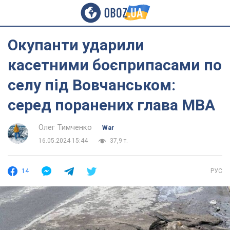
Окупанти ударили
касетними боєприпасами по
селу під Вовчанськом:
серед поранених глава МВА
Олег Тимченко
War
16.05.2024 15:44
37,9 т.
14
РУС