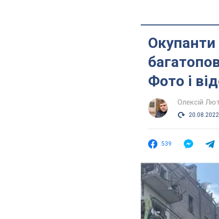
Окупанти 
багатопов
Фото і ві
Олексій Лю
20.08.2022
539