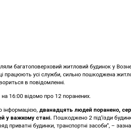
ляли багатоповерховий житловий будинок у Возне
сці працюють усі служби, сильно пошкоджена житл
овориться в повідомленні.
 на 16:00 відомо про 12 поранених.
ю інформацією,
дванадцять людей поранено, сер
ей у важкому стані.
Пошкоджено 2 під'їзди будинк
яд приватні будинки, транспортні засоби", – зазна