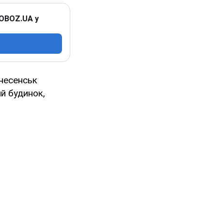
 OBOZ.UA у
знесенськ
й будинок,