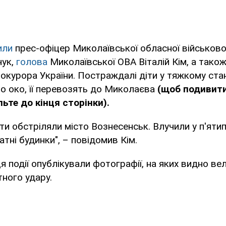
или
прес-офіцер Миколаївської обласної військової
чук,
голова
Миколаївської ОВА Віталій Кім, а тако
окурора України. Постраждалі діти у тяжкому стані
о око, її перевозять до Миколаєва
(щоб подивит
ьте до кінця сторінки).
ти обстріляли місто Вознесенськ. Влучили у п'яти
атні будинки", – повідомив Кім.
ця події опублікували фотографії, на яких видно в
тного удару.