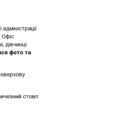
 адміністрації
ж Офіс
, дівчинці
ися фото та
поверхову
еличезний стовп