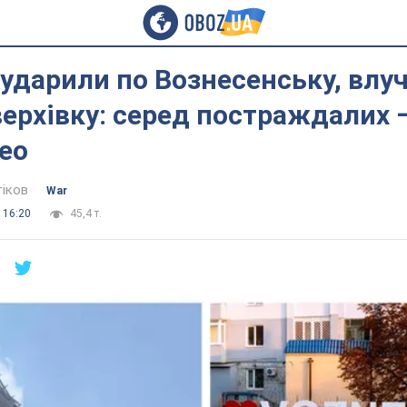
ударили по Вознесенську, влу
ерхівку: серед постраждалих –
део
тіков
War
 16:20
45,4 т.