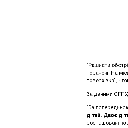
"Рашисти обстрі
поранені. На мі
поверхівка", - г
За даними ОГПУ,
"За попередньо
дітей. Двоє діт
розташовані пор