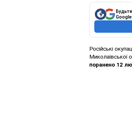
Будьте
Google
Російські окупа
Миколаївської о
поранено 12 люд