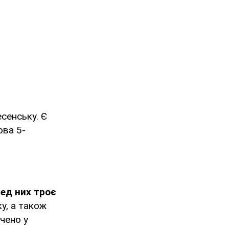
сенську. Є
ова 5-
ед них троє
у, а також
чено у