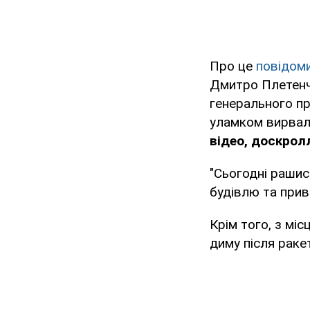
Про це
повідом
Дмитро Плетен
генерального пр
уламком вирвал
відео, доскролл
"Сьогодні рашис
будівлю та прив
Крім того, з міс
диму після раке