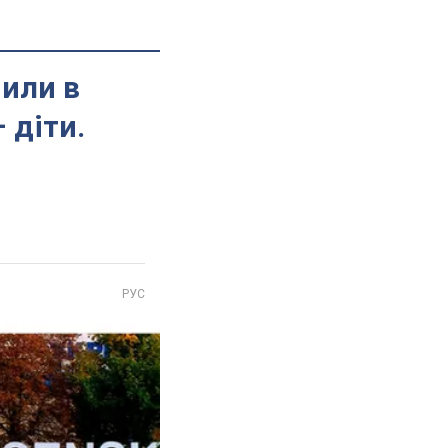
чили в
 діти.
РУС