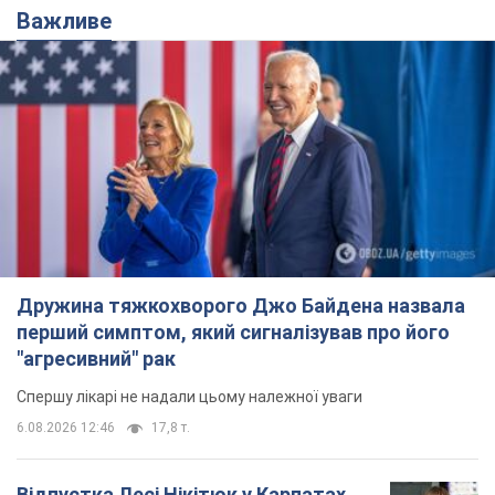
Важливе
Дружина тяжкохворого Джо Байдена назвала
перший симптом, який сигналізував про його
"агресивний" рак
Спершу лікарі не надали цьому належної уваги
6.08.2026 12:46
17,8 т.
Відпустка Лесі Нікітюк у Карпатах