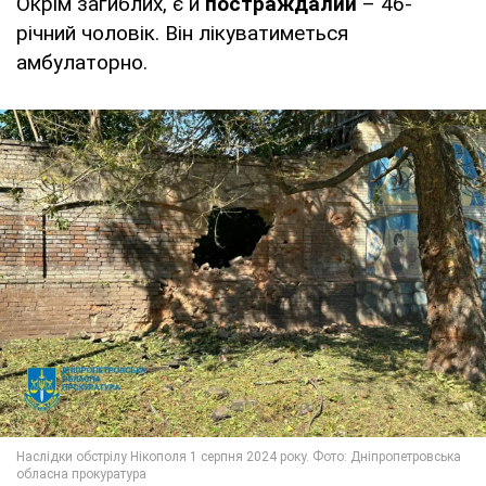
Окрім загиблих, є й
постраждалий
– 46-
річний чоловік. Він лікуватиметься
амбулаторно.