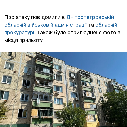
Про атаку повідомили в
Дніпропетровській
обласній військовій адміністрації
та
обласній
прокуратурі
. Також було оприлюднено фото з
місця прильоту.