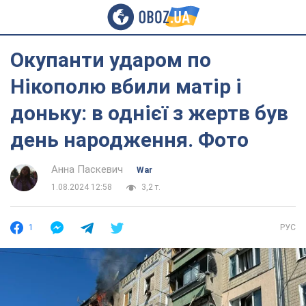
Окупанти ударом по
Нікополю вбили матір і
доньку: в однієї з жертв був
день народження. Фото
Анна Паскевич
War
1.08.2024 12:58
3,2 т.
1
РУС