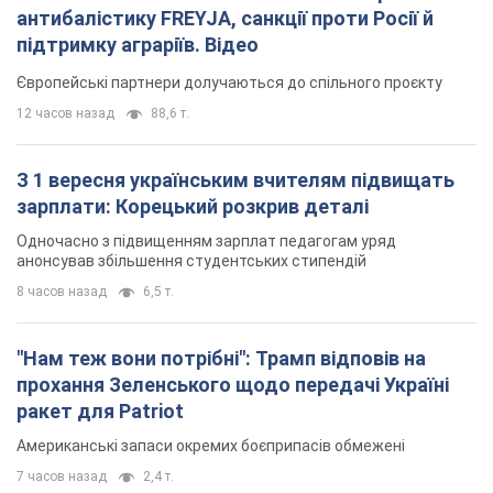
антибалістику FREYJA, санкції проти Росії й
підтримку аграріїв. Відео
Європейські партнери долучаються до спільного проєкту
12 часов назад
88,6 т.
З 1 вересня українським вчителям підвищать
зарплати: Корецький розкрив деталі
Одночасно з підвищенням зарплат педагогам уряд
анонсував збільшення студентських стипендій
8 часов назад
6,5 т.
"Нам теж вони потрібні": Трамп відповів на
прохання Зеленського щодо передачі Україні
ракет для Patriot
Американські запаси окремих боєприпасів обмежені
7 часов назад
2,4 т.