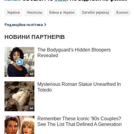
Україна
Нікополь
Війна в Україні
Загиблі українці
Воєнні зл
Редакційна політика