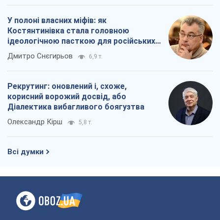
У полоні власних міфів: як
Костянтинівка стала головною
ідеологічною пасткою для російських
окупантів
Дмитро Снєгирьов
6,9 т.
Рекрутинг: оновлений і, схоже,
корисний ворожий досвід, або
Діалектика вибагливого боягузтва
Олександр Кірш
5,8 т.
Всі думки