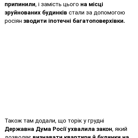
припинили
, і замість цього
на місці
зруйнованих будинків
стали за допомогою
росіян
зводити іпотечні багатоповерхівки.
Також там додали, що торік у грудні
Державна Дума Росії ухвалила закон
, який
дозволяє
визнавати квартири й будинки на