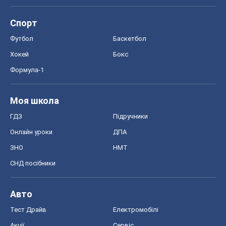
Спорт
Футбол
Баскетбол
Хокей
Бокс
Формула-1
Моя школа
ГДЗ
Підручники
Онлайн уроки
ДПА
ЗНО
НМТ
СНД посібники
Авто
Тест Драйв
Електромобілі
Акції
Сервіс