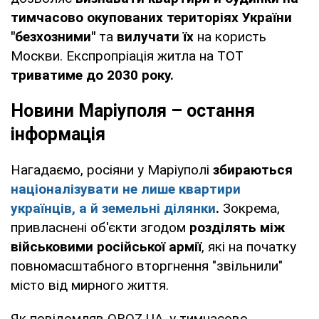
тимчасово окупованих територіях України
"безхозними"
та
вилучати їх
на користь
Москви. Експропріація житла на ТОТ
триватиме до 2030 року.
Новини Маріуполя – остання
інформація
Нагадаємо, росіяни у Маріуполі
збираються
націоналізувати не лише квартири
українців, а й земельні ділянки
.
Зокрема,
привласнені об'єкти згодом
розділять між
військовими російської армії
, які на початку
повномасштабного вторгнення "звільнили"
місто від мирного життя.
Як повідомляв OBOZ.UA, у тимчасово