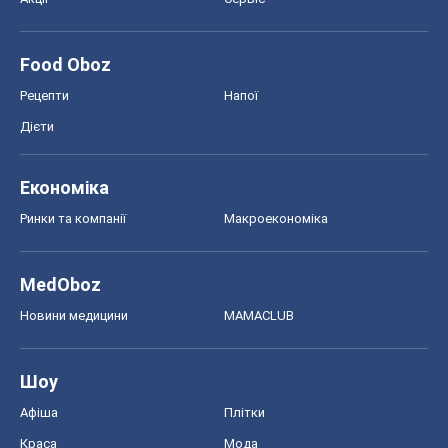
Food Oboz
Рецепти
Напої
Дієти
Економіка
Ринки та компанії
Макроекономіка
MedOboz
Новини медицини
MAMACLUB
Шоу
Афіша
Плітки
Краса
Мода