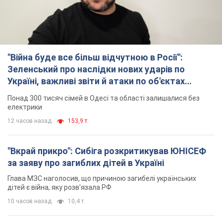
"Війна буде все більш відчутною в Росії":
Зеленський про наслідки нових ударів по
Україні, важливі звіти й атаки по об'єктах
ворога. Відео
Понад 300 тисяч сімей в Одесі та області залишалися без
електрики
12 часов назад
153,9 т.
"Вкрай прикро": Сибіга розкритикував ЮНІСЕФ
за заяву про загиблих дітей в Україні
Глава МЗС наголосив, що причиною загибелі українських
дітей є війна, яку розв'язала РФ
10 часов назад
10,4 т.