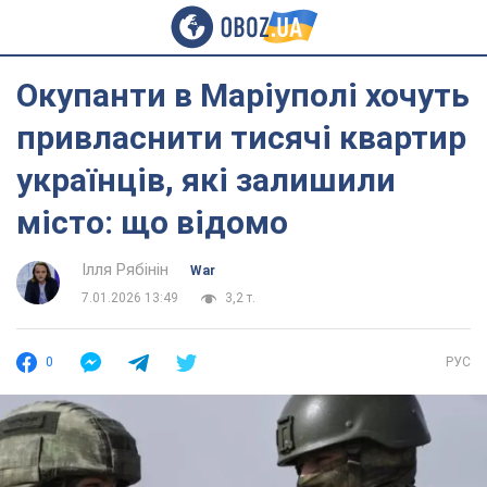
Окупанти в Маріуполі хочуть
привласнити тисячі квартир
українців, які залишили
місто: що відомо
Ілля Рябінін
War
7.01.2026 13:49
3,2 т.
0
РУС