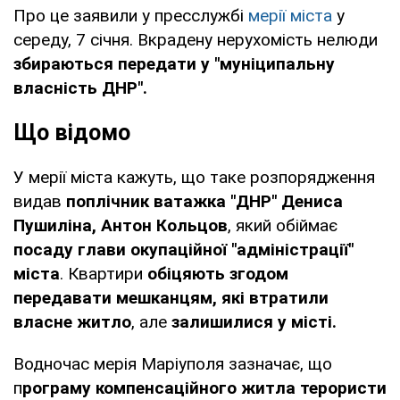
Про це заявили у пресслужбі
мерії міста
у
середу, 7 січня. Вкрадену нерухомість нелюди
збираються передати у "муніципальну
власність ДНР".
Що відомо
У мерії міста кажуть, що таке розпорядження
видав
поплічник ватажка "ДНР" Дениса
Пушиліна, Антон Кольцов
, який обіймає
посаду глави окупаційної "адміністрації"
міста
. Квартири
обіцяють згодом
передавати мешканцям, які втратили
власне житло
, але
залишилися у місті.
Водночас мерія Маріуполя зазначає, що
п
рограму компенсаційного житла терористи