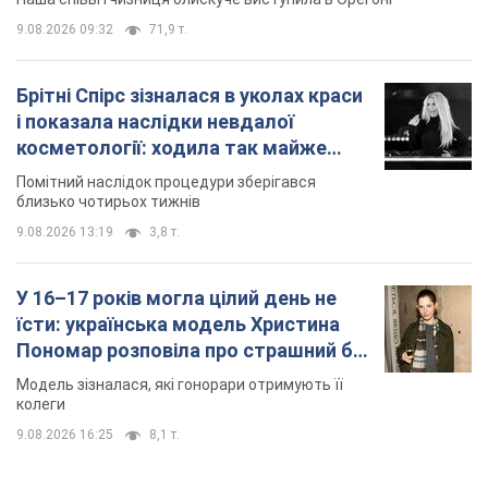
9.08.2026 09:32
71,9 т.
Брітні Спірс зізналася в уколах краси
і показала наслідки невдалої
косметології: ходила так майже
місяць
Помітний наслідок процедури зберігався
близько чотирьох тижнів
9.08.2026 13:19
3,8 т.
У 16–17 років могла цілий день не
їсти: українська модель Христина
Пономар розповіла про страшний бік
модельної кар’єри
Модель зізналася, які гонорари отримують її
колеги
9.08.2026 16:25
8,1 т.