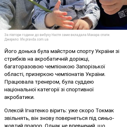
Його донька була майстром спорту України зі
стрибків на акробатичній доріжці,
багаторазовою чемпіонкою Запорізької
області, призеркою чемпіонатів України.
Працювала тренером, була суддею
національної категорії зі спортивної
акробатики.
Олексій Ігнатенко вірить: уже скоро Токмак
звільнять, він знову повернеться під синьо-
жовтий прапор. Однак не впевнений, що