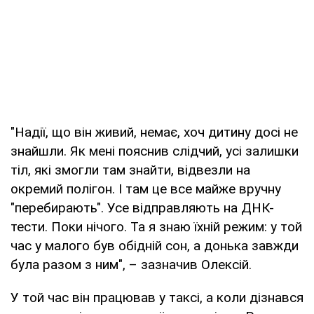
"Надії, що він живий, немає, хоч дитину досі не
знайшли. Як мені пояснив слідчий, усі залишки
тіл, які змогли там знайти, відвезли на
окремий полігон. І там це все майже вручну
"перебирають". Усе відправляють на ДНК-
тести. Поки нічого. Та я знаю їхній режим: у той
час у малого був обідній сон, а донька завжди
була разом з ним", – зазначив Олексій.
У той час він працював у таксі, а коли дізнався