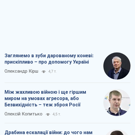
Заглянемо в зуби дарованому коневі:
прискіпливо – про допомогу Україні
Олександр Кірш
4,7 т.
Між жахливою війною і ще гіршим
миром на умовах агресора, або
Безвихідність – теж зброя Росії
Олексій Копитько
4,5 т.
Драбина ескалації війни: до чого нам