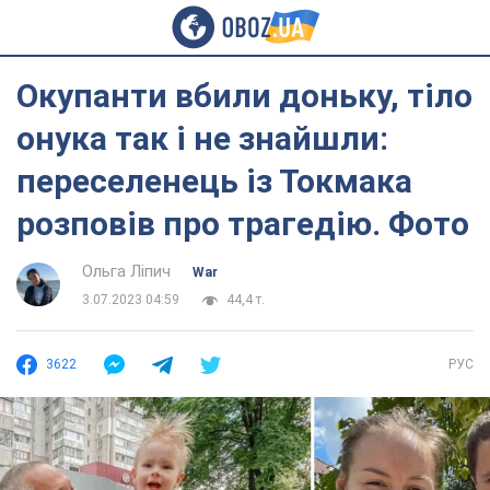
Окупанти вбили доньку, тіло
онука так і не знайшли:
переселенець із Токмака
розповів про трагедію. Фото
Ольга Ліпич
War
3.07.2023 04:59
44,4 т.
3622
РУС