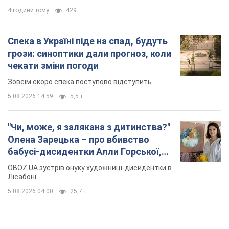
4 години тому
429
Спека в Україні піде на спад, будуть
грози: синоптики дали прогноз, коли
чекати зміни погоди
Зовсім скоро спека поступово відступить
5.08.2026 14:59
5,5 т.
"Чи, може, я залякана з дитинства?"
Олена Зарецька – про вбивство
бабусі-дисидентки Алли Горської,
критику Дмитра Стуса та втечу в
OBOZ.UA зустрів онуку художниці-дисидентки в
Португалію з 5 дітьми
Лісабоні
5.08.2026 04:00
25,7 т.