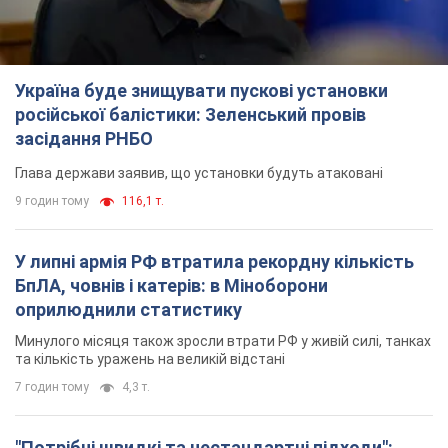
Україна буде знищувати пускові установки
російської балістики: Зеленський провів
засідання РНБО
Глава держави заявив, що установки будуть атаковані
9 годин тому
116,1 т.
У липні армія РФ втратила рекордну кількість
БпЛА, човнів і катерів: в Міноборони
оприлюднили статистику
Минулого місяця також зросли втрати РФ у живій силі, танках
та кількість уражень на великій відстані
7 годин тому
4,3 т.
"Потрібні швидкі та нестандартні підходи":