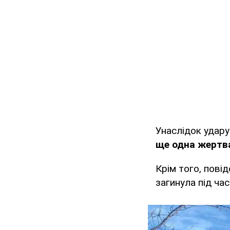
Унаслідок удар
ще одна жертва
Крім того, пові
загинула під ча