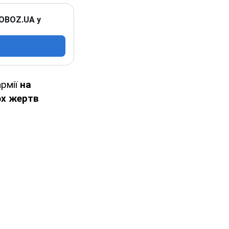
 OBOZ.UA у
армії
на
ох жертв