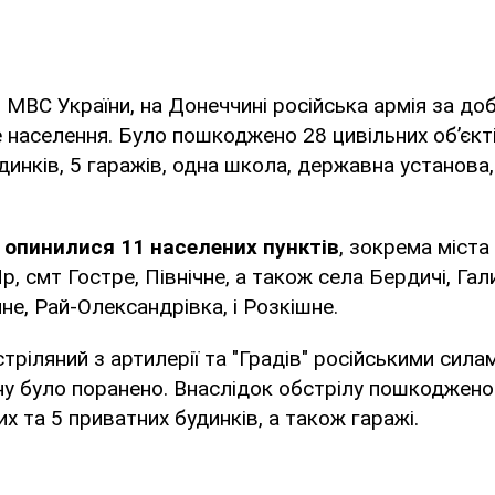
 МВС України, на Донеччині російська армія за до
е населення. Було пошкоджено 28 цивільних об’єкті
динків, 5 гаражів, одна школа, державна установа,
 опинилися 11 населених пунктів
, зокрема міста 
р, смт Гостре, Північне, а також села Бердичі, Га
не, Рай-Олександрівка, і Розкішне.
тріляний з артилерії та "Градів" російськими силам
у було поранено. Внаслідок обстрілу пошкоджено
х та 5 приватних будинків, а також гаражі.