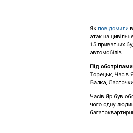
Як
повідомили
в
атак на цивільн
15 приватних бу
автомобілів.
Під обстрілами
Торецьк, Часів Я
Балка, Ласточки
Часів Яр був обс
чого одну людин
багатоквартирни