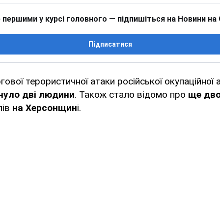
 першими у курсі головного — підпишіться на Новини на
Підписатися
гової терористичної атаки російської окупаційної 
нуло дві людини
. Також стало відомо про
ще дв
лів
на Херсонщин
і.