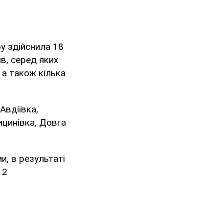
бу здійснила 18
в, серед яких
 а також кілька
Авдіївка,
лицинівка, Довга
и, в результаті
 2