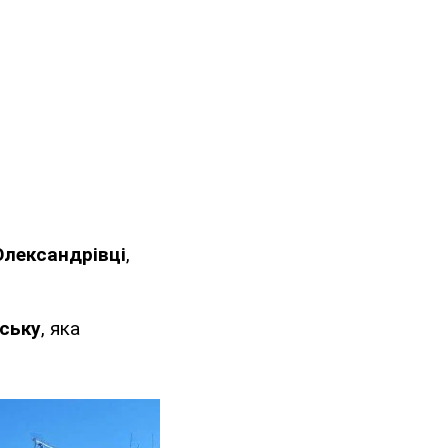
Олександрівці
,
рську
, яка