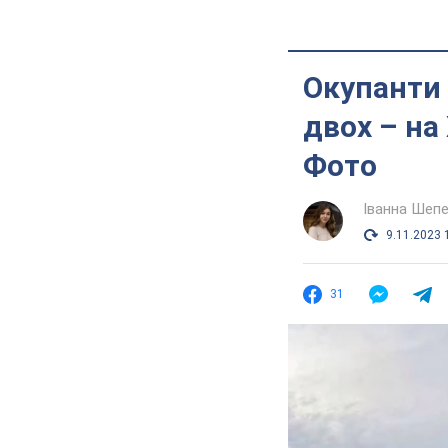
Окупанти 
двох – на
Фото
Іванна Шеп
9.11.2023 
31