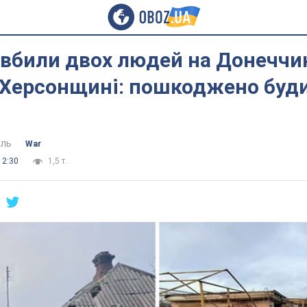
вбили двох людей на Донеччин
 Херсонщині: пошкоджено буд
ель
War
12:30
1,5 т.