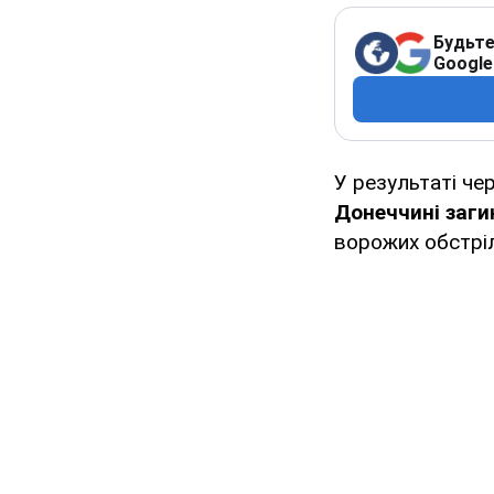
Будьте
Google
У результаті чер
Донеччині заги
ворожих обстрі