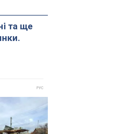
і та ще
инки.
РУС