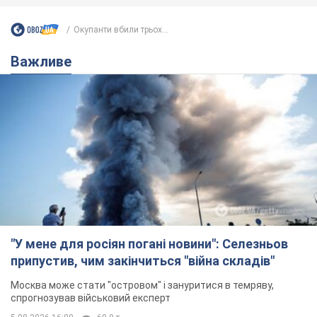
Окупанти вбили трьох...
Важливе
"У мене для росіян погані новини": Селезньов
припустив, чим закінчиться "війна складів"
Москва може стати "островом" і зануритися в темряву,
спрогнозував військовий експерт