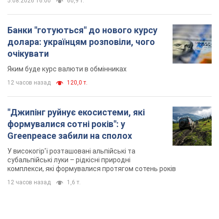
5.08.2026 16:00
60,9 т.
Банки "готуються" до нового курсу
долара: українцям розповіли, чого
очікувати
Яким буде курс валюти в обмінниках
12 часов назад
120,0 т.
"Джипінг руйнує екосистеми, які
формувалися сотні років": у
Greenpeace забили на сполох
У високогір'ї розташовані альпійські та
субальпійські луки – рідкісні природні
комплекси, які формувалися протягом сотень років
12 часов назад
1,6 т.