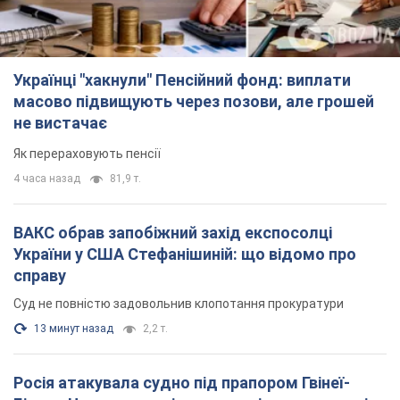
Українці "хакнули" Пенсійний фонд: виплати
масово підвищують через позови, але грошей
не вистачає
Як перераховують пенсії
4 часа назад
81,9 т.
ВАКС обрав запобіжний захід експосолці
України у США Стефанішиній: що відомо про
справу
Суд не повністю задовольнив клопотання прокуратури
13 минут назад
2,2 т.
Росія атакувала судно під прапором Гвінеї-