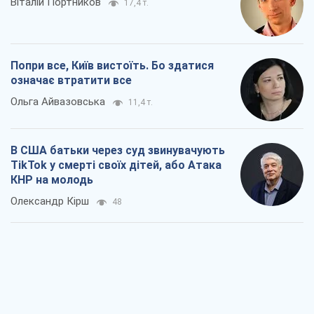
Віталій Портников
17,4 т.
Попри все, Київ вистоїть. Бо здатися
означає втратити все
Ольга Айвазовська
11,4 т.
В США батьки через суд звинувачують
TikTok у смерті своїх дітей, або Атака
КНР на молодь
Олександр Кірш
48