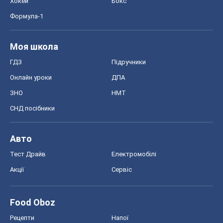
Хокей
Бокс
Формула-1
Моя школа
ГДЗ
Підручники
Онлайн уроки
ДПА
ЗНО
НМТ
СНД посібники
Авто
Тест Драйв
Електромобілі
Акції
Сервіс
Food Oboz
Рецепти
Напої