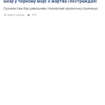
Бісау у Чорному морі: є жертва і постраждалі
Суховантаж був цивільним і перевозив українську пшеницю
40 минут назад
501