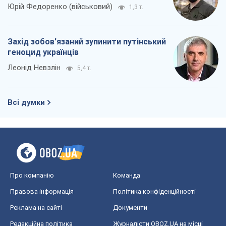
Юрій Федоренко (військовий)
1,3 т.
Захід зобов'язаний зупинити путінський
геноцид українців
Леонід Невзлін
5,4 т.
Всі думки
Про компанію
Команда
Правова інформація
Політика конфіденційності
Реклама на сайті
Документи
Редакційна політика
Журналісти OBOZ.UA на місці