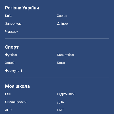
Регіони України
Київ
Харків
Запоріжжя
Дніпро
Черкаси
Спорт
Футбол
Баскетбол
Хокей
Бокс
Формула-1
Моя школа
ГДЗ
Підручники
Онлайн уроки
ДПА
ЗНО
НМТ