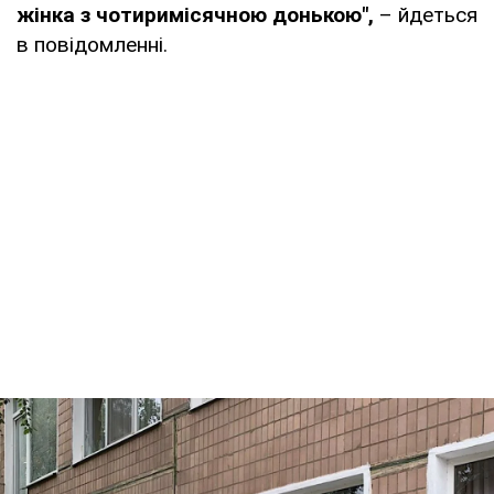
жінка з чотиримісячною донькою",
– йдеться
в повідомленні.