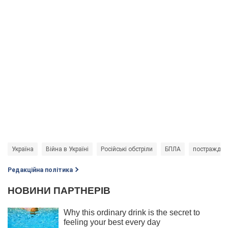
Україна
Війна в Україні
Російські обстріли
БПЛА
постраждал
Редакційна політика