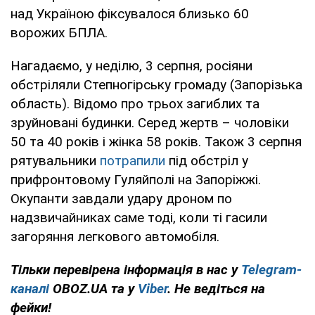
над Україною фіксувалося близько 60
ворожих БПЛА.
Нагадаємо, у неділю, 3 серпня, росіяни
обстріляли Степногірську громаду (Запорізька
область). Відомо про трьох загиблих та
зруйновані будинки. Серед жертв – чоловіки
50 та 40 років і жінка 58 років. Також 3 серпня
рятувальники
потрапили
під обстріл у
прифронтовому Гуляйполі на Запоріжжі.
Окупанти завдали удару дроном по
надзвичайниках саме тоді, коли ті гасили
загоряння легкового автомобіля.
Тільки перевірена інформація в нас у
Telegram-
каналі
OBOZ.UA та у
Viber
. Не ведіться на
фейки!