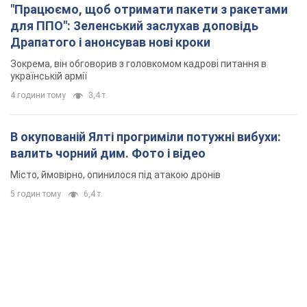
"Працюємо, щоб отримати пакети з ракетами
для ППО": Зеленський заслухав доповідь
Драпатого і анонсував нові кроки
Зокрема, він обговорив з головкомом кадрові питання в
українській армії
4 години тому
3,4 т.
В окупованій Ялті прогриміли потужні вибухи:
валить чорний дим. Фото і відео
Місто, ймовірно, опинилося під атакою дронів
5 годин тому
6,4 т.