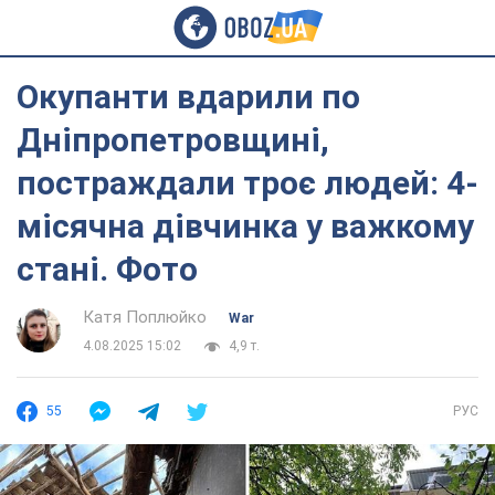
Окупанти вдарили по
Дніпропетровщині,
постраждали троє людей: 4-
місячна дівчинка у важкому
стані. Фото
Катя Поплюйко
War
4.08.2025 15:02
4,9 т.
55
РУС