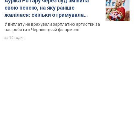
Ауріка Ротару через суд змінила
свою пенсію, на яку раніше
жалілася: скільки отримувала
співачка
У виплату не врахували зарплатню артистки за
час роботи в Чернівецькій філармонії
за 10 годин