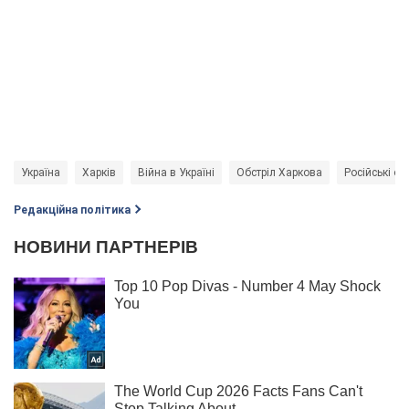
Україна
Харків
Війна в Україні
Обстріл Харкова
Російські об
Редакційна політика