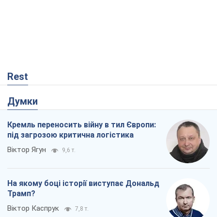
Віктор Ягун
9,6 т.
На якому боці історії виступає Дональд
Трамп?
Віктор Каспрук
7,8 т.
Про заплановану вирубку більше 600
дерев і теплотрасу: що відбувається на
Теремках у Києві
Владислав Самойленко