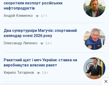
Кирило Татарінов
2,8 т.
Посмертна "презумпція винуватості":
хто дозволив ТЦК судити загиблих
захисників
Марина Ставнійчук
6,4 т.
Всі думки
Про компанію
Команда
Правова інформація
Політика конфіденційності
Реклама на сайті
Документи