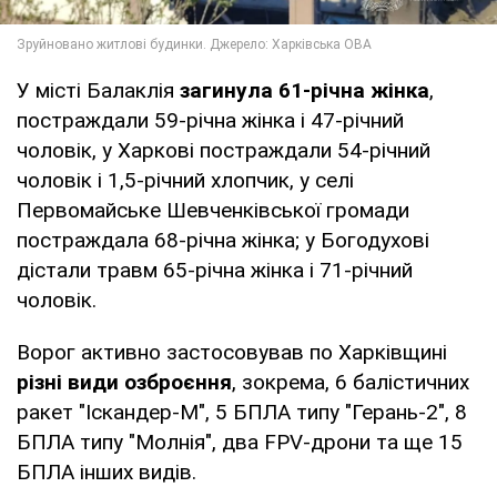
У місті Балаклія
загинула 61-річна жінка
,
постраждали 59-річна жінка і 47-річний
чоловік, у Харкові постраждали 54-річний
чоловік і 1,5-річний хлопчик, у селі
Первомайське Шевченківської громади
постраждала 68-річна жінка; у Богодухові
дістали травм 65-річна жінка і 71-річний
чоловік.
Ворог активно застосовував по Харківщині
різні види озброєння
, зокрема, 6 балістичних
ракет "Іскандер-М", 5 БПЛА типу "Герань-2", 8
БПЛА типу "Молнія", два FPV-дрони та ще 15
БПЛА інших видів.