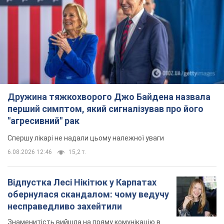
6.08.2026 12:46
15,2 т.
Відпустка Лесі Нікітюк у Карпатах
обернулася скандалом: чому ведучу
несправедливо захейтили
Знаменитість вийшла на пряму комунікацію в
мережі та розставила всі крапки над "і"
8 годин тому
12,2 т.
"Динамо" з перемоги стартувало у
кваліфікації Ліги конференцій. Відео
Матч відбувся в Любліні
3 години тому
1,7 т.