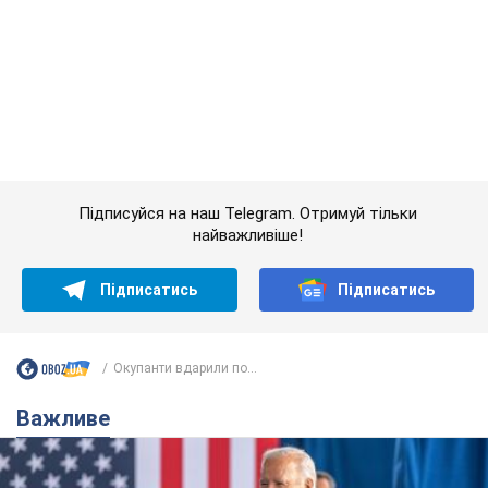
Окупанти вдарили по...
Важливе
Дружина тяжкохворого Джо Байдена назвала
перший симптом, який сигналізував про його
"агресивний" рак
Спершу лікарі не надали цьому належної уваги