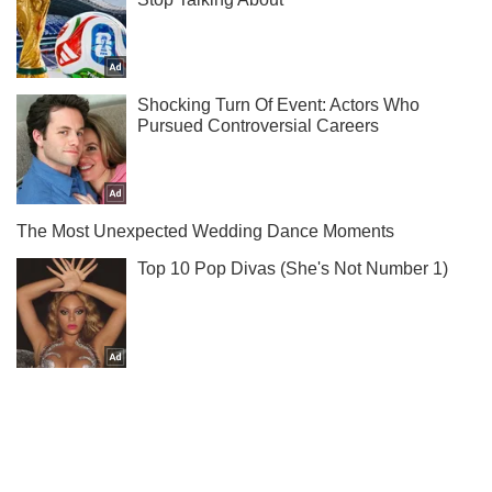
Підписуйся на наш Telegram. Отримуй тільки
найважливіше!
Підписатись
Підписатись