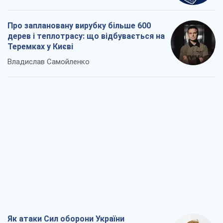
Як атаки Сил оборони України
скоротили експорт російських
нафтопродуктів
Андрій Клименко
2,1 т.
Два супертурніри Магучіх: спортивний
календар осені 2026 року
Олександр Липенко
5,6 т.
Ракетний щит і меч України: ставка на
виробництво власних ракет