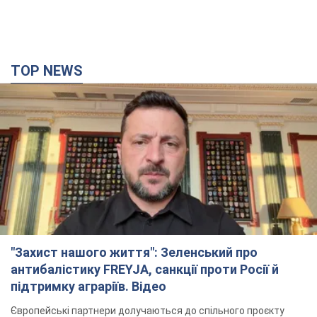
"Захист нашого життя": Зеленський про
антибалістику FREYJA, санкції проти Росії й
підтримку аграріїв. Відео
Європейські партнери долучаються до спільного проєкту
5 годин тому
55,2 т.
З 1 вересня українським вчителям підвищать
зарплати: Корецький розкрив деталі
Одночасно з підвищенням зарплат педагогам уряд
анонсував збільшення студентських стипендій
годину тому
504
"Нам теж вони потрібні": Трамп відповів на
прохання Зеленського щодо передачі Україні