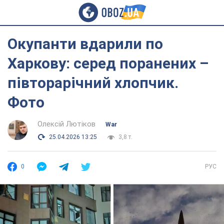
Окупанти вдарили по
Харкову: серед поранених –
півторарічний хлопчик.
Фото
Олексій Лютіков
War
25.04.2026 13:25
3,8 т.
0
РУС