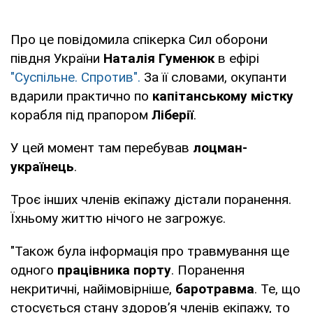
Про це повідомила спікерка Сил оборони
півдня України
Наталія Гуменюк
в ефірі
"Суспільне. Спротив".
За її словами, окупанти
вдарили практично по
капітанському містку
корабля під прапором
Ліберії
.
У цей момент там перебував
лоцман-
українець
.
Троє інших членів екіпажу дістали поранення.
Їхньому життю нічого не загрожує.
"Також була інформація про травмування ще
одного
працівника порту
. Поранення
некритичні, найімовірніше,
баротравма
. Те, що
стосується стану здоровʼя членів екіпажу, то