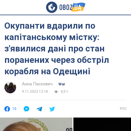
Окупанти вдарили по
капітанському містку:
з'явилися дані про стан
поранених через обстріл
корабля на Одещині
Анна Паскевич
War
9.11.2023 13:18
4,5 т.
10
РУС