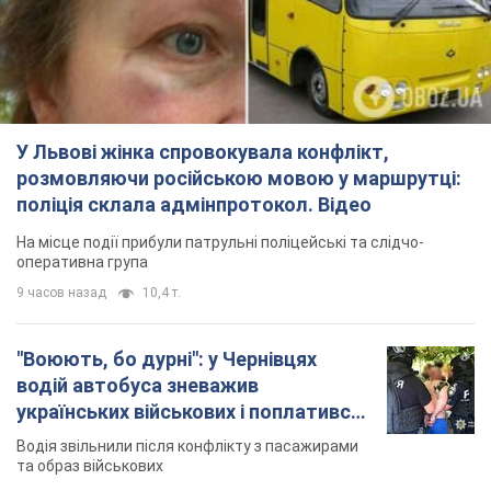
У Львові жінка спровокувала конфлікт,
розмовляючи російською мовою у маршрутці:
поліція склала адмінпротокол. Відео
На місце події прибули патрульні поліцейські та слідчо-
оперативна група
9 часов назад
10,4 т.
"Воюють, бо дурні": у Чернівцях
водій автобуса зневажив
українських військових і поплатився.
Відео
Водія звільнили після конфлікту з пасажирами
та образ військових