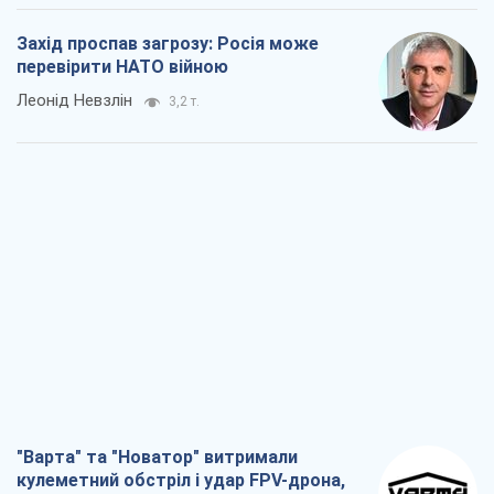
Захід проспав загрозу: Росія може
перевірити НАТО війною
Леонід Невзлін
3,2 т.
"Варта" та "Новатор" витримали
кулеметний обстріл і удар FPV-дрона,