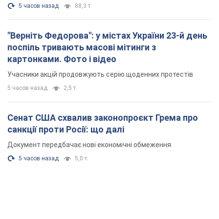
5 часов назад
88,3 т.
"Верніть Федорова": у містах України 23-й день
поспіль тривають масові мітинги з
картонками. Фото і відео
Учасники акцій продовжують серію щоденних протестів
5 часов назад
2,5 т.
Сенат США схвалив законопроєкт Грема про
санкції проти Росії: що далі
Документ передбачає нові економічні обмеження
5 часов назад
5,0 т.