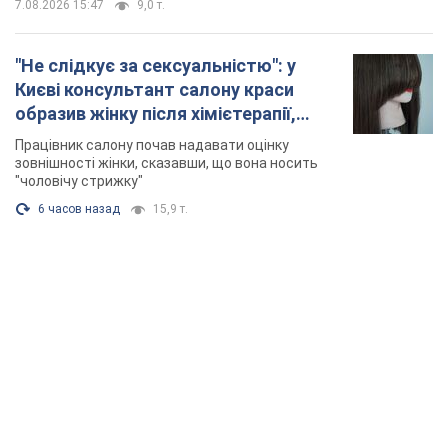
7.08.2026 15:47
9,0 т.
"Не слідкує за сексуальністю": у
Києві консультант салону краси
образив жінку після хімієтерапії,
розгорівся скандал. Фото
Працівник салону почав надавати оцінку
зовнішності жінки, сказавши, що вона носить
"чоловічу стрижку"
6 часов назад
15,9 т.