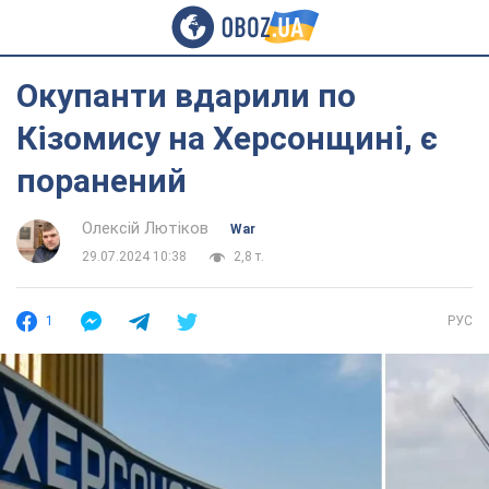
Окупанти вдарили по
Кізомису на Херсонщині, є
поранений
Олексій Лютіков
War
29.07.2024 10:38
2,8 т.
1
РУС