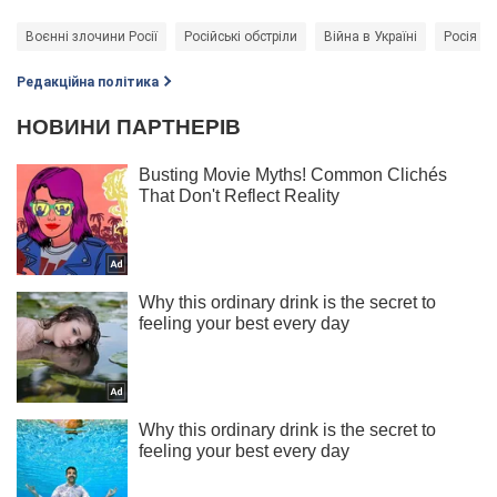
Воєнні злочини Росії
Російські обстріли
Війна в Україні
Росія - 
Редакційна політика