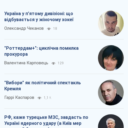
Україна у п’ятому дивізіоні: що
відбувається у жіночому хокеї
Олександр Чеканов
18
"Роттердам+": циклічна помилка
прокурора
Валентина Карповець
129
"Вибори" як політичний спектакль
Кремля
Гаррі Каспаров
1,1 т.
РФ, каже турецьке МЗС, завдасть по
Україні ядерного удару (а Київ мер