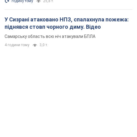
годину тому
25,8 т.
У Сизрані атаковано НПЗ, спалахнула пожежа:
піднявся стовп чорного диму. Відео
Самарську область всю ніч атакували БПЛА
4 години тому
3,0 т.