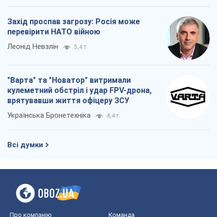
Захід проспав загрозу: Росія може
перевірити НАТО війною
Леонід Невзлін
5,4 т.
"Варта" та "Новатор" витримали
кулеметний обстріл і удар FPV-дрона,
врятувавши життя офіцеру ЗСУ
Українська Бронетехніка
4,4 т.
Всі думки
Про компанію
Команда