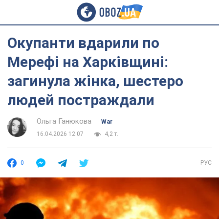
Окупанти вдарили по
Мерефі на Харківщині:
загинула жінка, шестеро
людей постраждали
Ольга Ганюкова
War
16.04.2026 12:07
4,2 т.
0
РУС