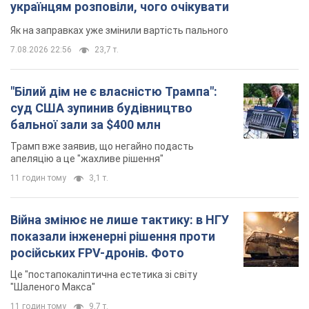
українцям розповіли, чого очікувати
Як на заправках уже змінили вартість пального
7.08.2026 22:56
23,7 т.
"Білий дім не є власністю Трампа":
суд США зупинив будівництво
бальної зали за $400 млн
Трамп вже заявив, що негайно подасть
апеляцію а це "жахливе рішення"
11 годин тому
3,1 т.
Війна змінює не лише тактику: в НГУ
показали інженерні рішення проти
російських FPV-дронів. Фото
Це "постапокаліптична естетика зі світу
"Шаленого Макса"
11 годин тому
9,7 т.