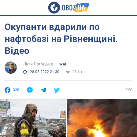
Окупанти вдарили по
нафтобазі на Рівненщині.
Відео
Лілія Рагуцька
War
28.03.2022 21:30
28,6 т.
320
РУС