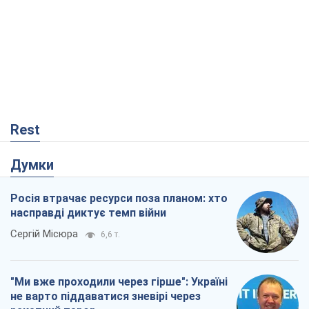
Думки
Росія втрачає ресурси поза планом: хто
насправді диктує темп війни
Сергій Місюра
6,6 т.
"Ми вже проходили через гірше": Україні
не варто піддаватися зневірі через
ракетний терор
Сергій Марченко, експерт
7,0 т.
Захід проспав загрозу: Росія може
перевірити НАТО війною
Леонід Невзлін
1,4 т.