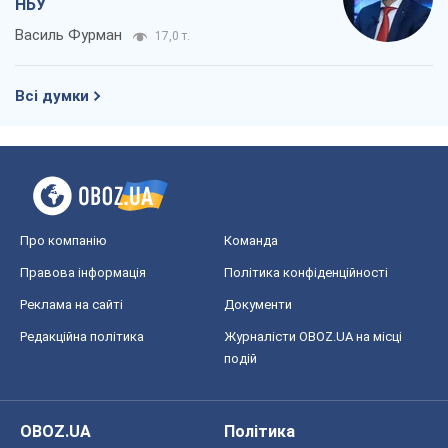
Про компанію
Команда
Правова інформація
Політика конфіденційності
Реклама на сайті
Документи
Редакційна політика
Журналісти OBOZ.UA на місці
подій
OBOZ.UA
Політика
Світ
Розслідування
Блоги
Суспільство
Регіони України
Київ
Харків
Запоріжжя
Дніпро