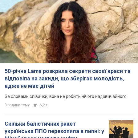
50-річна Lama розкрила секрети своєї краси та
відповіла на закиди, що зберігає молодість,
адже не має дітей
За словами співачки, вона не робить нічого надзвичайного
3 години тому
6,2 т.
Скільки балістичних ракет
українська ППО перехопила в липні: у
Міноборони назвали цифру
Українська ППО працювала в умовах дефіциту
ракет-перехоплювачів
6 годин тому
7,2 т.
Ауріка Ротару через суд змінила
свою пенсію, на яку раніше
жалілася: скільки отримувала