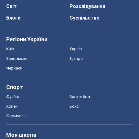
Черкаси
Спорт
Футбол
Баскетбол
Хокей
Бокс
Формула-1
Моя школа
ГДЗ
Підручники
Онлайн уроки
ДПА
ЗНО
НМТ
СНД посібники
Авто