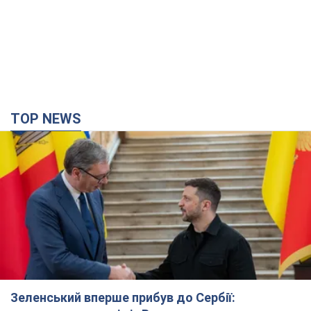
Зеленський вперше прибув до Сербії:
планується зустріч із Вучичем
Це перший візит глави держави до Бєлграда
2 години тому
18,3 т.
Третій армійський корпус створює для
російських окупантів на Лиманському напрямку
критичний дискомфорт: як це вдалося