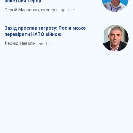
"Варта" та "Новатор" витримали
кулеметний обстріл і удар FPV-дрона,
врятувавши життя офіцеру ЗСУ
Українська Бронетехніка
2,0 т.
КНДР як каталізатор війни, або Про
новий етап російсько-
північнокорейського союзу