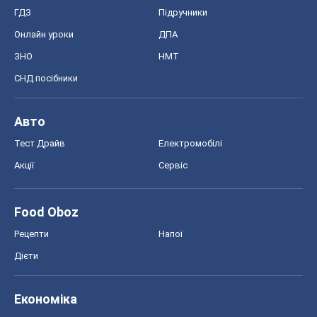
Тест Драйв
Електромобілі
Акції
Сервіс
Food Oboz
Рецепти
Напої
Дієти
Економіка
Ринки та компанії
Макроекономіка
MedOboz
Новини медицини
MAMACLUB
Шоу