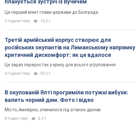
Це зараз переростає у кризу для всього угруповання
4 години тому
50,5 т.
В окупованій Ялті прогриміли потужні вибухи:
валить чорний дим. Фото і відео
Місто, ймовірно, опинилося під атакою дронів
8 годин тому
8,4 т.