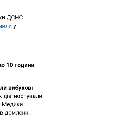
ики ДСНС
мили
у
ко 10 години
али вибухові
ж діагностували
Медики
відомленні.