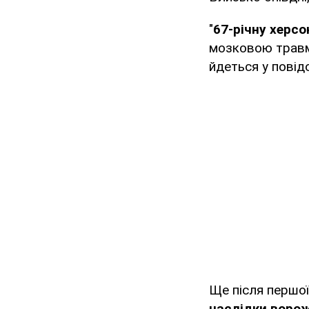
"
67-річну херсо
мозковою трав
йдеться у повід
Ще після першо
наслідки ворож