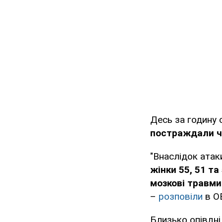
Десь за годину 
постраждали ч
"Внаслідок атак
жінки 55, 51 та 
мозкові травми
–
розповіли
в О
Близько опівдні