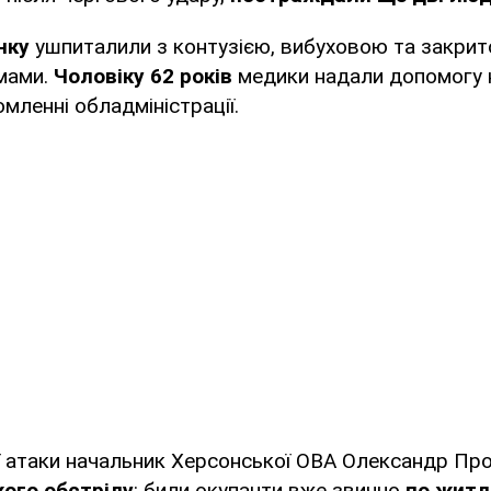
нку
ушпиталили з контузією, вибуховою та закрит
мами.
Чоловіку 62 років
медики надали допомогу на
омленні обладміністрації.
ї атаки начальник Херсонської ОВА Олександр Пр
ого обстрілу
: били окупанти вже звично
по житл