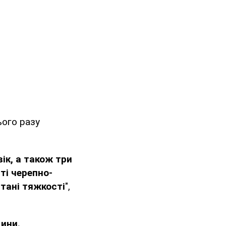
ього разу
ік, а також три
иті черепно-
тані тяжкості
",
ини.