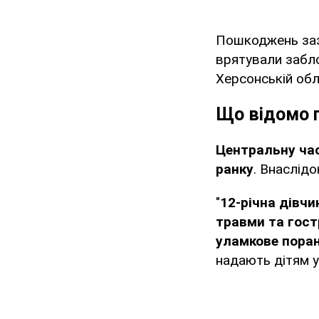
Пошкоджень зазн
врятували забло
Херсонській обла
Що відомо п
Центральну ча
ранку
. Внаслідо
"
12-річна дівчи
травми та гост
уламкове пора
надають дітям у