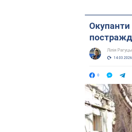
Окупанти 
постражд
Лілія Рагуць
14.03.2026
0