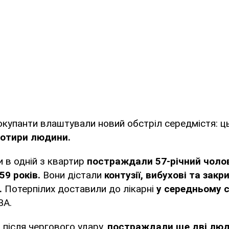
окупанти влаштували новий обстріл середмістя: ц
отири людини.
и в одній з квартир
постраждали 57-річний чолов
59 років.
Вони дістали
контузії, вибухові та закр
.
Потерпілих доставили до лікарні
у середньому с
ВА.
, після чергового удару,
постраждали ще дві люд