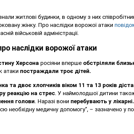
али житлові будинки, в одному з них співробітн
ковану жінку. Про наслідки ворожої атаки
повідо
сній військовій адміністрації.
ро наслідки ворожої атаки
стину Херсона
росіяни вперше
обстріляли близь
к атаки
постраждали троє дітей.
нка та двоє хлопчиків віком 11 та 13 років діст
ру реакцію на стрес
. У наймолодшої дитини тако
нення голови
. Наразі вони
перебувають у лікарні.
сю необхідну медичну допомогу", – зазначено у по