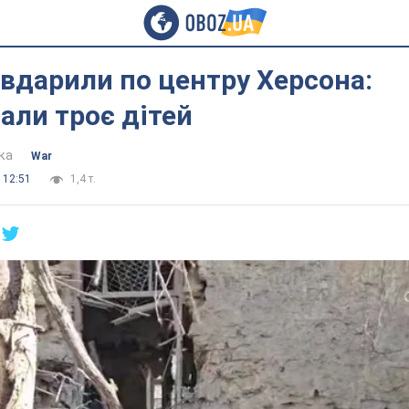
вдарили по центру Херсона:
али троє дітей
ка
War
 12:51
1,4 т.