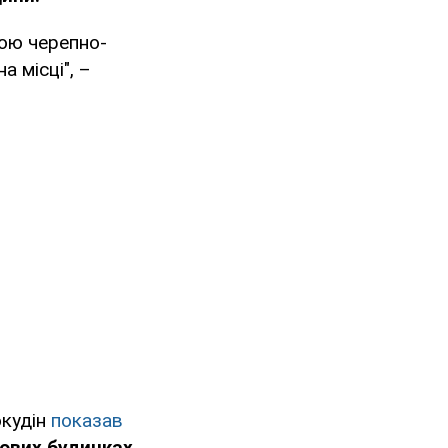
ою черепно-
 місці", –
окудін
показав
ових будинках.