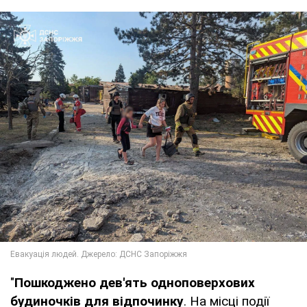
"
Пошкоджено дев'ять одноповерхових
будиночків для відпочинку
. На місці події