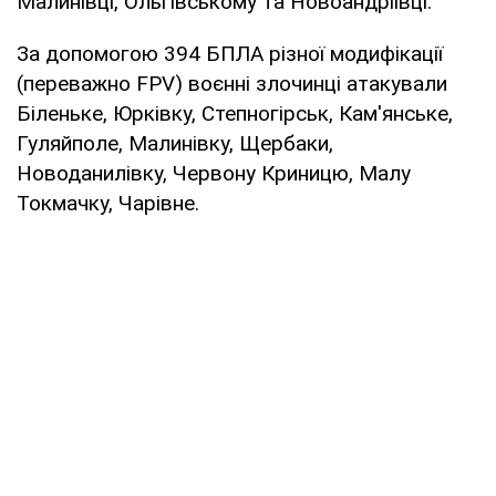
Малинівці, Ольгівському та Новоандріївці.
За допомогою 394 БПЛА різної модифікації
(переважно FPV) воєнні злочинці атакували
Біленьке, Юрківку, Степногірськ, Кам'янське,
Гуляйполе, Малинівку, Щербаки,
Новоданилівку, Червону Криницю, Малу
Токмачку, Чарівне.