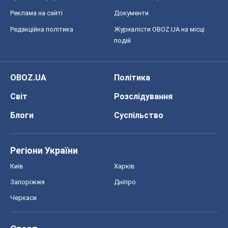
перевірити НАТО війною
Леонід Невзлін
8,3 т.
Всі думки
Про компанію
Команда
Правова інформація
Політика конфіденційності
Реклама на сайті
Документи
Редакційна політика
Журналісти OBOZ.UA на місці
подій