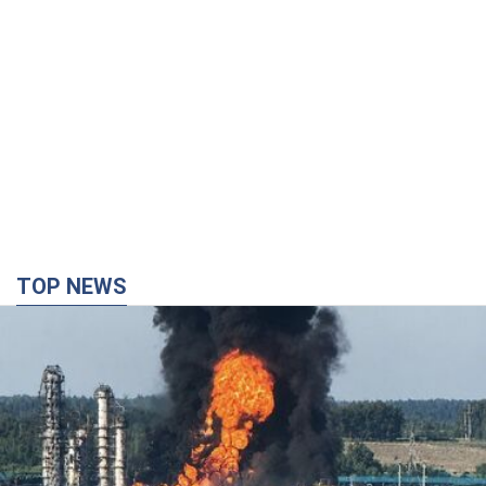
курортний Буковель
8.08.2026 09:27
34,8 т.
Жінці нарахували 729 тис. грн боргу
за газ через покази зіпсованого
лічильника: суддя ухвалив
неочікуване рішення
Чи треба платити борг через донарахування
12 часов назад
31,6 т.