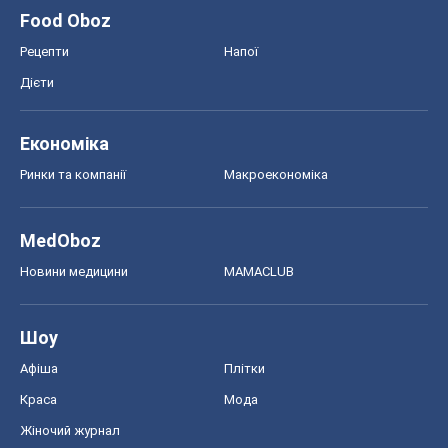
Моя школа
ГДЗ
Підручники
Онлайн уроки
ДПА
ЗНО
НМТ
СНД посібники
Авто
Тест Драйв
Електромобілі
Акції
Сервіс
Food Oboz
Рецепти
Напої
Дієти
Економіка