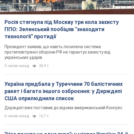
TOP NEWS
Росія стягнула під Москву три кола захисту
ППО: Зеленський пообіцяв "знаходити
технології" протидії