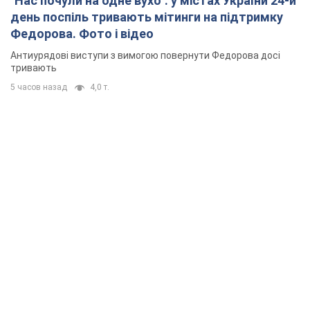
Президент заявив, що навіть посилена система
протиповітряної оборони РФ не гарантує захисту від
українських ударів
5 часов назад
38,9 т.
Україна придбала у Туреччини 70 балістичних
ракет і багато іншого озброєння: у Держдепі
США оприлюднили список
Держдеп вже поставив до відома американський Конгрес
6 часов назад
10,7 т.
"Нас почули на одне вухо": у містах України 24-й
день поспіль тривають мітинги на підтримку
Федорова. Фото і відео
Антиурядові виступи з вимогою повернути Федорова досі
тривають
5 часов назад
4,0 т.