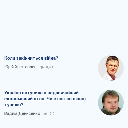
Мінськ готується до функціонування в
умовах масштабної воєнної кризи
Олександр Левченко
16,2 т.
Ні зброї, ні людей: як Лукашенко будує
нову армію
Ігар Тишкевич
13,9 т.