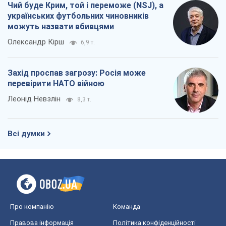
Коли закінчиться війна?
Юрій Хрістензен
8,6 т.
Україна вступила в надзвичайний
економічний стан. Чи є світло вкінці
тунелю?
Вадим Денисенко
7,2 т.
Чий буде Крим, той і переможе (NSJ), а
українських футбольних чиновників
можуть назвати вбивцями
Олександр Кірш
6,9 т.
Захід проспав загрозу: Росія може