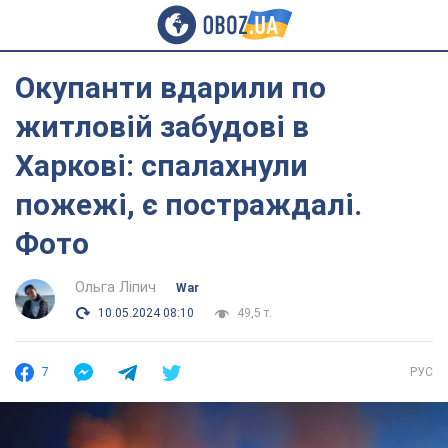
Окупанти вдарили по
житловій забудові в
Харкові: спалахнули
пожежі, є постраждалі.
Фото
Ольга Ліпич
War
10.05.2024 08:10
49,5 т.
7
РУС