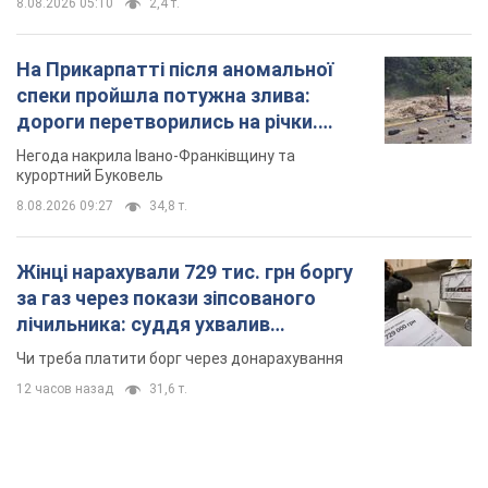
Значні штрафи і спеціальні полігони: як
проблему джипінгу вирішують за кордоном
Україні не завадить взяти приклад із країн Європи
8.08.2026 05:10
2,4 т.
На Прикарпатті після аномальної
спеки пройшла потужна злива:
дороги перетворились на річки.
Відео
Негода накрила Івано-Франківщину та