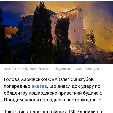
Голова Харківської ОВА Олег Синєгубов
попередньо
вказав
, що внаслідок удару по
облцентру пошкоджено приватний будинок.
Повідомлялося про одного постраждалого.
Також він додав, що війська РФ вдарили по