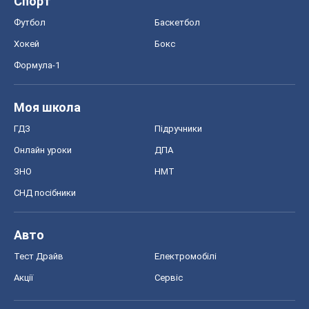
OBOZ.UA
Політика
Світ
Розслідування
Блоги
Суспільство
Регіони України
Київ
Харків
Запоріжжя
Дніпро
Черкаси
Спорт
Футбол
Баскетбол
Хокей
Бокс
Формула-1