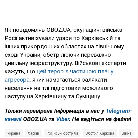
Як повідомляв OBOZ.UA, окупаційні війська
Росії активізували удари по Харківській та
інших прикордонних областях на північному
сході України, обстрілюючи переважно
цивільну інфраструктуру. Військові експерти
кажуть, що
цей терор є частиною плану
агресора
, який намагається залякати
населення на тлі підготовки можливого
наступу на Харківщину та Сумщину.
Тільки перевірена інформація в нас у
Telegram-
каналі
OBOZ.UA та
Viber
. Не ведіться на фейки!
Україна
Харків
Російські обстріли
Обстріл Харкова
Війна в У